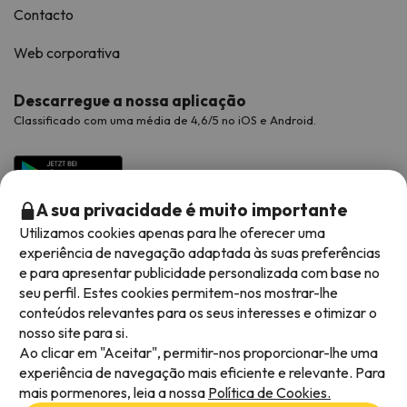
Contacto
Web corporativa
Descarregue a nossa aplicação
Classificado com uma média de 4,6/5 no iOS e Android.
A sua privacidade é muito importante
Utilizamos cookies apenas para lhe oferecer uma
experiência de navegação adaptada às suas preferências
e para apresentar publicidade personalizada com base no
seu perfil. Estes cookies permitem-nos mostrar-lhe
conteúdos relevantes para os seus interesses e otimizar o
Métodos de pagamento disponíveis
nosso site para si.
Ao clicar em "Aceitar", permitir-nos proporcionar-lhe uma
experiência de navegação mais eficiente e relevante. Para
mais pormenores, leia a nossa
Política de Cookies.