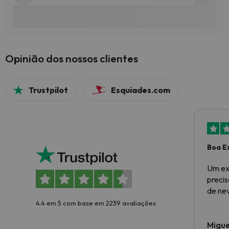
Opinião dos nossos clientes
Trustpilot
Esquiades.com
Boa E
Um ex
preci
de ne
4.4 em 5 com base em 2239 avaliações
Migue