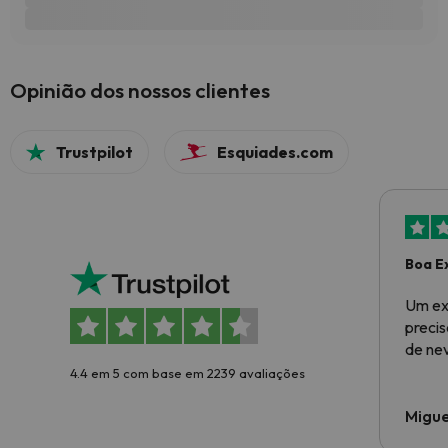
Opinião dos nossos clientes
Trustpilot
Esquiades.com
Boa E
Um ex
preci
de ne
4.4 em 5 com base em 2239 avaliações
Migue