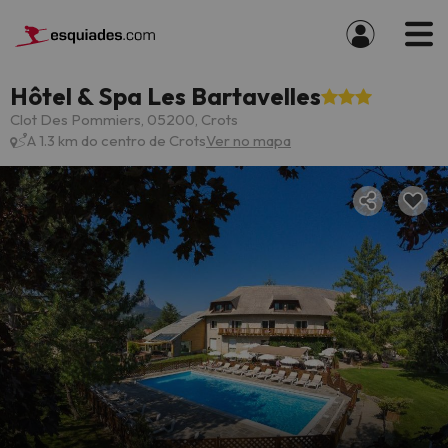
Hôtel & Spa Les Bartavelles
Clot Des Pommiers, 05200, Crots
A 1.3 km do centro de Crots
Ver no mapa