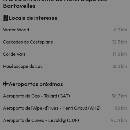
Bartavelles
Locais de interesse
Water World
6.9 km
Cascades de Costeplane
12.3 km
Col de Vars
17.8 km
Muséoscope du Lac
18.2 km
Aeroportos próximos
Aeroporto de Gap - Tallard (GAT)
36.7 km
Aeroporto de l'Alpe-d'Huez - Henri Giraud (AHZ)
68 km
Aeroporto de Cuneo - Levaldigi (CUF)
90.4 km