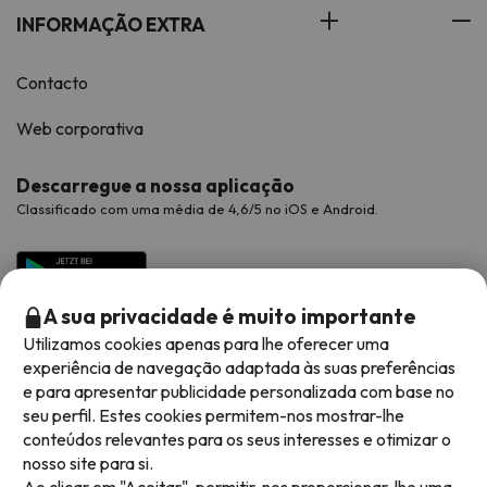
INFORMAÇÃO EXTRA
Contacto
Web corporativa
Descarregue a nossa aplicação
Classificado com uma média de 4,6/5 no iOS e Android.
A sua privacidade é muito importante
Utilizamos cookies apenas para lhe oferecer uma
experiência de navegação adaptada às suas preferências
e para apresentar publicidade personalizada com base no
seu perfil. Estes cookies permitem-nos mostrar-lhe
conteúdos relevantes para os seus interesses e otimizar o
Métodos de pagamento disponíveis
nosso site para si.