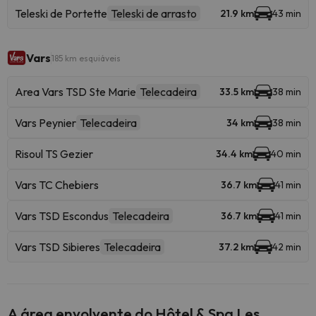
Teleski de Portette
Teleski de arrasto
21.9 km
43 min
Vars
185 km esquiáveis
Area Vars TSD Ste Marie
Telecadeira
33.5 km
38 min
Vars Peynier
Telecadeira
34 km
38 min
Risoul TS Gezier
34.4 km
40 min
Vars TC Chebiers
36.7 km
41 min
Vars TSD Escondus
Telecadeira
36.7 km
41 min
Vars TSD Sibieres
Telecadeira
37.2 km
42 min
A área envolvente do Hôtel & Spa Les