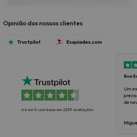
Opinião dos nossos clientes
Trustpilot
Esquiades.com
Boa E
Um ex
preci
de ne
4.4 em 5 com base em 2239 avaliações
Migue