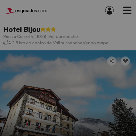
Hotel Bijou
Piazza Carrel 4, 11028, Valtournenche
A 2.5 km do centro de Valtournenche
Ver no mapa