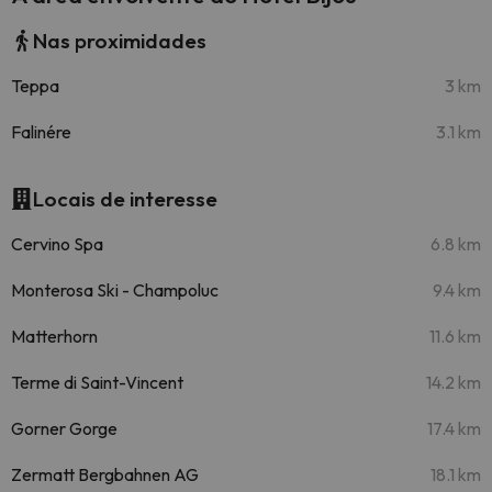
Nas proximidades
Teppa
3 km
Falinére
3.1 km
Locais de interesse
Cervino Spa
6.8 km
Monterosa Ski - Champoluc
9.4 km
Matterhorn
11.6 km
Terme di Saint-Vincent
14.2 km
Gorner Gorge
17.4 km
Zermatt Bergbahnen AG
18.1 km