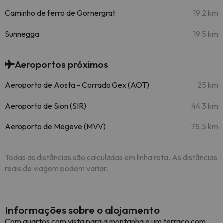
Caminho de ferro de Gornergrat
19.2 km
Sunnegga
19.5 km
Aeroportos próximos
Aeroporto de Aosta - Corrado Gex (AOT)
25 km
Aeroporto de Sion (SIR)
44.3 km
Aeroporto de Megeve (MVV)
75.5 km
Todas as distâncias são calculadas em linha reta. As distâncias
reais de viagem podem variar.
Informações sobre o alojamento
Com quartos com vista para a montanha e um terraço com