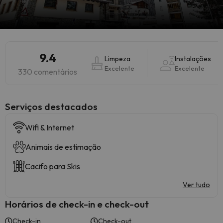
9.4
Limpeza
Instalações
Excelente
Excelente
330 comentários
Serviços destacados
Wifi & Internet
Animais de estimação
Cacifo para Skis
Ver tudo
Horários de check-in e check-out
Check-in
Check-out