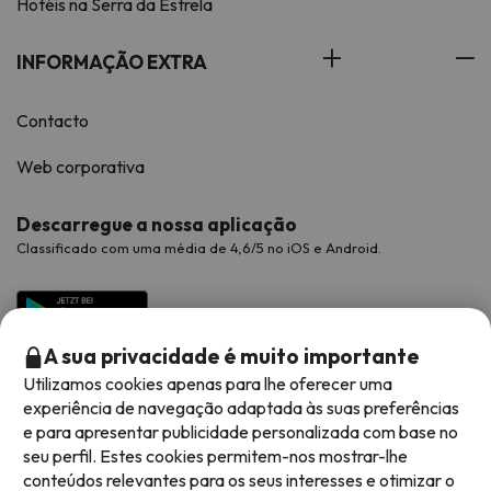
Hotéis na Serra da Estrela
INFORMAÇÃO EXTRA
Contacto
Web corporativa
Descarregue a nossa aplicação
Classificado com uma média de 4,6/5 no iOS e Android.
A sua privacidade é muito importante
Utilizamos cookies apenas para lhe oferecer uma
experiência de navegação adaptada às suas preferências
e para apresentar publicidade personalizada com base no
seu perfil. Estes cookies permitem-nos mostrar-lhe
conteúdos relevantes para os seus interesses e otimizar o
Métodos de pagamento disponíveis