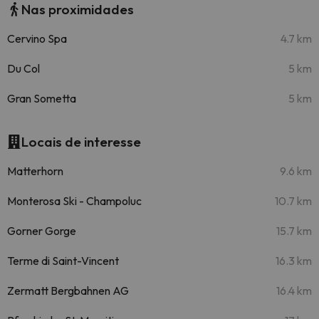
Nas proximidades
Cervino Spa
4.7 km
Du Col
5 km
Gran Sometta
5 km
Locais de interesse
Matterhorn
9.6 km
Monterosa Ski - Champoluc
10.7 km
Gorner Gorge
15.7 km
Terme di Saint-Vincent
16.3 km
Zermatt Bergbahnen AG
16.4 km