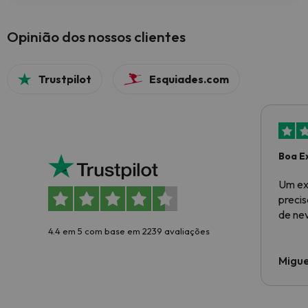
Opinião dos nossos clientes
Trustpilot
Esquiades.com
Boa E
Um ex
preci
de ne
4.4 em 5 com base em 2239 avaliações
Migue