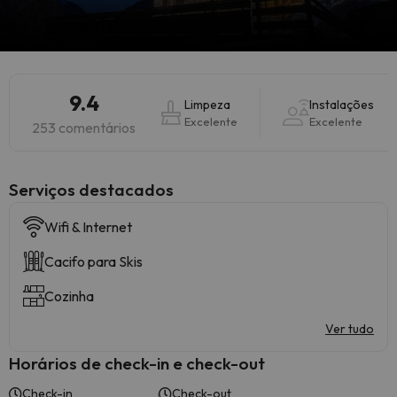
9.4
Limpeza
Instalações
Excelente
Excelente
253 comentários
Serviços destacados
Wifi & Internet
Cacifo para Skis
Cozinha
Ver tudo
Horários de check-in e check-out
Check-in
Check-out