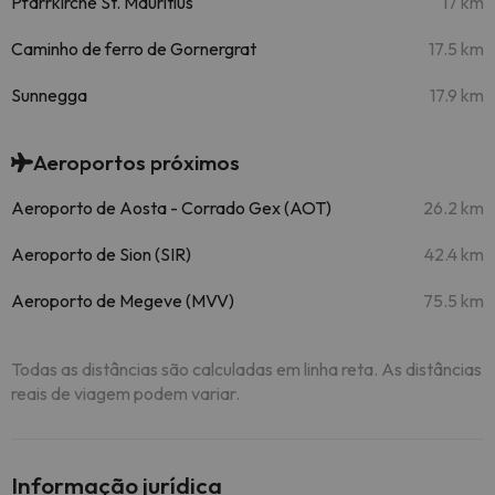
Pfarrkirche St. Mauritius
17 km
Caminho de ferro de Gornergrat
17.5 km
Sunnegga
17.9 km
Aeroportos próximos
Aeroporto de Aosta - Corrado Gex (AOT)
26.2 km
Aeroporto de Sion (SIR)
42.4 km
Aeroporto de Megeve (MVV)
75.5 km
Todas as distâncias são calculadas em linha reta. As distâncias
reais de viagem podem variar.
Informação jurídica