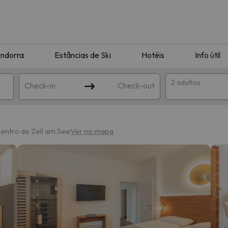
ndorra
Estâncias de Ski
Hotéis
Info útil
2 adultos
Check-in
Check-out
ha
centro de Zell am See
Ver no mapa
corresponda à sua pesquisa. Tente modificar o destino.