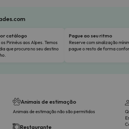
iades.com
or catálogo
Pague ao seu ritmo
os Pirinéus aos Alpes. Temos
Reserve com sinalização míni
dia que procura no seu destino
pague o resto de forma confor
ho.
Animais de estimação
Animais de estimação não são permitidos
Q
E
C
Restaurante