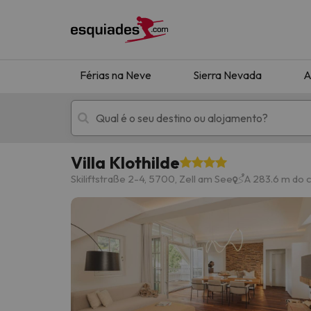
Férias na Neve
Sierra Nevada
A
Villa Klothilde
Férias na neve
Hotéis de montan
Skiliftstraße 2-4, 5700, Zell am See
A 283.6 m do 
Oops, não encontramos nenhum resultado que 