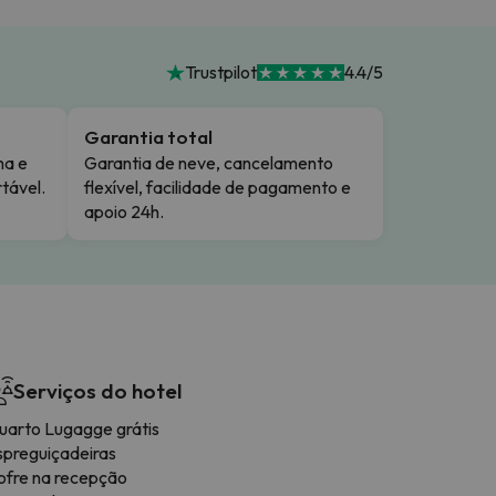
Trustpilot
4.4/5
Garantia total
ma e
Garantia de neve, cancelamento
tável.
flexível, facilidade de pagamento e
apoio 24h.
Serviços do hotel
uarto Lugagge grátis
spreguiçadeiras
ofre na recepção