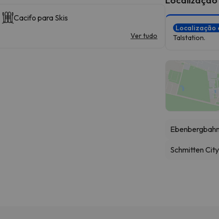
Cacifo para Skis
Localização 
Ver tudo
Talstation.
Ebenbergbahn 
Schmitten Cit