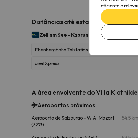
eficiente e relev
Distâncias até estações de esqui p
Zell am See - Kaprun
62 km esquiáveis
Ebenbergbahn Talstation
areitXpress
A área envolvente do Villa Klothilde
Aeroportos próximos
Aeroporto de Salzburgo - W.A. Mozart
54.5 k
(SZG)
Aeroporto de Freilassing (QFL)
59.5 k