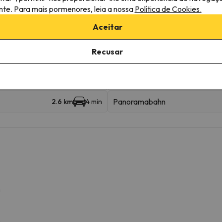
ante. Para mais pormenores, leia a nossa
Política de Cookies.
Aceitar
róximas
Recusar
Schmitten City Express
65 m
1 min
Panoramabahn
2.6 km
4 min
m
m