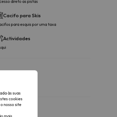
esso direto as pistas
Cacifo para Skis
acifos para esquis por uma taxa
Actividades
squi
ada às suas
Estes cookies
o nosso site
ão mais