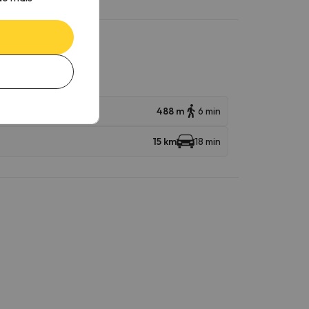
488 m
6 min
15 km
18 min