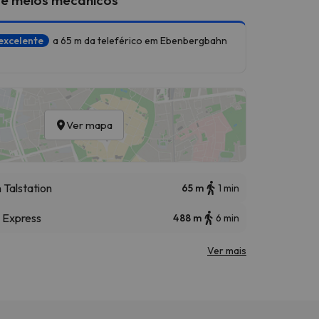
excelente
a 65 m da teleférico em Ebenbergbahn
Ver mapa
Talstation
65 m
1 min
y Express
488 m
6 min
Ver mais