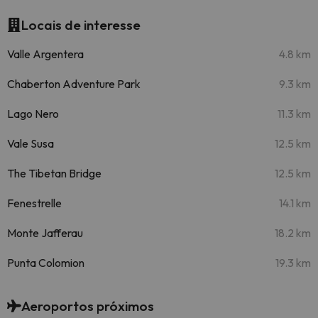
Locais de interesse
Valle Argentera
4.8 km
Chaberton Adventure Park
9.3 km
Lago Nero
11.3 km
Vale Susa
12.5 km
The Tibetan Bridge
12.5 km
Fenestrelle
14.1 km
Monte Jafferau
18.2 km
Punta Colomion
19.3 km
Aeroportos próximos