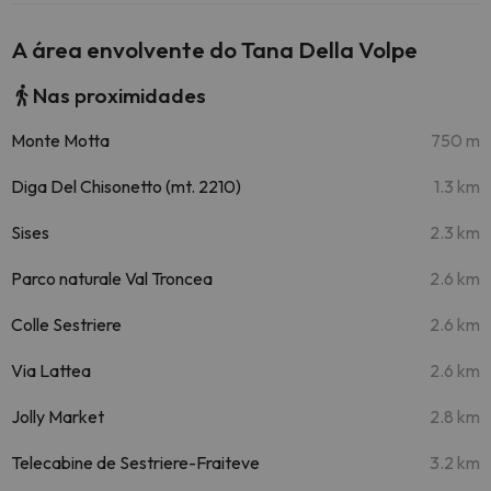
A área envolvente do Tana Della Volpe
Nas proximidades
Monte Motta
750 m
Diga Del Chisonetto (mt. 2210)
1.3 km
Sises
2.3 km
Parco naturale Val Troncea
2.6 km
Colle Sestriere
2.6 km
Via Lattea
2.6 km
Jolly Market
2.8 km
Telecabine de Sestriere-Fraiteve
3.2 km