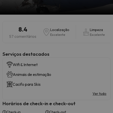
8.4
Localização
Limpeza
Excelente
Excelente
57 comentários
Serviços destacados
Wifi & Internet
Animais de estimação
Cacifo para Skis
Ver tudo
Horários de check-in e check-out
Check-in
Check-out