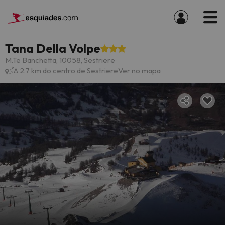
Tana Della Volpe
M.Te Banchetta, 10058, Sestriere
A 2.7 km do centro de Sestriere
Ver no mapa