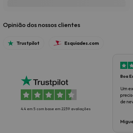
Opinião dos nossos clientes
Trustpilot
Esquiades.com
Boa E
Um ex
preci
de ne
4.4 em 5 com base em 2239 avaliações
Migue