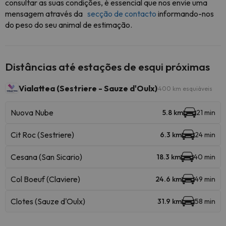
consultar as suas condições, é essencial que nos envie uma
mensagem através da
secção de contacto
informando-nos
do peso do seu animal de estimação.
Distâncias até estações de esqui próximas
Vialattea (Sestriere - Sauze d'Oulx)
400 km esquiáveis
Nuova Nube
5.8 km
21 min
Cit Roc (Sestriere)
6.3 km
24 min
Cesana (San Sicario)
18.3 km
40 min
Col Boeuf (Claviere)
24.6 km
49 min
Clotes (Sauze d'Oulx)
31.9 km
58 min