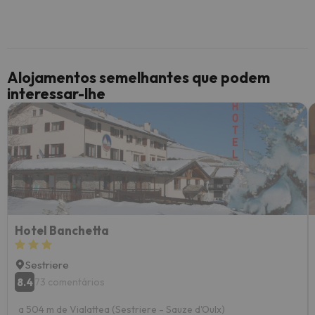
Alojamentos semelhantes que podem
interessar-lhe
Hotel Banchetta
Sestriere
8.4
73 comentários
a 504 m de Vialattea (Sestriere - Sauze d'Oulx)