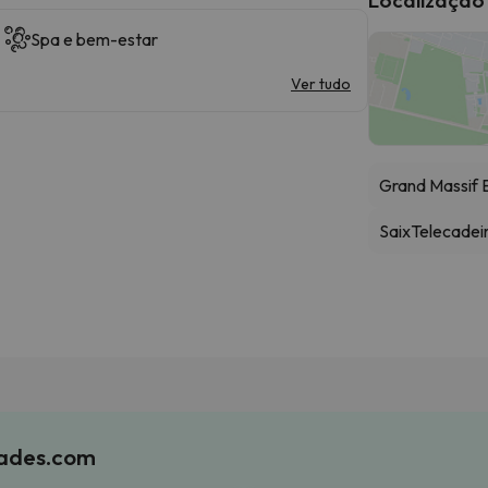
Spa e bem-estar
Ver tudo
Grand Massif 
Saix
Telecadei
iades.com