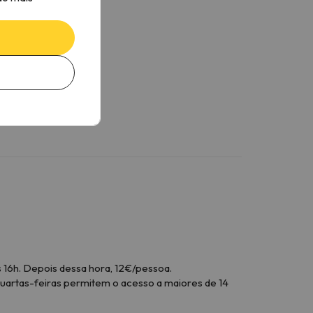
 16h. Depois dessa hora, 12€/pessoa.
quartas-feiras permitem o acesso a maiores de 14