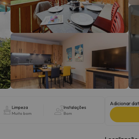
 caminho. Assim que encontrar a sua bússola, estará de volta.
Adicionar dat
Limpeza
Instalações
Muito bom
Bom
Localização