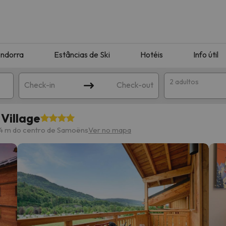
ndorra
Estâncias de Ski
Hotéis
Info útil
2 adultos
Check-in
Check-out
Village
ha
4 m do centro de Samoëns
Ver no mapa
corresponda à sua pesquisa. Tente modificar o destino.