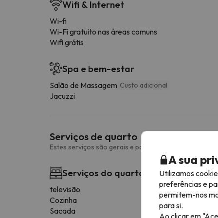
Wifi & Internet
Wi-fi
Wi-Fi gratuito nas áreas comuns
Wifi grátis
Spa e bem-estar
Salão de Massagem
Custo adicional
Jacuzzi
Serviços de quarto
Estes serviços são gerais e podem variar consoante o 
A sua pr
Serviços do quarto
Utilizamos cooki
preferências e pa
televisão
permitem-nos most
Cozinha
para si.
Sacada
Ao clicar em "Ace