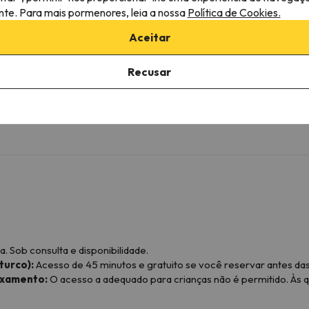
Cafetière
ante. Para mais pormenores, leia a nossa
Política de Cookies.
Microondas
Cremalheira de secagem
Aceitar
Torradeira
Ustensiles de cuisine
Recusar
Área de refeições
Fogões
 Sob consulta e disponibilidade.
turco):
Acesso de 45 minutos e gratuito se você reservar antes das
axamento:
O acesso a adequado para crianças não é permitido. Às 