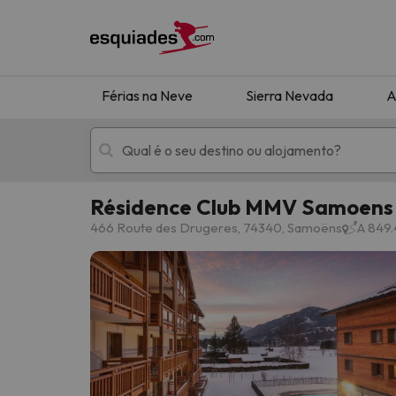
Férias na Neve
Sierra Nevada
A
Résidence Club MMV Samoens 
Férias na neve
Hotéis de montan
466 Route des Drugeres, 74340, Samoëns
A 849.
Oops, não encontramos nenhum resultado que 