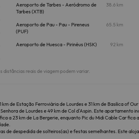
Aeroporto de Tarbes - Aeródromo de
38.6 km
m
Tarbes (XTB)
m
Aeroporto de Pau - Pau - Pireneus
65.5 km
(PUF)
m
Aeroporto de Huesca - Pirinéus (HSK)
92 km
m
m
As distâncias reais de viagem podem variar.
1 km de Estação Ferroviária de Lourdes e 31 km de Basilica of Our
Senhora de Lourdes e 49 km de Col d'Aspin. Este apartamento incl
 fica a 23 km de La Bergerie, enquanto Pic du Midi Cable Car fica
dade.
as de despedida de solteiros(as) e festas semelhantes. Este alo