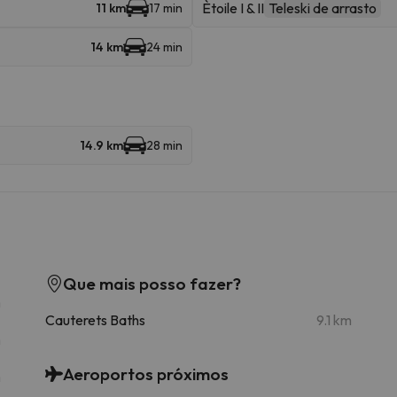
Ètoile I & II
Teleski de arrasto
11 km
17 min
14 km
24 min
14.9 km
28 min
Que mais posso fazer?
m
Cauterets Baths
9.1 km
m
Aeroportos próximos
m