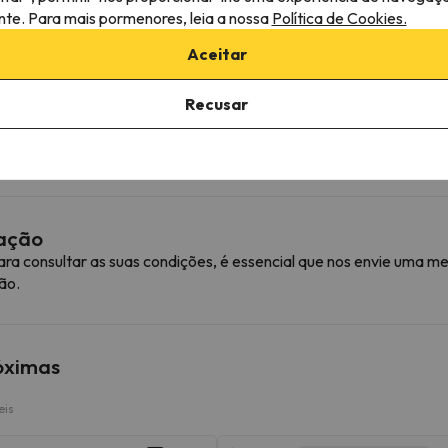
ante. Para mais pormenores, leia a nossa
Política de Cookies.
Aceitar
Recusar
ediações do alojamento.
mação
ra consultar as suas condições, é essencial que nos envie uma
ão.
róximas
eis