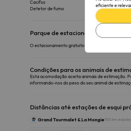
Cacifos
eficiente e relev
Detetor de fumo
Parque de estacionamento
O estacionamento gratuito está disponível nas im
Condições para os animais de esti
Esta acomodação aceita animais de estimação. Pa
informando-nos do peso do seu animal de estimaç
Distâncias até estações de esqui p
Grand Tourmalet & La Mongie
100 km esquiáv