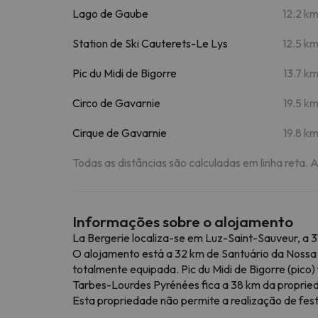
Lago de Gaube
12.2 k
Station de Ski Cauterets-Le Lys
12.5 k
Pic du Midi de Bigorre
13.7 k
Circo de Gavarnie
19.5 k
Cirque de Gavarnie
19.8 k
Todas as distâncias são calculadas em linha reta. 
Informações sobre o alojamento
La Bergerie localiza-se em Luz-Saint-Sauveur, a 3
O alojamento está a 32 km de Santuário da Nossa 
totalmente equipada. Pic du Midi de Bigorre (pico)
Tarbes-Lourdes Pyrénées fica a 38 km da proprie
Esta propriedade não permite a realização de fest