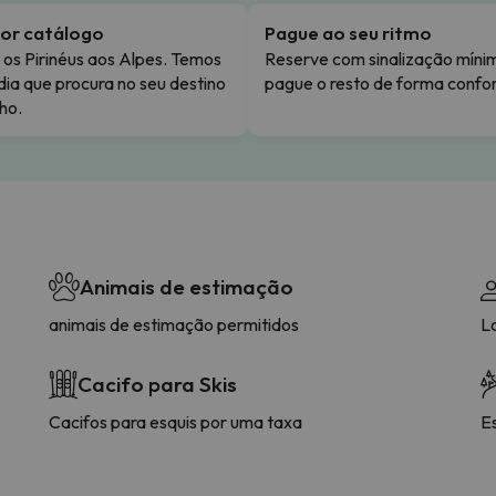
or catálogo
Pague ao seu ritmo
os Pirinéus aos Alpes. Temos
Reserve com sinalização míni
dia que procura no seu destino
pague o resto de forma confor
ho.
Animais de estimação
animais de estimação permitidos
L
Cacifo para Skis
Cacifos para esquis por uma taxa
E