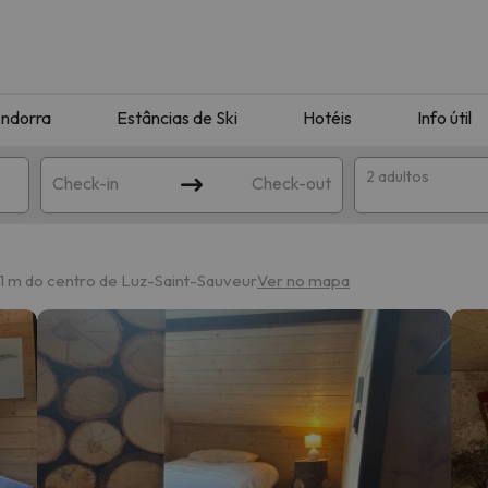
ndorra
Estâncias de Ski
Hotéis
Info útil
2 adultos
Check-in
Check-out
ha
61 m do centro de Luz-Saint-Sauveur
Ver no mapa
corresponda à sua pesquisa. Tente modificar o destino.