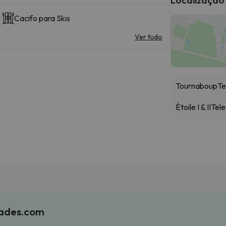
Cacifo para Skis
Ver tudo
Tournaboup
Te
Ètoile I & II
Tele
iades.com