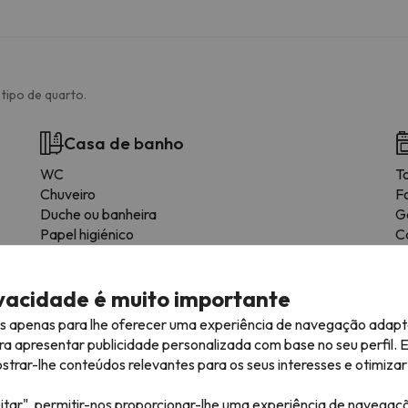
tipo de quarto.
Casa de banho
WC
To
Chuveiro
F
Duche ou banheira
G
Papel higiénico
C
M
T
ivacidade é muito importante
Us
F
es apenas para lhe oferecer uma experiência de navegação adapt
ra apresentar publicidade personalizada com base no seu perfil. 
rar-lhe conteúdos relevantes para os seus interesses e otimizar 
itar", permitir-nos proporcionar-lhe uma experiência de navegaç