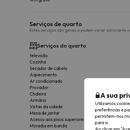
Serviços de quarto
Estes serviços são gerais e podem variar consoante o 
Serviços do quarto
televisão
Cozinha
Secador de cabelo
Aquecimento
Ar condicionado
Provador
A sua pr
Chaleira
Armário
Utilizamos cooki
Vistas da cidade
preferências e pa
Mesa de jantar
permitem-nos most
Acesso aos pisos superiores apenas por escadas
para si.
Moradia em banda
Ao clicar em "Ace