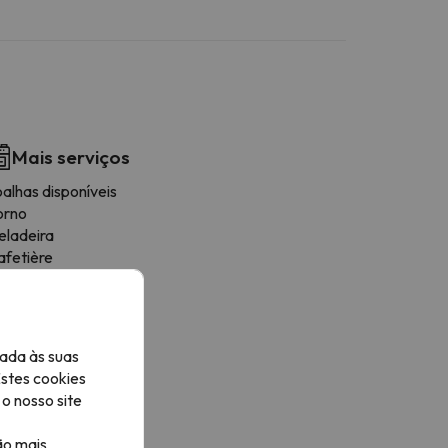
Mais serviços
alhas disponíveis
orno
eladeira
afetière
icroondas
orradeira
tensiles de cuisine
ogões
ada às suas
Estes cookies
o nosso site
ão mais