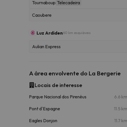
Tournaboup
Telecadeira
Caoubere
Luz Ardiden
60 km esquiáveis
Aulian Express
A área envolvente do La Bergerie
Locais de interesse
Parque Nacional dos Pirenéus
6.6 k
Pont d'Espagne
11.5 k
Eagles Donjon
11.7 k