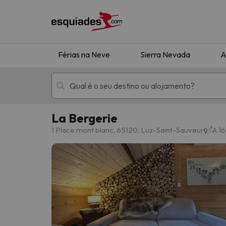
Férias na Neve
Sierra Nevada
A
La Bergerie
Férias na neve
Hotéis de montan
1 Place mont blanc, 65120, Luz-Saint-Sauveur
A 1
Oops, não encontramos nenhum resultado que 