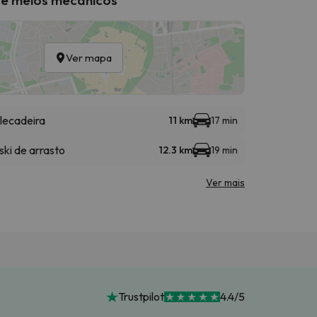
Ver mapa
lecadeira
11 km
17 min
ski de arrasto
12.3 km
19 min
Ver mais
Trustpilot
4.4/5