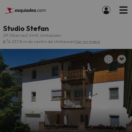
Studio Stefan
29 Oberraut, 6441, Umhausen
A 237.8 m do centro de Umhausen
Ver no mapa