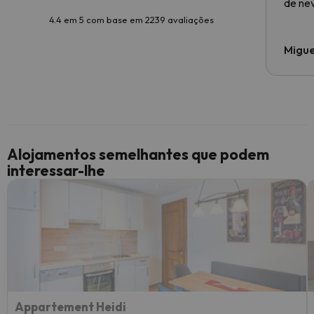
de ne
4.4 em 5 com base em 2239 avaliações
Migue
Alojamentos semelhantes que podem
interessar-lhe
Appartement Heidi