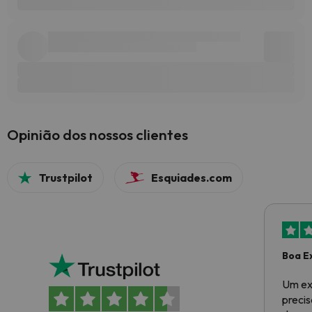
Opinião dos nossos clientes
Trustpilot
Esquiades.com
Boa E
Um ex
preci