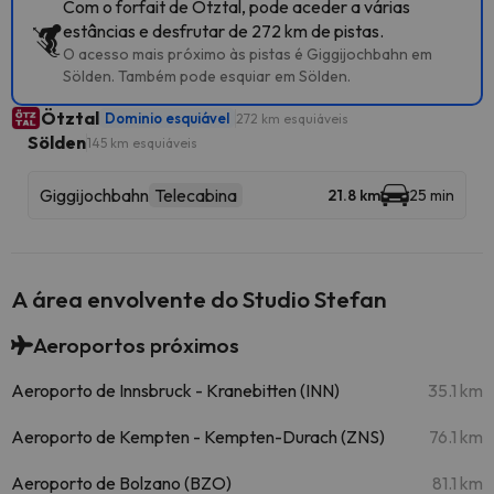
Com o forfait de Ötztal, pode aceder a várias
estâncias e desfrutar de 272 km de pistas.
O acesso mais próximo às pistas é Giggijochbahn em
Sölden. Também pode esquiar em Sölden.
Ötztal
Dominio esquiável
272 km esquiáveis
Sölden
145 km esquiáveis
Giggijochbahn
Telecabina
21.8 km
25 min
A área envolvente do Studio Stefan
Aeroportos próximos
Aeroporto de Innsbruck - Kranebitten (INN)
35.1 km
Aeroporto de Kempten - Kempten-Durach (ZNS)
76.1 km
Aeroporto de Bolzano (BZO)
81.1 km