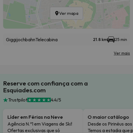
Ver mapa
Giggijochbahn
Telecabina
21.8 km
25 min
Ver mais
Reserve com confiança com a
Esquiades.com
Trustpilot
4.4/5
Líder em Férias na Neve
O maior catálogo
Agência N.º1 em Viagens de Ski!
Desde os Pirinéus aos
Ofertas exclusivas que só
Temos a estadia que p