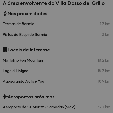
A área envolvente do Villa Dosso del Grillo
Nas proximidades
Termas de Bormio
1.3 km
Pistas de Esqui de Bormio
3 km
Locais de interesse
Mottolino Fun Mountain
18.2 km
Lago di Livigno
18.3 km
Aquagranda Active You
18.9 km
Aeroportos próximos
Aeroporto de St. Moritz - Samedan (SMV)
37.7 km