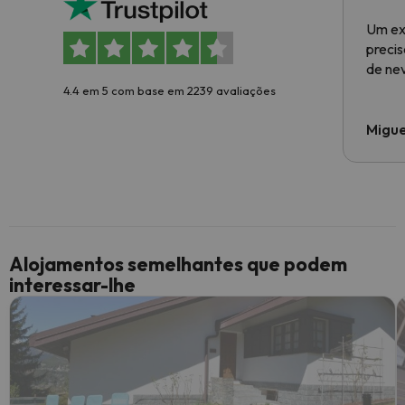
Um ex
preci
de ne
4.4 em 5 com base em 2239 avaliações
Migue
Alojamentos semelhantes que podem
interessar-lhe