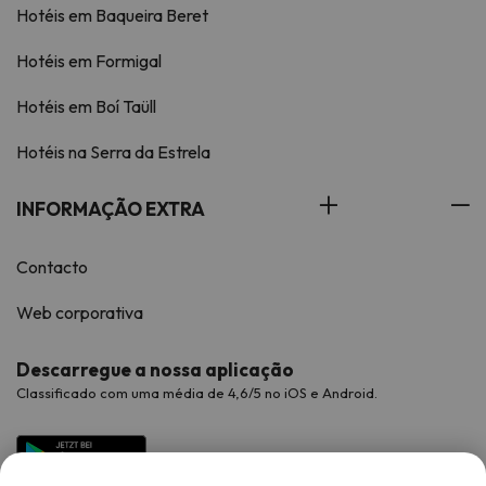
Hotéis em Baqueira Beret
Hotéis em Formigal
Hotéis em Boí Taüll
Hotéis na Serra da Estrela
INFORMAÇÃO EXTRA
Contacto
Web corporativa
Descarregue a nossa aplicação
Classificado com uma média de 4,6/5 no iOS e Android.