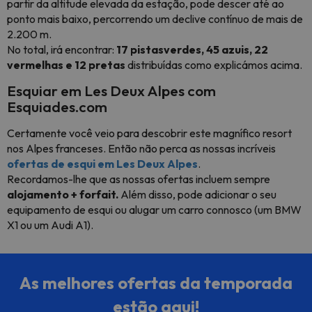
partir da altitude elevada da estação, pode descer até ao
ponto mais baixo, percorrendo um declive contínuo de mais de
2.200 m.
No total, irá encontrar:
17
pistas
verdes
,
45 azuis
,
22
vermelhas
e 12
pretas
distribuídas como explicámos acima.
Esquiar em Les Deux Alpes com
Esquiades.com
Certamente você veio para descobrir este magnífico resort
nos Alpes franceses. Então não perca as nossas incríveis
ofertas de esqui em Les Deux Alpes
.
Recordamos-lhe que as nossas ofertas incluem sempre
alojamento + forfait.
Além disso, pode adicionar o seu
equipamento de esqui ou alugar um carro connosco (um BMW
X1 ou um Audi A1).
As melhores ofertas da temporada
estão aqui!