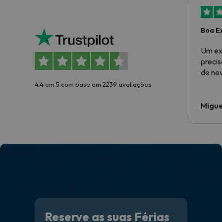
Boa E
Um ex
preci
de ne
4.4 em 5 com base em 2239 avaliações
Migue
Reserve as suas Férias