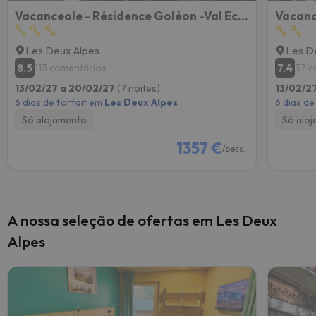
Vacanceole - Résidence Goléon -Val Ecrins
Les Deux Alpes
Les D
8.5
7.4
113 comentários
37 c
13/02/27 a 20/02/27
(7 noites)
13/02/2
6 dias de forfait em
Les Deux Alpes
6 dias de
Só alojamento
Só alo
1357 €
/pess.
A nossa seleção de ofertas em Les Deux
Alpes