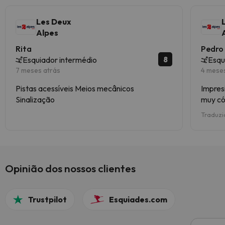
Les Deux
Alpes
Rita
Pedro
8
Esquiador intermédio
Esqu
7 meses atrás
4 mese
Pistas acessíveis Meios mecânicos
Impresi
Sinalização
muy có
Traduzi
Opinião dos nossos clientes
Trustpilot
Esquiades.com