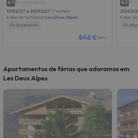
6.7
8.5
21 comentários
18 c
13/02/27 a 20/02/27
(7 noites)
20/02/2
6 dias de forfait em
Les Deux Alpes
6 dias de
Só alojamento
Só alo
846 €
/pess.
Apartamentos de férias que adoramos em
Les Deux Alpes