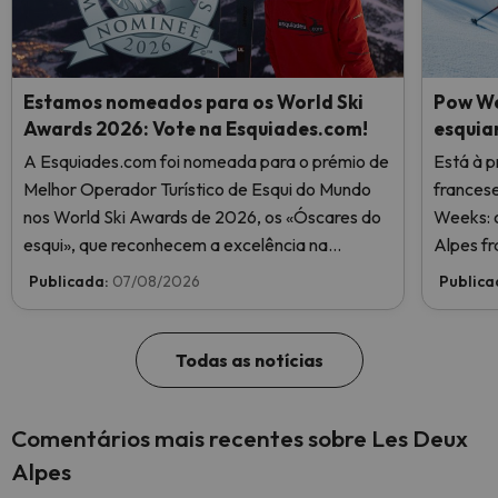
Estamos nomeados para os World Ski
Pow We
Awards 2026: Vote na Esquiades.com!
esquia
A Esquiades.com foi nomeada para o prémio de
Está à p
Melhor Operador Turístico de Esqui do Mundo
frances
nos World Ski Awards de 2026, os «Óscares do
Weeks: o
esqui», que reconhecem a excelência na
Alpes fr
indústria do esqui. Vote agora e ajude-nos a
Publicada:
07/08/2026
Publica
chegar ao topo!
Todas as notícias
Comentários mais recentes sobre Les Deux
Alpes