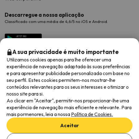
Descarregue a nossa aplicação
Classificado com uma média de 4,6/5 no iOS e Android.
A sua privacidade é muito importante
Utilizamos cookies apenas para lhe oferecer uma
experiência de navegação adaptada às suas preferências
e para apresentar publicidade personalizada com base no
seu perfil. Estes cookies permitem-nos mostrar-lhe
conteúdos relevantes para os seus interesses e otimizar o
Métodos de pagamento disponíveis
nosso site para si.
Ao clicar em "Aceitar", permitir-nos proporcionar-lhe uma
experiência de navegação mais eficiente e relevante. Para
mais pormenores, leia a nossa
Política de Cookies.
Termos e condições gerais
Aceitar
Privacidade dos dados
Política de cookies