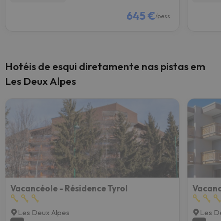
645 €
/pess.
Hotéis de esqui diretamente nas pistas em
Les Deux Alpes
Vacancéole - Résidence Tyrol
Les Deux Alpes
Les D