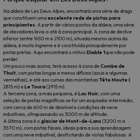
Na aldeia de Les Deux Alpes, encontrará uma série de drags
que constituem uma
excelente rede de pistas para
principiantes
. A partir de vários pontos da aldeia, uma série
de elevadores leva-o até à zona principal. A zona de declive
inferior (entre 1650 m e 2100 m), situada mesmo acima da
aldeia, é muito íngreme e é constituída principalmente por
pistas pretas. Aqui encontrará o mítico
Diable 1
que não pode
perder.
Um pouco mais acima, terá acesso à zona de
Combe de
Thuit
, com pistas longas e menos difíceis (azuis e algumas
vermelhas), e até aos cumes das montanhas
Tête Moute (
2815 m) e
Le Toura
(2915 m).
A terceira zona, a mais pequena, é
Lac Noir
, com uma
seleção de pistas magníficas se for um esquiador intermédio,
com cerca de 600 m de desnível e condições de neve
imbatíveis, ultrapassando os 3000 m de altitude.
A última zona é o
glaciar
de Mont-de-Lans
(3200 m a
3570 m), com pistas fáceis, ideais para a sua aprendizagem
com uma neve imbatível, desfrutando de vistas fabulosas. A