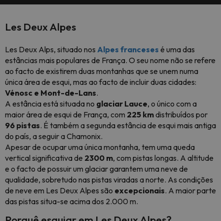
Les Deux Alpes
Les Deux Alps, situado nos
Alpes franceses
é uma das
estâncias mais populares de França. O seu nome não se refere
ao facto de existirem duas montanhas que se unem numa
única área de esqui, mas ao facto de incluir duas cidades:
Vénosc e Mont-de-Lans
.
A estância está situada no
glaciar Lauce
, o único com a
maior área de esqui de França, com
225 km
distribuídos por
96 pistas
. É também a segunda estância de esqui mais antiga
do país, a seguir a Chamonix.
Apesar de ocupar uma única montanha, tem uma queda
vertical significativa de
2300 m
, com pistas longas. A altitude
e o facto de possuir um glaciar garantem uma neve de
qualidade, sobretudo nas pistas viradas a norte. As condições
de neve em Les Deux Alpes são
excepcionais
. A maior parte
das pistas situa-se acima dos 2.000 m.
Porquê esquiar em Les Deux Alpes?