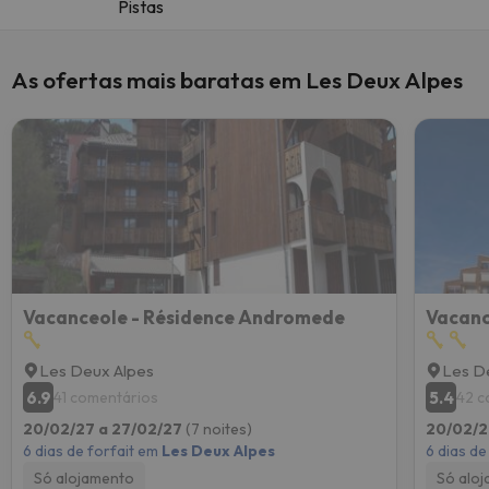
Pistas
As ofertas mais baratas em Les Deux Alpes
Vacanceole - Résidence Andromede
Vacanc
Les Deux Alpes
Les D
6.9
5.4
41 comentários
42 c
20/02/27 a 27/02/27
(7 noites)
20/02/2
6 dias de forfait em
Les Deux Alpes
6 dias de
Só alojamento
Só alo