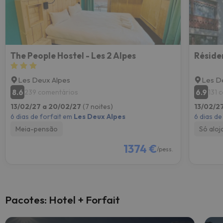
The People Hostel - Les 2 Alpes
Réside
Les Deux Alpes
Les D
8.6
6.9
239 comentários
131 
13/02/27 a 20/02/27
(7 noites)
13/02/2
6 dias de forfait em
Les Deux Alpes
6 dias de
Meia-pensão
Só alo
1374 €
/pess.
Pacotes: Hotel + Forfait