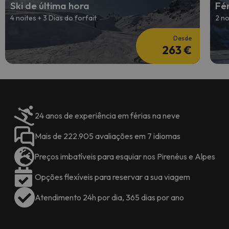
Ski de última hora
Fé
4 noites + 3 Dias do forfait
2 no
Desde
263 €
24 anos de experiência em férias na neve
Mais de 222.905 avaliações em 7 idiomas
Preços imbatíveis para esquiar nos Pirenéus e Alpes
Opções flexíveis para reservar a sua viagem
Atendimento 24h por dia, 365 dias por ano