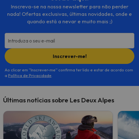
Inscreva-se na nossa newsletter para não perder
nada! Ofertas exclusivas, últimas novidades, onde e
quando está a nevar e muito mais ;)
Introduza o seu e-mail
Inscrever-me!
Ao clicar em ''Inscrever-me'' confirma ter lido e estar de acordo com
a
Política de Privacidade
.
Últimas notícias sobre Les Deux Alpes