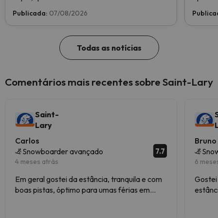
indústria do esqui. Vote agora e ajude-nos a
Publicada:
07/08/2026
Publica
chegar ao topo!
Todas as notícias
Comentários mais recentes sobre Saint-Lary
Saint-
Lary
Carlos
Bruno
7.7
Snowboarder avançado
Snow
4 meses atrás
6 mese
Em geral gostei da estância, tranquila e com
Gostei
boas pistas, óptimo para umas férias em
estânci
família