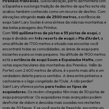
Pireneus franceses.
Sua localização, perto da fronteira com
a Espanha e sua longa tradição de destino de spa fez esta vila
acabou também conhecido como um recurso de destino. Com
elevações atingindo
mais de 2500 metros,
a estância de
esqui Saint Lary Soulan é uma síntese da vida nas montanhas e
das belas paisagens dos Pirinéus.
Com
100 quilômetros de pistas e 55 pistas de esqui,
o
esqui é dividido em
três resorts de esqui:
o
Pla d'Ardet,
a
uma altitude de 1700 metros e situado nas encostas você
encontrará todas as comodidades, as áreas de esqui para
iniciantes e para os mais pequeno. Na altitude de 1900 metros
está a
estância de esqui Soum e Espaiaube Matte,
com
vistas espectaculares das montanhas dos Pirenéus. Vallin du
Portet, com 2.400 metros de altura, é o ponto mais alto e um
verdadeiro deleite para os sentidos. A área entre pinheiros e
cachoeiras e o lago congelado de l'Oule. A não perder!
Saint Lary oferece pistas
para todos os tipos de
esquiadores.
Os recém-chegados têm mais de 30 pistas de
esqui para praticar. Os esquiadores mais avançados podem
desfrutar de slalom e descidas mais ousadas nos restantes
mais de 20 faixas. E se você gosta de freestyle, encontre um