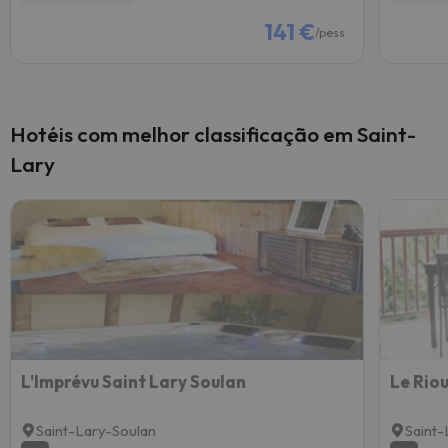
141 €
/pess.
Hotéis com melhor classificação em Saint-
Lary
L'Imprévu Saint Lary Soulan
Le Rio
Saint-Lary-Soulan
Saint-