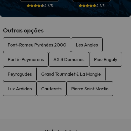
4.6/5
4.8/5
Outras opções
Font-Romeu Pyrénées 2000
Les Angles
Porté-Puymorens
AX 3 Domaines
Piau Engaly
Peyragudes
Grand Tourmalet & La Mongie
Luz Ardiden
Cauterets
Pierre Saint Martin