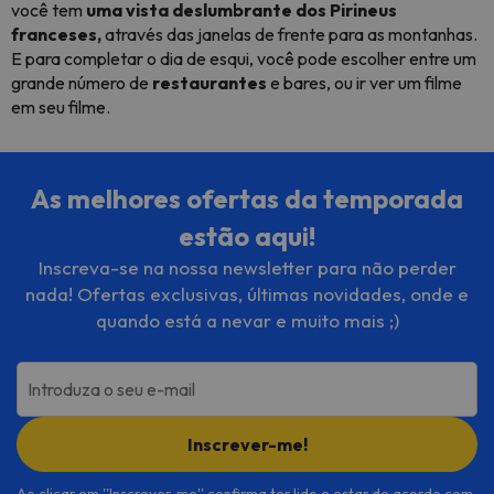
você tem
uma vista deslumbrante dos Pirineus
franceses,
através das janelas de frente para as montanhas.
E para completar o dia de esqui, você pode escolher entre um
grande número de
restaurantes
e bares, ou ir ver um filme
em seu filme.
As melhores ofertas da temporada
estão aqui!
Inscreva-se na nossa newsletter para não perder
nada! Ofertas exclusivas, últimas novidades, onde e
quando está a nevar e muito mais ;)
Introduza o seu e-mail
Inscrever-me!
Ao clicar em ''Inscrever-me'' confirma ter lido e estar de acordo com