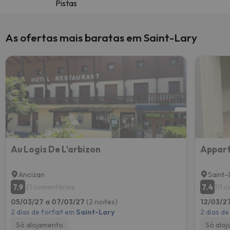
Pistas
As ofertas mais baratas em Saint-Lary
Au Logis De L'arbizon
Ancizan
Saint-
7.9
7.4
21 comentários
111 
05/03/27 a 07/03/27
(2 noites)
12/03/2
2 dias de forfait em
Saint-Lary
2 dias de
Só alojamento
Só alo