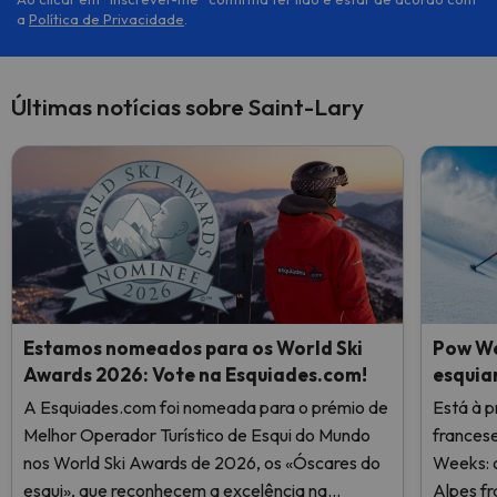
a
Política de Privacidade
.
Últimas notícias sobre Saint-Lary
Estamos nomeados para os World Ski
Pow We
Awards 2026: Vote na Esquiades.com!
esquia
A Esquiades.com foi nomeada para o prémio de
Está à p
Melhor Operador Turístico de Esqui do Mundo
frances
nos World Ski Awards de 2026, os «Óscares do
Weeks: o
esqui», que reconhecem a excelência na
Alpes fr