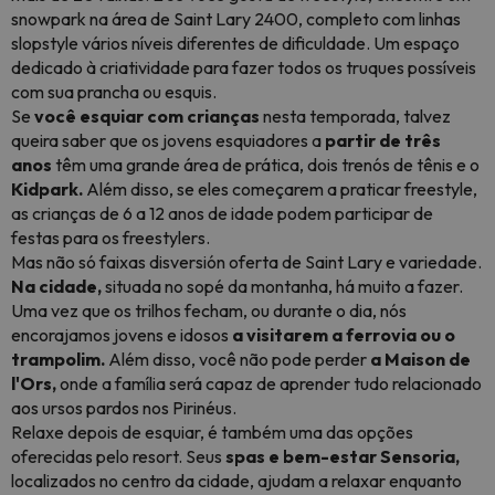
snowpark na área de Saint Lary 2400, completo com linhas
slopstyle
vários níveis diferentes de dificuldade. Um espaço
dedicado à criatividade para fazer todos os truques possíveis
com sua prancha ou esquis.
Se
você esquiar com crianças
nesta temporada, talvez
queira saber que os jovens esquiadores a
partir de três
anos
têm uma grande área de prática, dois trenós de tênis e o
Kidpark.
Além disso, se eles começarem a praticar freestyle,
as crianças de 6 a 12 anos de idade podem participar de
festas
para os
freestylers.
Mas não só faixas disversión oferta de Saint Lary e variedade.
Na cidade,
situada no sopé da montanha, há muito a fazer.
Uma vez que os trilhos fecham, ou durante o dia, nós
encorajamos jovens e idosos
a visitarem a ferrovia ou o
trampolim.
Além disso, você não pode perder
a Maison de
l'Ors,
onde a família será capaz de aprender tudo relacionado
aos ursos pardos nos Pirinéus.
Relaxe depois de esquiar, é também uma das opções
oferecidas pelo resort. Seus
spas e bem-estar Sensoria,
localizados no centro da cidade, ajudam a relaxar enquanto