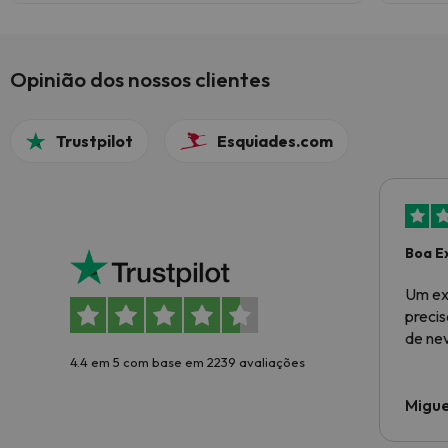
Opinião dos nossos clientes
Trustpilot
Esquiades.com
Boa E
Um ex
preci
de ne
4.4 em 5 com base em 2239 avaliações
Migue