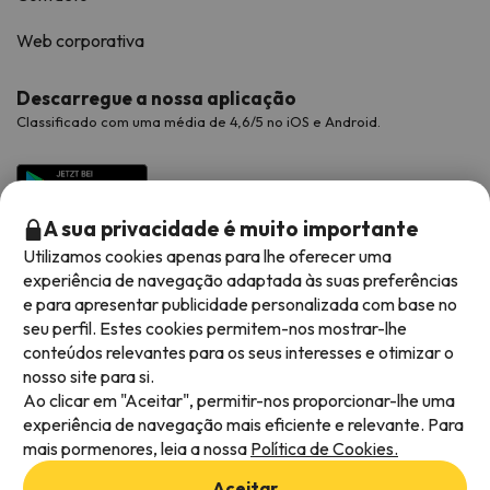
Web corporativa
Descarregue a nossa aplicação
Classificado com uma média de 4,6/5 no iOS e Android.
A sua privacidade é muito importante
Utilizamos cookies apenas para lhe oferecer uma
experiência de navegação adaptada às suas preferências
e para apresentar publicidade personalizada com base no
seu perfil. Estes cookies permitem-nos mostrar-lhe
conteúdos relevantes para os seus interesses e otimizar o
Métodos de pagamento disponíveis
nosso site para si.
Ao clicar em "Aceitar", permitir-nos proporcionar-lhe uma
experiência de navegação mais eficiente e relevante. Para
mais pormenores, leia a nossa
Política de Cookies.
Termos e condições gerais
Aceitar