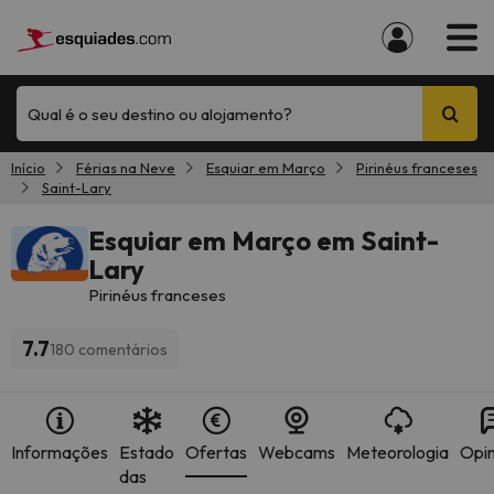
Qual é o seu destino ou alojamento?
Início
Férias na Neve
Esquiar em Março
Pirinéus franceses
Saint-Lary
Esquiar em Março em Saint-
Lary
Pirinéus franceses
7.7
180 comentários
Informações
Estado
Ofertas
Webcams
Meteorologia
Opin
das