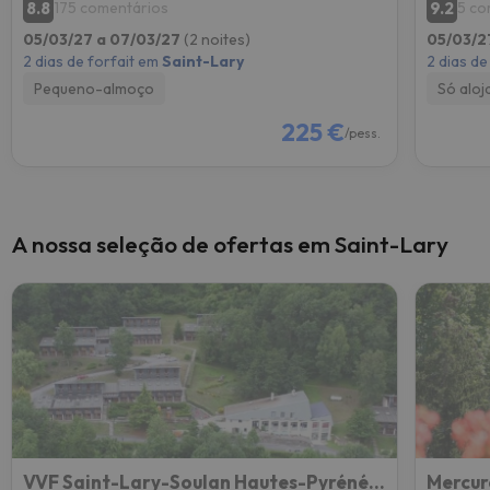
8.8
9.2
175 comentários
5 co
05/03/27 a 07/03/27
(2 noites)
05/03/2
2 dias de forfait em
Saint-Lary
2 dias de
Pequeno-almoço
Só alo
225 €
/pess.
A nossa seleção de ofertas em Saint-Lary
VVF Saint-Lary-Soulan Hautes-Pyrénées
Mercur