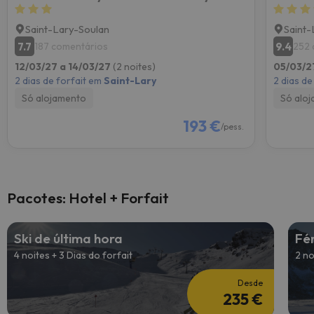
Saint-Lary-Soulan
Saint-
7.7
9.4
187 comentários
252 
12/03/27 a 14/03/27
(2 noites)
05/03/2
2 dias de forfait em
Saint-Lary
2 dias de
Só alojamento
Só alo
193 €
/pess.
Pacotes: Hotel + Forfait
Ski de última hora
Fé
4 noites + 3 Dias do forfait
2 no
Desde
235 €