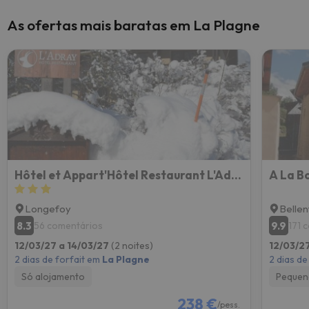
As ofertas mais baratas em La Plagne
Hôtel et Appart'Hôtel Restaurant L'Adray
A La B
Longefoy
Bellen
8.3
9.9
56 comentários
171 
12/03/27 a 14/03/27
(2 noites)
12/03/2
2 dias de forfait em
La Plagne
2 dias de
Só alojamento
Pequen
238 €
/pess.