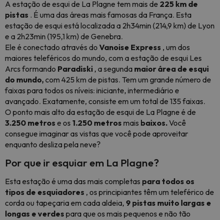
A estação de esqui de La Plagne tem mais de
225 km de
pistas
. É uma das áreas mais famosas da França. Esta
estação de esqui está localizada a 2h34min (214,9 km) de Lyon
e a 2h23min (195,1 km) de Genebra.
Ele é conectado através do
Vanoise Express
, um dos
maiores teleféricos do mundo, com a estação de esqui Les
Arcs formando
Paradiski
, a segunda
maior área de esqui
do mundo,
com 425 km de pistas. Tem um grande número de
faixas para todos os níveis: iniciante, intermediário e
avançado. Exatamente, consiste em um total de 135 faixas.
O ponto mais alto da estação de esqui de La Plagne é de
3.250 metros
e os
1.250 metros
mais
baixos.
Você
consegue imaginar as vistas que você pode aproveitar
enquanto desliza pela neve?
Por que ir esquiar em La Plagne?
Esta estação é uma das mais completas
para todos os
tipos de esquiadores
, os principiantes têm um teleférico de
corda ou tapeçaria em cada aldeia,
9 pistas muito largas e
longas e verdes
para que os mais pequenos e não tão