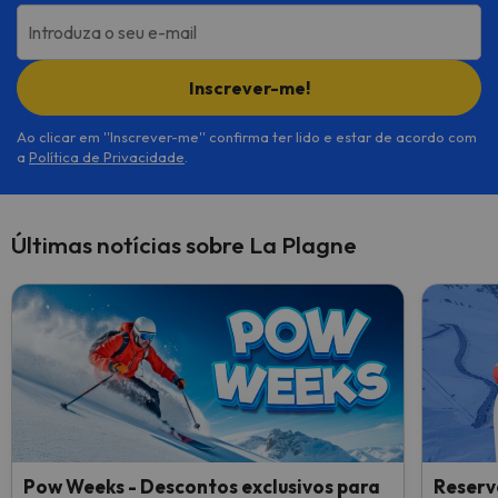
Introduza o seu e-mail
Inscrever-me!
Ao clicar em ''Inscrever-me'' confirma ter lido e estar de acordo com
a
Política de Privacidade
.
Últimas notícias sobre La Plagne
Pow Weeks - Descontos exclusivos para
Reserv