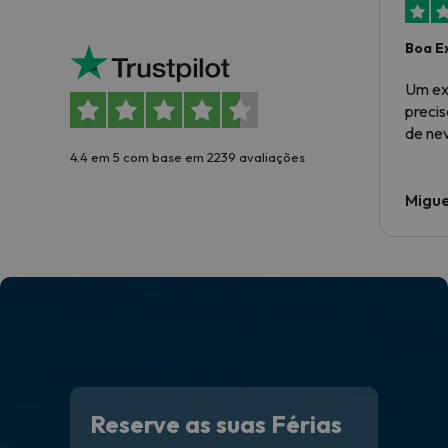
Boa E
Um ex
preci
de ne
4.4 em 5 com base em 2239 avaliações
Migue
Reserve as suas Férias