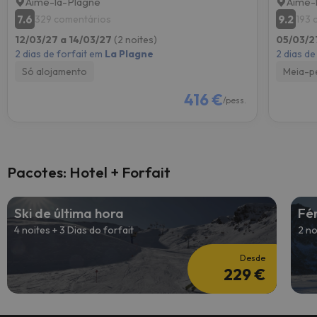
Aime-la-Plagne
Aime-
7.6
9.2
329 comentários
193 
12/03/27 a 14/03/27
(2 noites)
05/03/2
2 dias de forfait em
La Plagne
2 dias de
Só alojamento
Meia-p
416 €
/pess.
Pacotes: Hotel + Forfait
Ski de última hora
Fé
4 noites + 3 Dias do forfait
2 no
Desde
229 €