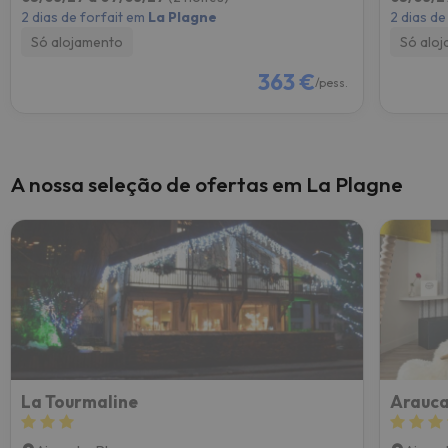
2 dias de forfait em
La Plagne
2 dias de
Só alojamento
Só alo
363 €
/pess.
A nossa seleção de ofertas em La Plagne
La Tourmaline
Arauca