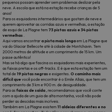
pequenos possam aprender sem problemas deslizar pela
neve. A escola que está na estação recebe crianças de 5
anos!
Para os esquiadores intermediários que gostam de neve e
querem aproveitar as corridas azuis e vermelhas, a estação
de esqui de La Plagne tem
73 pistas azuis e 34 pistas
vermelhas
.
Aqui vamos encontrar
a pista mais longa
em La Plagne que
vai do Glaciar Bellecote até à cidade de Montchavin. Tem
2000 metros de altitude e um comprimento de 15 km. Um
passe autêntico!
Mas se há algo que fascina os esquiadores mais experientes,
as faixas pretas e os off-tracks. E é que esta estação tem um
total de
19 pistas negras
e exigentes.
O caminho mais
difícil que
você pode encontrar é o Emile Allais, que tem um
comprimento de 3 km e 900 m. de desigualdade.
Para as
faixas de saída
, recomendamos que você conte
com a ajuda de um guia de alta montanha, você não pode
perder as descidas mais incríveis.
Também em La Plagne existem
11 aldeias diferentes e no