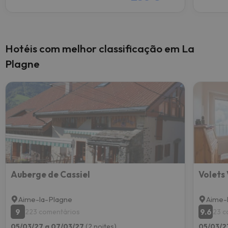
Hotéis com melhor classificação em La
Plagne
Auberge de Cassiel
Volets 
Aime-la-Plagne
Aime-
9
9.6
223 comentários
23 c
05/03/27 a 07/03/27
(2 noites)
05/03/2