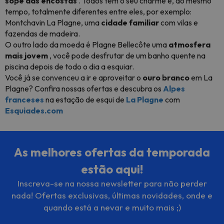
sopé das encostas
. Todos têm o seu charme e, ao mesmo
tempo, totalmente diferentes entre eles, por exemplo:
Montchavin La Plagne, uma
cidade familiar
com vilas e
fazendas de madeira.
O outro lado da moeda é Plagne Bellecôte uma
atmosfera
mais jovem
, você pode desfrutar de um banho quente na
piscina depois de todo o dia a esquiar.
Você já se convenceu a ir e aproveitar o
ouro branco
em La
Plagne? Confira nossas ofertas e descubra os
Alpes
franceses
na estação de esqui de
La Plagne
com
Esquiades.com
As melhores ofertas da temporada
estão aqui!
Inscreva-se na nossa newsletter para não perder
nada! Ofertas exclusivas, últimas novidades, onde e
quando está a nevar e muito mais ;)