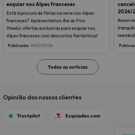
esquiar nos Alpes franceses
cancel
2026/2
Está à procura de férias na neve nos Alpes
Reserve 
franceses? Apresentamos-lhe as Pow
tranqui
Weeks: ofertas exclusivas para esquiar nos
reembols
Alpes franceses com descontos fantásticos!
Publicada:
19/07/2026
Publica
Todas as notícias
Opinião dos nossos clientes
Trustpilot
Esquiades.com