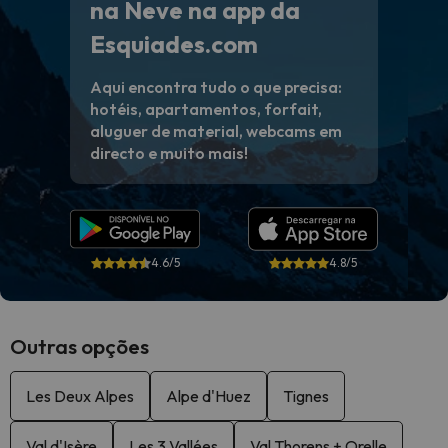
na Neve na app da
Esquiades.com
Aqui encontra tudo o que precisa:
hotéis, apartamentos, forfait,
aluguer de material, webcams em
directo e muito mais!
4.6/5
4.8/5
Outras opções
Les Deux Alpes
Alpe d'Huez
Tignes
Val d'Isère
Les 3 Vallées
Val Thorens + Orelle