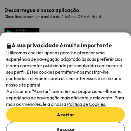
Descarregue a nossa aplicação
Classificado com uma média de 4,6/5 no iOS e Android.
A sua privacidade é muito importante
Utilizamos cookies apenas para lhe oferecer uma
experiência de navegação adaptada às suas preferências
e para apresentar publicidade personalizada com base no
seu perfil. Estes cookies permitem-nos mostrar-lhe
conteúdos relevantes para os seus interesses e otimizar o
Métodos de pagamento disponíveis
nosso site para si.
Ao clicar em "Aceitar", permitir-nos proporcionar-lhe uma
experiência de navegação mais eficiente e relevante. Para
mais pormenores, leia a nossa
Política de Cookies.
Termos e condições gerais
Aceitar
Privacidade dos dados
Política de cookies
Recusar