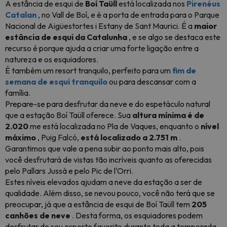
A estância de esqui de
Boí Taüll
está localizada nos
Pirenéus
C
atalan
, no Vall de Boí, e é a porta de entrada para o Parque
Nacional de Aigüestortes i Estany de Sant Maurici. É a
maior
estância de esqui da Catalunha
, e se algo se destaca este
recurso é porque ajuda a criar uma forte ligação entre a
natureza e os esquiadores.
É também um resort tranquilo, perfeito para um
fim de
semana de esqui tranquilo
ou para descansar com a
família.
Prepare-se para desfrutar da neve e do espetáculo natural
que a estação Boí Taüll oferece. Sua
altura mínima é de
2.020
me está localizada no Pla de Vaques, enquanto o
nível
máximo
, Puig Falcó,
está localizado a 2.751 m
.
Garantimos que vale a pena subir ao ponto mais alto, pois
você desfrutará de vistas tão incríveis quanto as oferecidas
pelo Pallars Jussà e pelo Pic de l'Orri.
Estes níveis elevados ajudam a neve da estação a ser de
qualidade. Além disso, se nevou pouco, você não terá que se
preocupar, já que a estância de esqui de Boí Taüll tem
205
canhões de neve
. Desta forma, os esquiadores podem
desfrutar de seu esporte favorito durante toda a temporada.