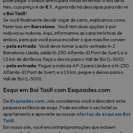
pode pegar o ônibus direto para trilhas externas: o Bus de la
Neu, cujo preço é de
€ 1
. Agora não há desculpas para não vir
a
Boí Taüll
!
Se você finalmente decidir viajar de carro, explicamos como
fazer isso em
Barcelona
. Você tem duas opções: ir por
rodovia ou rodovia. Aqui, informamos as características de
ambos, para que você possa escolher o que mais lhe convier:
- pela estrada
. Você deve tomar a auto-estrada A-2
Barcelona-Lleida, saída N-230 Alfarràs-El Pont de Suert, e a
1,5 km de distância, faça o desvio para o Vall de Boí (L-500).
- pela estrada
. Pegue a rodovia AP-2 para Lleida e a N-230
Alfarràs-El Pont de Suert, e a 1,5 km, pegue o desvio para o
Vall de Boí (L-500).
Esqui em Boí Taüll com Esquiades.com
De
Esquiades.com
, nós convidamos você a descobrir esta
pequena estância de esqui. Pode escolher o seu hotel ou
apartamento e aproveite as nossas
ofertas de esqui em Boí
Taüll
.
Em nosso site, você encontrará promoções que incluem