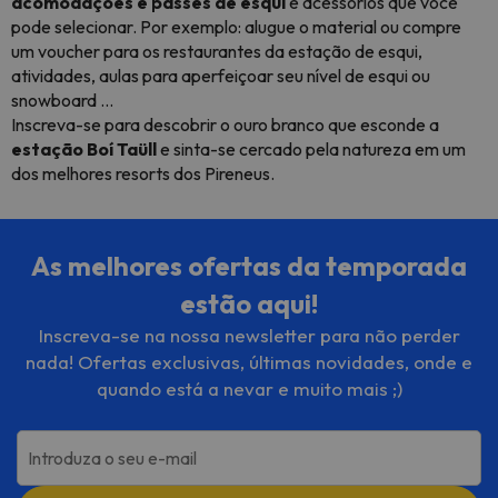
acomodações e passes de esqui
e acessórios que você
pode selecionar. Por exemplo: alugue o material ou compre
um voucher para os restaurantes da estação de esqui,
atividades, aulas para aperfeiçoar seu nível de esqui ou
snowboard ...
Inscreva-se para descobrir o ouro branco que esconde a
estação Boí Taüll
e sinta-se cercado pela natureza em um
dos melhores resorts dos Pireneus.
As melhores ofertas da temporada
estão aqui!
Inscreva-se na nossa newsletter para não perder
nada! Ofertas exclusivas, últimas novidades, onde e
quando está a nevar e muito mais ;)
Introduza o seu e-mail