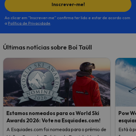
Inscrever-me!
Ao clicar em ''Inscrever-me'' confirma ter lido e estar de acordo com
a
Política de Privacidade
.
Últimas notícias sobre Boí Taüll
Estamos nomeados para os World Ski
Pow We
Awards 2026: Vote na Esquiades.com!
esquia
A Esquiades.com foi nomeada para o prémio de
Está à p