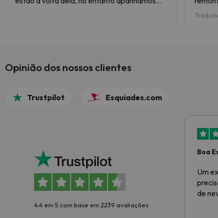
estão a volta dela, no entanto apanhámos
remont
uma semana espetacular de muita neve, e
Traduzi
excelente tempo. Pistas bem marcadas,
staff muito simpático e condições de
cafetaria excelente.
Opinião dos nossos clientes
Trustpilot
Esquiades.com
Boa E
Um ex
preci
de ne
4.4 em 5 com base em 2239 avaliações