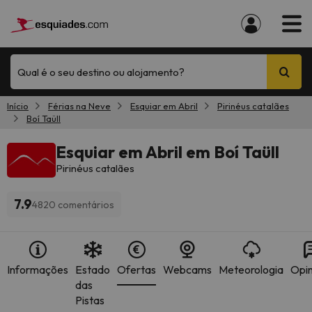
Qual é o seu destino ou alojamento?
Início
Férias na Neve
Esquiar em Abril
Pirinéus catalães
Boí Taüll
Esquiar em Abril em Boí Taüll
Pirinéus catalães
7.9
4820 comentários
Informações
Estado
Ofertas
Webcams
Meteorologia
Opin
das
Pistas