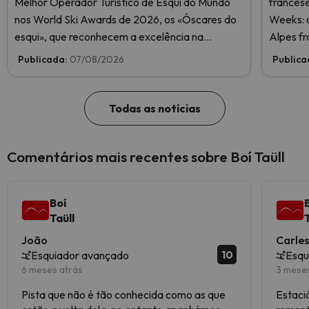
Melhor Operador Turístico de Esqui do Mundo
frances
nos World Ski Awards de 2026, os «Óscares do
Weeks: o
esqui», que reconhecem a excelência na
Alpes fr
indústria do esqui. Vote agora e ajude-nos a
Publicada:
07/08/2026
Publica
chegar ao topo!
Todas as notícias
Comentários mais recentes sobre Boí Taüll
Boí
Taüll
João
Carle
10
Esquiador avançado
Esqu
6 meses atrás
3 mese
Pista que não é tão conhecida como as que
Estació