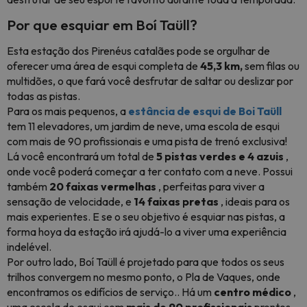
Por que esquiar em Boí Taüll?
Esta estação dos Pirenéus catalães pode se orgulhar de
oferecer uma área de esqui completa de
45,3 km,
sem filas ou
multidões, o que fará você desfrutar de saltar ou deslizar por
todas as pistas.
Para os mais pequenos, a
estância de esqui de Boi Taüll
tem 11 elevadores, um jardim de neve, uma escola de esqui
com mais de 90 profissionais e uma pista de trenó exclusiva!
Lá você encontrará um total de
5 pistas verdes e 4 azuis
,
onde você poderá começar a ter contato com a neve. Possui
também
20 faixas vermelhas
, perfeitas para viver a
sensação de velocidade, e
14 faixas pretas
, ideais para os
mais experientes. E se o seu objetivo é esquiar nas pistas, a
forma hoya da estação irá ajudá-lo a viver uma experiência
indelével.
Por outro lado, Boí Taüll é projetado para que todos os seus
trilhos convergem no mesmo ponto, o Pla de Vaques, onde
encontramos os edifícios de serviço.. Há um
centro médico
,