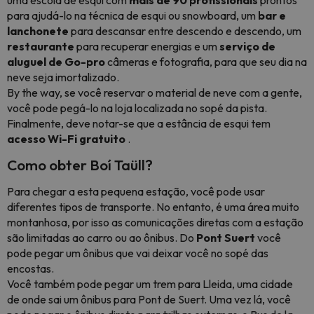
uma escola de esqui com
mais de 90 profissionais
prontos
para ajudá-lo na técnica de esqui ou snowboard, um
bar e
lanchonete
para descansar entre descendo e descendo, um
restaurante
para recuperar energias e um
serviço de
aluguel de Go-pro
câmeras e fotografia, para que seu dia na
neve seja imortalizado.
By the way, se você reservar o material de neve com a gente,
você pode pegá-lo na loja localizada no sopé da pista.
Finalmente, deve notar-se que a estância de esqui tem
acesso Wi-Fi gratuito
.
Como obter Boí Taüll?
Para chegar a esta pequena estação, você pode usar
diferentes tipos de transporte. No entanto, é uma área muito
montanhosa, por isso as comunicações diretas com a estação
são limitadas ao carro ou ao ônibus. Do
Pont Suert
você
pode pegar um ônibus que vai deixar você no sopé das
encostas.
Você também pode pegar um trem para Lleida, uma cidade
de onde sai um ônibus para Pont de Suert. Uma vez lá, você