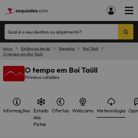
Qual é o seu destino ou alojamento?
Início
Estâncias de ski
Espanha
Boí Taüll
O tempo em Boí Taüll
O tempo em Boí Taüll
Pirinéus catalães
Informações
Estado
Ofertas
Webcams
Meteorologia
Opin
das
Pistas