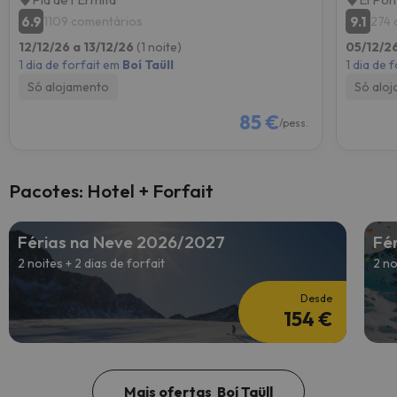
6.9
9.1
1109 comentários
274 
12/12/26 a 13/12/26
(1 noite)
05/12/2
1 dia de forfait em
Boí Taüll
1 dia de 
Só alojamento
Só alo
85 €
/pess.
Pacotes: Hotel + Forfait
Férias na Neve 2026/2027
Fé
2 noites + 2 dias de forfait
2 no
Desde
154 €
Mais ofertas Boí Taüll