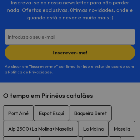
Inscreva-se na nossa newsletter para não perder
nada! Ofertas exclusivas, últimas novidades, onde e
quando está a nevar e muito mais ;)
Introduza o seu e-mail
Inscrever-me!
Ao clicar em ''Inscrever-me'' confirma ter lido e estar de acordo com
a
Política de Privacidade
.
O tempo em Pirinéus catalães
Port Ainé
Espot Esquí
Baqueira Beret
Alp 2500 (La Molina+Masella)
La Molina
Masella