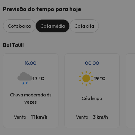
Previsão do tempo para hoje
Cota baixa
Cota média
Cota alta
Boí Taüll
18:00
00:00
17 ºC
19 ºC
Chuva moderada às
Céu limpo
vezes
Vento
11 km/h
Vento
3 km/h