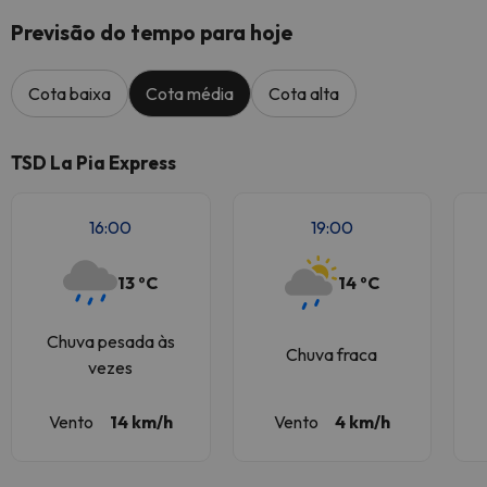
Previsão do tempo para hoje
Cota baixa
Cota média
Cota alta
TSD La Pia Express
16:00
19:00
13 ºC
14 ºC
Chuva pesada às
Chuva fraca
vezes
Vento
14 km/h
Vento
4 km/h