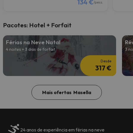
134 €
/pess.
Pacotes: Hotel + Forfait
Férias na Neve Natal
Rév
4 noites + 3 dias de forfait
3 no
Desde
317 €
Mais ofertas Masella
24 anos de experiência em férias na neve