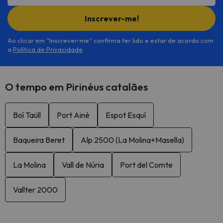
Inscrever-me!
Ao clicar em ''Inscrever-me'' confirma ter lido e estar de acordo com
a
Política de Privacidade
.
O tempo em Pirinéus catalães
Boí Taüll
Port Ainé
Espot Esquí
Baqueira Beret
Alp 2500 (La Molina+Masella)
La Molina
Vall de Núria
Port del Comte
Vallter 2000