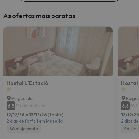
As ofertas mais baratas
Hostal L´Estació
Hostal
Puigcerda
Puigc
6.5
8.8
71 comentários
209 
12/12/26 a 13/12/26
(1 noite)
12/12/26
2 dias de forfait em
Masella
2 dias de
Só alojamento
Só alo