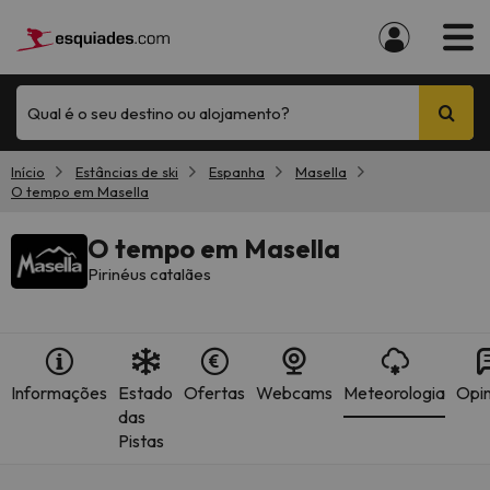
Qual é o seu destino ou alojamento?
Início
Estâncias de ski
Espanha
Masella
O tempo em Masella
O tempo em Masella
Pirinéus catalães
Informações
Estado
Ofertas
Webcams
Meteorologia
Opin
das
Pistas