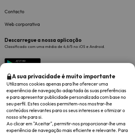
Contacto
Web corporativa
Descarregue a nossa aplicação
Classificado com uma média de 4,6/5 no iOS e Android.
A sua privacidade é muito importante
Utilizamos cookies apenas para lhe oferecer uma
experiência de navegação adaptada às suas preferências
e para apresentar publicidade personalizada com base no
seu perfil. Estes cookies permitem-nos mostrar-lhe
conteúdos relevantes para os seus interesses e otimizar o
Métodos de pagamento disponíveis
nosso site para si.
Ao clicar em "Aceitar", permitir-nos proporcionar-lhe uma
experiência de navegação mais eficiente e relevante. Para