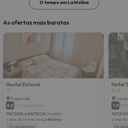
O tempo em La Molina
As ofertas mais baratas
Hostal Estació
Hotel 
Puigcerda
Campe
8.8
7.8
209 comentários
1249
05/12/26 a 06/12/26
(1 noite)
12/12/26
2 dias de forfait em
La Molina
2 dias de
Só alojamento
Só alo