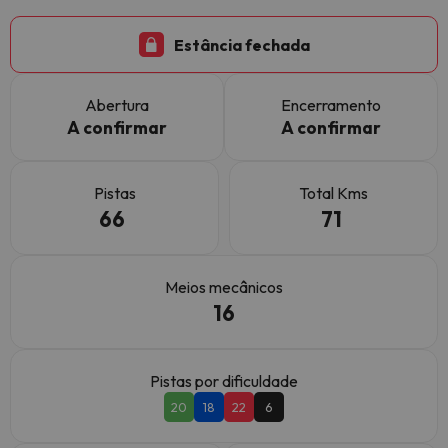
Estância fechada
Abertura
Encerramento
A confirmar
A confirmar
Pistas
Total Kms
66
71
Meios mecânicos
16
Pistas por dificuldade
20
18
22
6