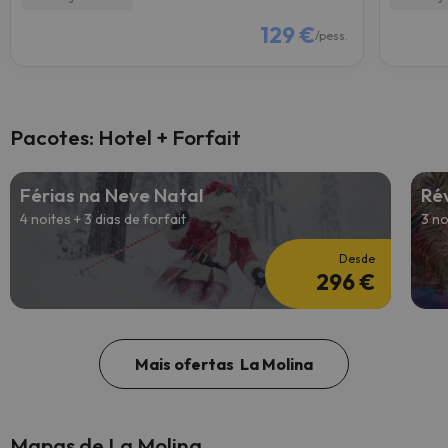
129 €
/pess.
Pacotes: Hotel + Forfait
Férias na Neve Natal
Rév
4 noites + 3 dias de forfait
3 no
Desde
296 €
Mais ofertas La Molina
Mapas de La Molina