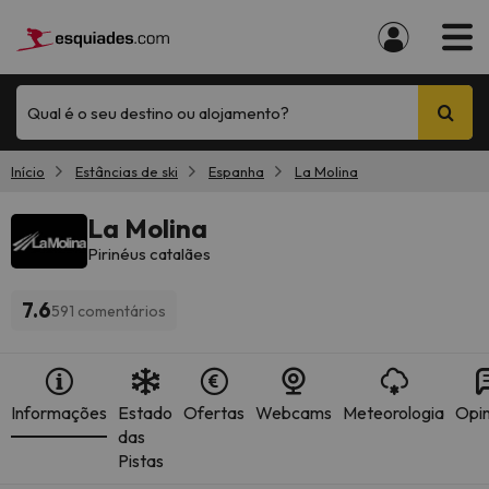
Qual é o seu destino ou alojamento?
Início
Estâncias de ski
Espanha
La Molina
La Molina
Pirinéus catalães
7.6
591 comentários
Informações
Estado
Ofertas
Webcams
Meteorologia
Opin
das
Pistas