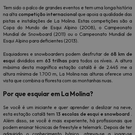
Tem sido o palco de grandes eventos e tem uma longa história
na alta
competição internacional
que apoia a qualidade das
pistas e instalações de La Molina. Estas competições são a
Copa do Mundo de Esqui Alpino (2008), o Campeonato
Mundial de Snowboard (2011) ou o Campeonato Mundial de
Esqui Alpino para deficientes (2013).
Esquiadores e snowboarders podem desfrutar de
68 km de
esqui
divididos em
63 trilhas
para todos os níveis. A altura
máxima desta magnífica estação catalã é de 2.445 me a
altura mínima de 1.700 m, La Molina nas alturas oferece uma
vista que combina a floresta com as montanhas nuas.
Por que esquiar em La Molina?
Se você é um iniciante e quer aprender a deslizar na neve,
esta estação catalã tem
13 escolas de esqui e snowboard
.
Além disso, se você é mais experiente, há profissionais que
podem ensinar técnicas de freestyle e telemark. Depois de ter
adquirido o conhecimento básico, atreva-se a jogar-se