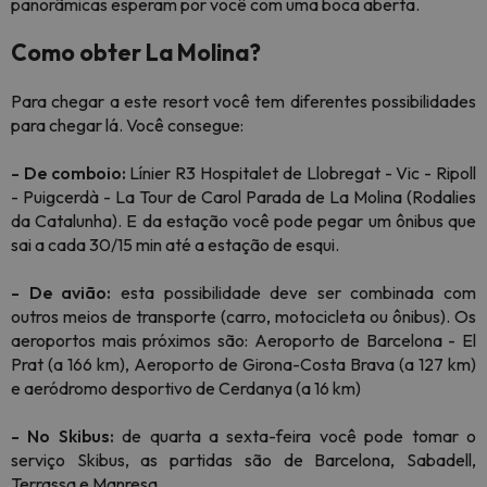
panorâmicas esperam por você com uma boca aberta.
Como obter La Molina?
Para chegar a este resort você tem diferentes possibilidades
para chegar lá. Você consegue:
- De comboio:
Línier R3 Hospitalet de Llobregat - Vic - Ripoll
- Puigcerdà - La Tour de Carol Parada de La Molina (Rodalies
da Catalunha). E da estação você pode pegar um ônibus que
sai a cada 30/15 min até a estação de esqui.
- De avião:
esta possibilidade deve ser combinada com
outros meios de transporte (carro, motocicleta ou ônibus). Os
aeroportos mais próximos são: Aeroporto de Barcelona - El
Prat (a 166 km), Aeroporto de Girona-Costa Brava (a 127 km)
e aeródromo desportivo de Cerdanya (a 16 km)
- No Skibus:
de quarta a sexta-feira você pode tomar o
serviço Skibus, as partidas são de Barcelona, ​​Sabadell,
Terrassa e Manresa.