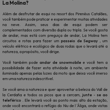
La Molina?
Além de desfrutar de esqui no resort dos Pirenéus Catalães,
você também pode praticar e experimentar muitas atividades
na neve. Assim, seus dias de esqui podem ser
complementados com diversão dupla ou tripla. Se você gosta
de andar, mas está com preguiça de andar, La Molina tem
circuitos e rotas para fazer um
passeio de Segway
, um
veículo elétrico e ecológico de duas rodas que o levará até a
natureza, a propósito, você dirige.
Você também pode
andar de snowmobile
e você tem a
possibilidade de fazer esta atividade à noite, um ambiente
iluminado apenas pelas luzes da moto que deixa você imerso
em uma natureza indescritível.
Se você ama a natureza e quer aproveitar a beleza do Vall de
la Cerdaña e todos os picos que a cercam,
junte
-
se ao
teleférico
. Ele levará você ao ponto mais alto da estação,
onde você encontrará o refúgio do Niu de l 'Àliga, onde vistas