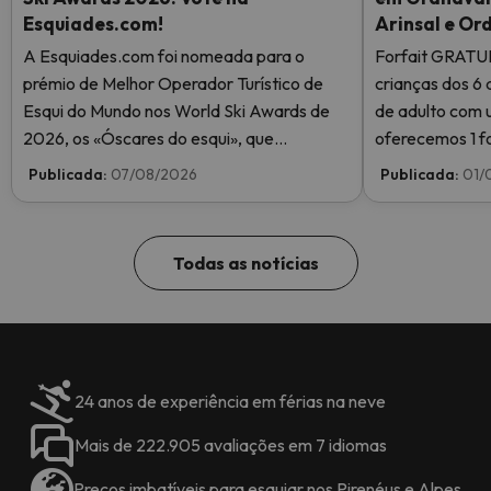
Esquiades.com!
Arinsal e Or
A Esquiades.com foi nomeada para o
Forfait GRATU
prémio de Melhor Operador Turístico de
crianças dos 6 
Esqui do Mundo nos World Ski Awards de
de adulto com 
2026, os «Óscares do esqui», que
oferecemos 1 fo
reconhecem a excelência na indústria do
Publicada:
07/08/2026
Publicada:
01/
esqui. Vote agora e ajude-nos a chegar ao
topo!
Todas as notícias
24 anos de experiência em férias na neve
Mais de 222.905 avaliações em 7 idiomas
Preços imbatíveis para esquiar nos Pirenéus e Alpes