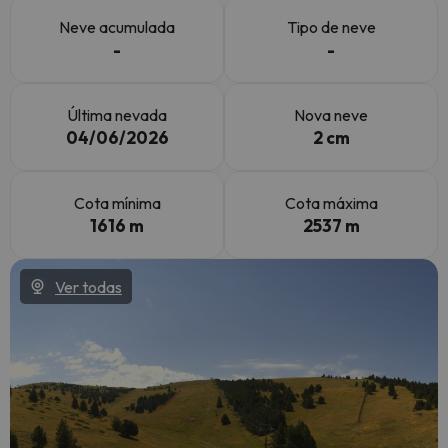
Neve acumulada
Tipo de neve
-
-
Última nevada
Nova neve
04/06/2026
2 cm
Cota mínima
Cota máxima
1616 m
2537 m
Ver todas