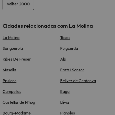
Vallter 2000
Cidades relacionadas com La Molina
La Molina
Toses
Soriguerola
Puigcerda
Ribes De Freser
Alp
Masella
Prats i Sansor
Prullans
Bellver de Cerdanya
Campelles
Baga
Castellar de N'hug
Llívia
Bourg-Madame
Planoles