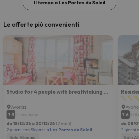
Il tempo a Les Portes du Soleil
Le offerte più convenienti
Studio for 4 people with breathtaking view
Avoriaz
Avoria
7.3
7.6
5 recensioni
578 
da 18/12/26 a 20/12/26
(2 notti)
da 08/0
2 giorni con Skipass a
Les Portes du Soleil
2 giorni 
Solo Alloggio
Solo Al