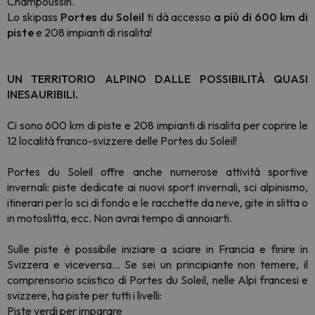
Champoussin.
Lo skipass
Portes du Soleil
ti dà accesso
a più di 600 km di
piste
e 208 impianti di risalita!
UN TERRITORIO ALPINO DALLE POSSIBILITÀ QUASI
INESAURIBILI.
Ci sono 600 km di piste e 208 impianti di risalita per coprire le
12 località franco-svizzere delle Portes du Soleil!
Portes du Soleil offre anche numerose attività sportive
invernali: piste dedicate ai nuovi sport invernali, sci alpinismo,
itinerari per lo sci di fondo e le racchette da neve, gite in slitta o
in motoslitta, ecc. Non avrai tempo di annoiarti.
Sulle piste è possibile iniziare a sciare in Francia e finire in
Svizzera e viceversa... Se sei un principiante non temere, il
comprensorio sciistico di Portes du Soleil, nelle Alpi francesi e
svizzere, ha piste per tutti i livelli:
Piste verdi per imparare