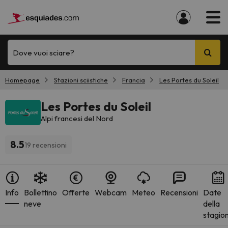
Dove vuoi sciare?
Homepage
Stazioni sciistiche
Francia
Les Portes du Soleil
Les Portes du Soleil
Alpi francesi del Nord
8.5
19 recensioni
Info
Bollettino
Offerte
Webcam
Meteo
Recensioni
Date
neve
della
stagio