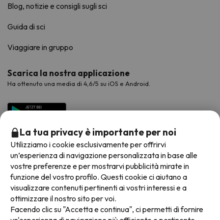
Blog, notizie e consigli sugli sci
Guida di sci
Viaggiare in gruppo
Scarica la nostra applicazione
Ha ottenuto una media di 4,6/5 su iOS e Android.
La tua privacy è importante per noi
Utilizziamo i cookie esclusivamente per offrirvi
un’esperienza di navigazione personalizzata in base alle
vostre preferenze e per mostrarvi pubblicità mirate in
funzione del vostro profilo. Questi cookie ci aiutano a
visualizzare contenuti pertinenti ai vostri interessi e a
Metodi di pagamento disponibili
ottimizzare il nostro sito per voi.
Facendo clic su "Accetta e continua", ci permetti di fornire