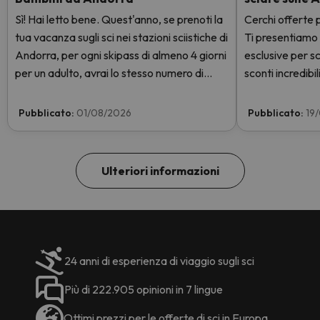
Sì! Hai letto bene. Quest'anno, se prenoti la
Cerchi offerte p
tua vacanza sugli sci nei stazioni sciistiche di
Ti presentiamo
Andorra, per ogni skipass di almeno 4 giorni
esclusive per sc
per un adulto, avrai lo stesso numero di
sconti incredibili
giorni con skipass per 1 bambino totalmente
GRATIS. Entra e scoprilo qui.
Pubblicato:
01/08/2026
Pubblicato:
19
Ulteriori informazioni
24 anni di esperienza di viaggio sugli sci
Più di 222.905 opinioni in 7 lingue
Ottimi prezzi per le offerte di sci in Europa