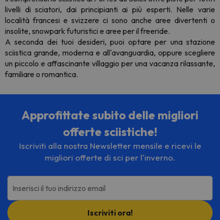
livelli di sciatori, dai principianti ai più esperti. Nelle varie
località francesi e svizzere ci sono anche aree divertenti o
insolite, snowpark futuristici e aree per il freeride.
A seconda dei tuoi desideri, puoi optare per una stazione
sciistica grande, moderna e all'avanguardia, oppure scegliere
un piccolo e affascinante villaggio per una vacanza rilassante,
familiare o romantica.
Approfittate subito delle migliori
offerte sciistiche!
Iscriviti alla nostra Newsletter mensile e ricevi le
migliori offerte di sci per l'inverno.
Inserisci il tuo indirizzo email
Iscriviti ora!