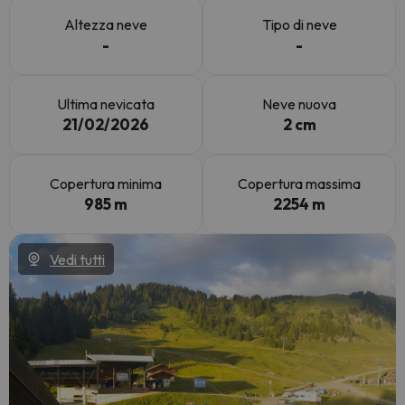
Altezza neve
Tipo di neve
-
-
Ultima nevicata
Neve nuova
21/02/2026
2 cm
Copertura minima
Copertura massima
985 m
2254 m
Vedi tutti