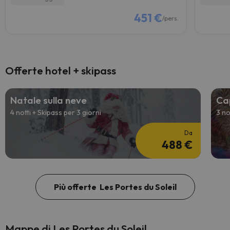
451 €
/pers.
Offerte hotel + skipass
Natale sulla neve
Ca
4 notti + Skipass per 3 giorni
3 no
Da
488 €
Più offerte Les Portes du Soleil
Mappe di Les Portes du Soleil