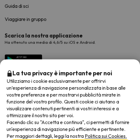
Guida di sci
Viaggiare in gruppo
Scarica la nostra applicazione
Ha ottenuto una media di 4,6/5 su iOS e Android.
La tua privacy è importante per noi
Utilizziamo i cookie esclusivamente per offrirvi
un’esperienza di navigazione personalizzata in base alle
vostre preferenze e per mostrarvi pubblicità mirate in
funzione del vostro profilo. Questi cookie ci aiutano a
visualizzare contenuti pertinenti ai vostri interessi e a
Metodi di pagamento disponibili
ottimizzare il nostro sito per voi.
Facendo clic su "Accetta e continua", ci permetti di fornire
un'esperienza di navigazione più efficiente e pertinente.
Per maggiori dettagli, leggi la nostra
Politica sui Cookies.