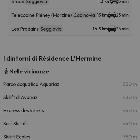
Stade
Seggiovia
1.3 km
5 min
Telecabine Pléney (Morzine)
Cabinovia
15 km
25 min
Les Prodains
Seggiovia
16.3 km
26 min
I dintorni di Résidence L'Hermine
Nelle vicinanze
Parco acquatico Aquariaz
330 m
Skilift di Avoriaz
430 m
Express des Intrets
440 m
Surf Ski Lift
440 m
Skilift Ecoles
750 m