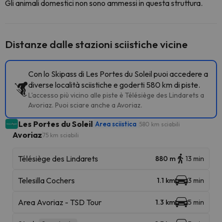
Gli animali domestici non sono ammessi in questa struttura.
Distanze dalle stazioni sciistiche vicine
Con lo Skipass di Les Portes du Soleil puoi accedere a
diverse località sciistiche e goderti 580 km di piste.
L'accesso più vicino alle piste è Télésiège des Lindarets a
Avoriaz. Puoi sciare anche a Avoriaz.
Les Portes du Soleil
Area sciistica
580 km sciabili
Avoriaz
75 km sciabili
Télésiège des Lindarets
880 m
13 min
Telesilla Cochers
1.1 km
3 min
Area Avoriaz - TSD Tour
1.3 km
5 min