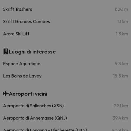
Skilift Trashers
820 m
Skilift Grandes Combes
1.1 km
Arare Ski Lift
1.3 km
Luoghi di interesse
Espace Aquatique
5.8 km
Les Bains de Lavey
18.5 km
Aeroporti vicini
Aeroporto di Sallanches (XSN)
29.1 km
Aeroporto di Annemasse (QNJ)
39.4 km
Aeroporto di Losanna - Blecherette (QLS)
40.9 km