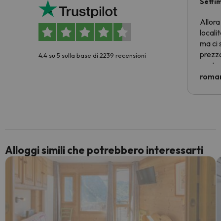
Setti
Allora
locali
ma ci 
prezzo
4.4 su 5 sulla base di 2239 recensioni
nostra 
econom
roman
costre
voluto
per 6 g
paghi 
Alloggi simili che potrebbero interessarti