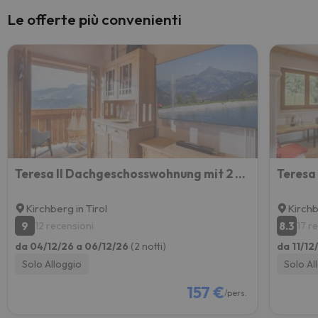
Le offerte più convenienti
Teresa II Dachgeschosswohnung mit 2 Schlafzimmern
Kirchberg in Tirol
Kirchb
9
8.3
12 recensioni
17 r
da 04/12/26 a 06/12/26
(2 notti)
da 11/12
Solo Alloggio
Solo Al
157 €
/pers.