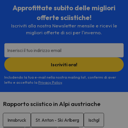
Approfittate subito delle migliori
offerte sciistiche!
Iscriviti alla nostra Newsletter mensile e ricevi le
migliori offerte di sci per l'inverno.
Inserisci il tuo indirizzo email
Iscriviti ora!
Includendo la tua e-mail nella nostra mailing list, confermi di aver
letto e accettato la
Privacy Policy
.
Rapporto sciistico in Alpi austriache
Innsbruck
St. Anton - Ski Arlberg
Ischgl