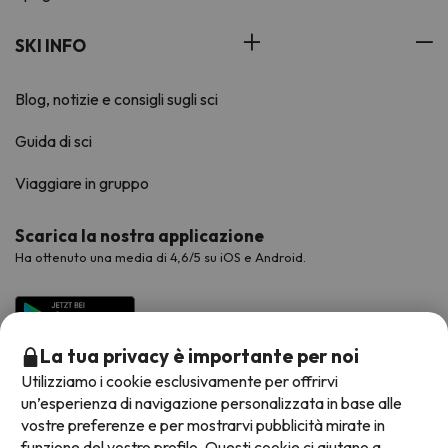
SKI INFO
Blog, notizie e consigli sugli sci
Guida di sci
Viaggiare in gruppo
Scarica la nostra applicazione
Ha ottenuto una media di 4,6/5 su iOS e Android.
La tua privacy è importante per noi
Utilizziamo i cookie esclusivamente per offrirvi
un’esperienza di navigazione personalizzata in base alle
vostre preferenze e per mostrarvi pubblicità mirate in
funzione del vostro profilo. Questi cookie ci aiutano a