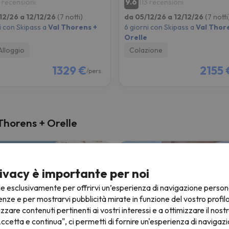
9.6
1 recensioni
113 recensioni
12/26 a 12/12/26
(7 notti)
da 05/12/26 a 12/12/26
(7 notti
i con Skipass a
Val Thorens +
6 giorni con Skipass a
Val Thor
Orelle
Alloggio
Colazione
1329 €
2155 
/pers.
 Thorens + Orelle
ivacy è importante per noi
ie esclusivamente per offrirvi un’esperienza di navigazione person
enze e per mostrarvi pubblicità mirate in funzione del vostro profil
izzare contenuti pertinenti ai vostri interessi e a ottimizzare il nostr
ccetta e continua", ci permetti di fornire un'esperienza di navigazi