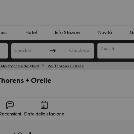
pass
Hotel
Info Stazioni
Novità
G
2 adulti
Check-in
Check-out
Alpi francesi del Nord
Val Thorens + Orelle
a
horens + Orelle
Recensioni
Date della stagione
ispondente alla sua ricerca. Provare a modificare la destinazione.