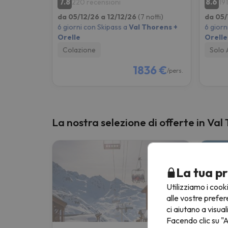
7.8
8.6
220 recensioni
19
da 05/12/26 a 12/12/26
(7 notti)
da 05/
6 giorni con Skipass a
Val Thorens +
6 giorn
Orelle
Orelle
Colazione
Solo 
1836 €
/pers.
La nostra selezione di offerte in Val
La tua pr
Utilizziamo i cook
alle vostre prefer
ci aiutano a visual
Facendo clic su "A