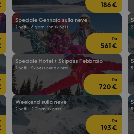
€
186 €
Speciale Gennaio sulla neve
S
7 notti + 6 giorni con skipass
2
a
Da
€
561 €
Speciale Hotel + Skipass Febbraio
S
7 notti + Skipass per 6 giorni
5
a
Da
€
720 €
Weekend sulla neve
S
2 notti + 2 Giorni skipass
5
a
Da
€
193 €