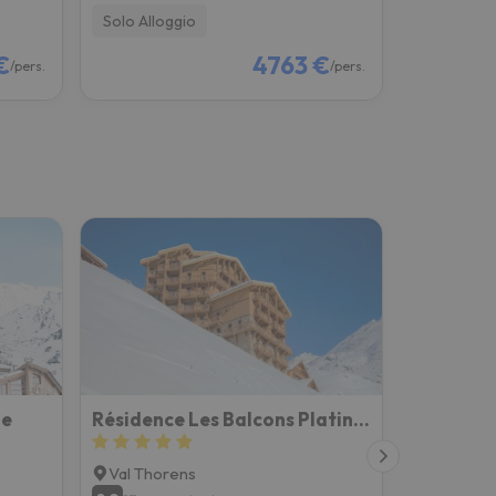
Solo Alloggio
€
4763 €
/pers.
/pers.
ge
Résidence Les Balcons Platinium Val Thorens
Val Thorens