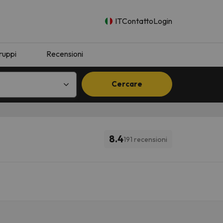
IT
Contatto
Login
ruppi
Recensioni
Cercare
8.4
191 recensioni