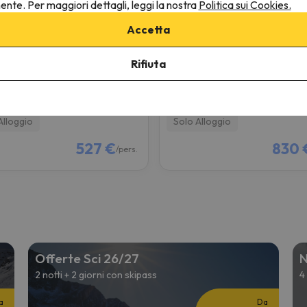
nente. Per maggiori dettagli, leggi la nostra
Politica sui Cookies.
Le Cheval Blanc - Village Montana
Accetta
Thorens
Val Thorens
8
2 recensioni
331 recensioni
Rifiuta
12/26 a 19/12/26
(7 notti)
da 05/12/26 a 12/12/26
(7 notti
i con Skipass a
Val Thorens +
6 giorni con Skipass a
Val Thor
Orelle
Alloggio
Solo Alloggio
527 €
830 
/pers.
Offerte Sci 26/27
N
2 notti + 2 giorni con skipass
4
a
Da