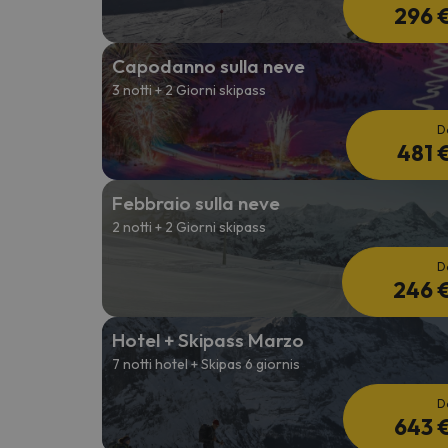
296 
Capodanno sulla neve
3 notti + 2 Giorni skipass
D
481 
Febbraio sulla neve
2 notti + 2 Giorni skipass
D
246 
Hotel + Skipass Marzo
7 notti hotel + Skipas 6 giornis
D
643 