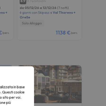
8.9
13 recensioni
)
da 05/12/26 a 12/12/26
(7 notti)
ens +
6 giorni con Skipass a
Val Thorens +
Orelle
Solo Alloggio
€
1138 €
/pers.
/pers.
alizzata in base
o. Questi cookie
o sito per voi.
one più