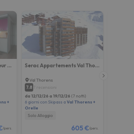
Appartement cosy au coeur de Val Thorens - 4 pers., 2 pièces, skis aux pieds, confort garanti - FR-1
Serac Appartements Val Thorens Immobilier
Val Thorens
Val Thor
7.8
4.1
7 recensioni
7 recen
da 12/12/26 a 19/12/26
(7 notti)
da 05/12/2
ens +
6 giorni con Skipass a
Val Thorens +
6 giorni co
Orelle
Orelle
Solo Alloggio
Solo Allog
€
605 €
/pers.
/pers.