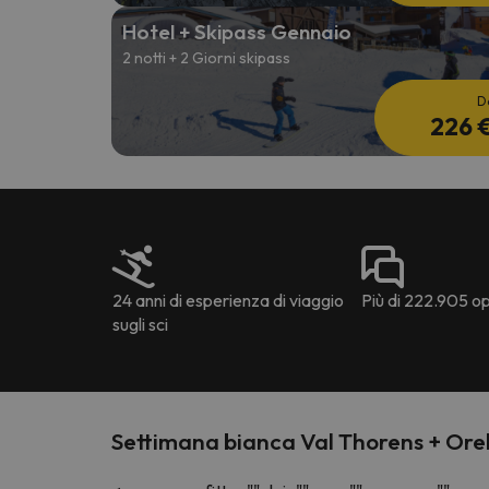
Hotel + Skipass Gennaio
2 notti + 2 Giorni skipass
D
226 
24 anni di esperienza di viaggio
Più di 222.905 opi
sugli sci
Settimana bianca Val Thorens + Orel