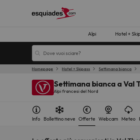
Alpi
Hotel + Ski
Homepage
Hotel + Skipass
Settimana bianca
Hotel + skipass
Hotel di montagn
Settimana bianca a Val T
Alpi francesi del Nord
Info
Bollettino neve
Offerte
Webcam
Meteo
Ops, non abbiamo trovato alcun risultato corr