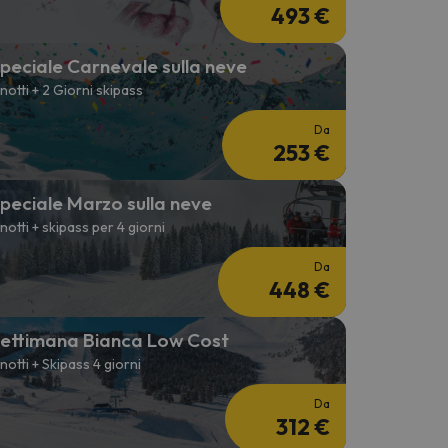
493 €
peciale Carnevale sulla neve
 notti + 2 Giorni skipass
Da
253 €
peciale Marzo sulla neve
 notti + skipass per 4 giorni
Da
448 €
ettimana Bianca Low Cost
 notti + Skipass 4 giorni
Da
312 €