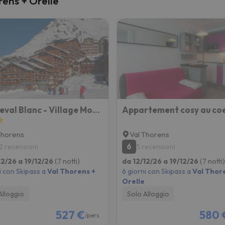
rens + Orelle
la strada. Non appena troverà la bussola, tornerà.
Le Cheval Blanc - Village Montana
Thorens
Val Thorens
6
2 recensioni
5 recensioni
12/26 a 19/12/26
(7 notti)
da 12/12/26 a 19/12/26
(7 notti)
i con Skipass a
Val Thorens +
6 giorni con Skipass a
Val Thor
Orelle
Alloggio
Solo Alloggio
527 €
580 
/pers.