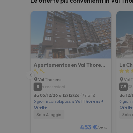
Le offerte più convenienti in Val Tho
Sembra che il nostro ricercatore abbia perso 
Apartamentos en Val Thorens Alpine Imm
Val Thorens
Val 
8
7.9
4 recensioni
38
da 05/12/26 a 12/12/26
(7 notti)
da 12/
6 giorni con Skipass a
Val Thorens +
6 giorn
Orelle
Orelle
Solo Alloggio
Solo 
453 €
/pers.