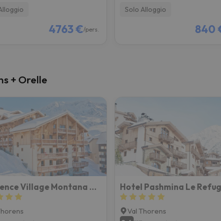
Alloggio
Solo Alloggio
4763 €
840 
/pers.
ens + Orelle
Résidence Village Montana Plein Sud
Hotel Pashmina Le Refu
Thorens
Val Thorens