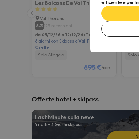
efficiente e perti
Les Balcons De Val Thorens
Val Thorens
Val 
8.3
7.9
173 recensioni
38
da 05/12/26 a 12/12/26
(7 notti)
da 12/
6 giorni con Skipass a
Val Thorens +
6 giorn
Orelle
Orelle
Solo Alloggio
Solo 
695 €
/pers.
Offerte hotel + skipass
Last Minute sulla neve
4 notti + 3 Giorni skipass
D