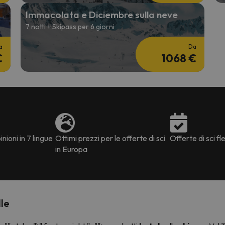
Immacolata e Diciembre sulla neve
7 notti + Skipass per 6 giorni
a
Da
€
1068 €
nioni in 7 lingue
Ottimi prezzi per le offerte di sci
Offerte di sci fle
in Europa
le