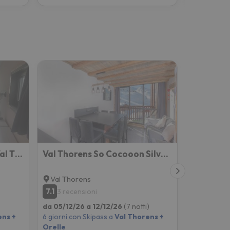
Olympic Appartements Val Thorens Immobilier
Val Thorens So Cocooon Silveralp 329
Val Thorens
7.1
3 recensioni
da 05/12/26 a 12/12/26
(7 notti)
ens +
6 giorni con Skipass a
Val Thorens +
Orelle