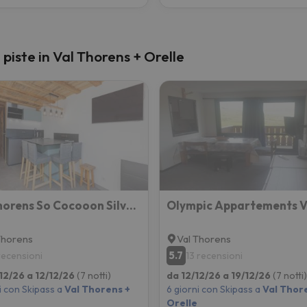
 piste in Val Thorens + Orelle
Val Thorens So Cocooon Silveralp 330
Thorens
Val Thorens
5.7
 recensioni
13 recensioni
12/26 a 12/12/26
(7 notti)
da 12/12/26 a 19/12/26
(7 notti)
i con Skipass a
Val Thorens +
6 giorni con Skipass a
Val Thor
Orelle