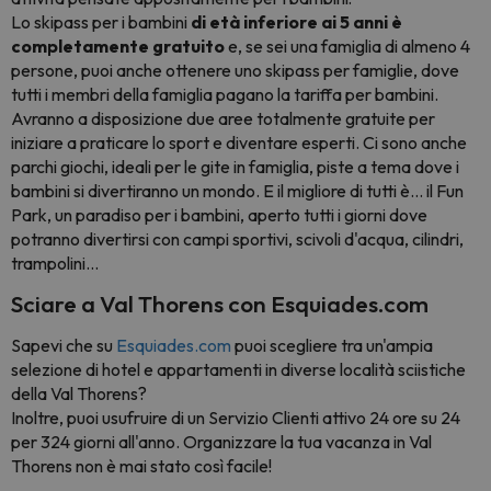
Lo skipass per i bambini
di età inferiore ai 5 anni è
completamente gratuito
e, se sei una famiglia di almeno 4
persone, puoi anche ottenere uno skipass per famiglie, dove
tutti i membri della famiglia pagano la tariffa per bambini.
Avranno a disposizione due aree totalmente gratuite per
iniziare a praticare lo sport e diventare esperti. Ci sono anche
parchi giochi, ideali per le gite in famiglia, piste a tema dove i
bambini si divertiranno un mondo. E il migliore di tutti è... il Fun
Park, un paradiso per i bambini, aperto tutti i giorni dove
potranno divertirsi con campi sportivi, scivoli d'acqua, cilindri,
trampolini...
Sciare a Val Thorens con Esquiades.com
Sapevi che su
Esquiades.com
puoi scegliere tra un'ampia
selezione di hotel e appartamenti in diverse località sciistiche
della Val Thorens?
Inoltre, puoi usufruire di un Servizio Clienti attivo 24 ore su 24
per 324 giorni all'anno. Organizzare la tua vacanza in Val
Thorens non è mai stato così facile!