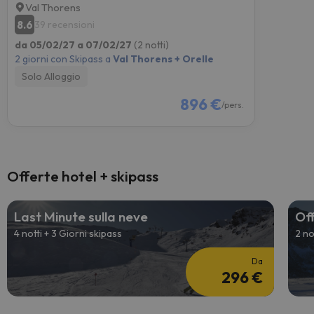
Val Thorens
8.6
39 recensioni
da 05/02/27 a 07/02/27
(2 notti)
2 giorni con Skipass a
Val Thorens + Orelle
Solo Alloggio
896 €
/pers.
Offerte hotel + skipass
Last Minute sulla neve
Off
4 notti + 3 Giorni skipass
2 no
Da
296 €