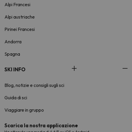
Alpi Francesi
Alpi austriache
Pirinei Francesi
Andorra
Spagna
SKI INFO
Blog, notizie e consigli sugli sci
Guida di sci
Viaggiare in gruppo
Scarica la nostra applicazione
Ha ottenuto una media di 4,6/5 su iOS e Android.