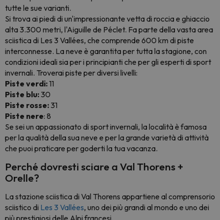
tutte le sue varianti.
Si trova ai piedi di un'impressionante vetta di roccia e ghiaccio
alta 3.300 metri, l'Aiguille de Péclet. Fa parte della vasta area
sciistica di Les 3 Vallées, che comprende 600 km di piste
interconnesse. La neve è garantita per tutta la stagione, con
condizioni ideali sia per i principianti che per gli esperti di sport
invernali. Troverai piste per diversi livelli:
Piste verdi:
11
Piste blu:
30
Piste rosse:
31
Piste nere
: 8
Se sei un appassionato di sport invernali, la località è famosa
per la qualità della sua neve e per la grande varietà di attività
che puoi praticare per goderti la tua vacanza.
Perché dovresti sciare a Val Thorens +
Orelle?
La stazione sciistica di Val Thorens appartiene al comprensorio
sciistico di
Les 3 Vallées
, uno dei più grandi al mondo e uno dei
più prestigiosi delle Alpi francesi.