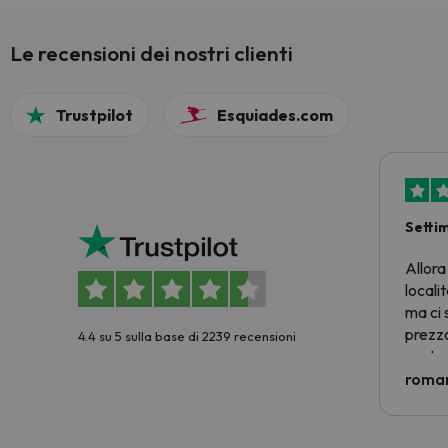
Le recensioni dei nostri clienti
Trustpilot
Esquiades.com
Setti
Allora
locali
ma ci 
prezzo
4.4 su 5 sulla base di 2239 recensioni
nostra 
econom
roman
costre
voluto
per 6 g