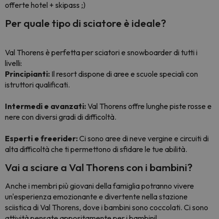
offerte hotel + skipass ;)
Per quale tipo di sciatore è ideale?
Val Thorens è perfetta per sciatori e snowboarder di tutti i
livelli:
Principianti:
Il resort dispone di aree e scuole speciali con
istruttori qualificati.
Intermedi e avanzati:
Val Thorens offre lunghe piste rosse e
nere con diversi gradi di difficoltà.
Esperti e freerider:
Ci sono aree di neve vergine e circuiti di
alta difficoltà che ti permettono di sfidare le tue abilità.
Vai a sciare a Val Thorens con i bambini?
Anche i membri più giovani della famiglia potranno vivere
un'esperienza emozionante e divertente nella stazione
sciistica di Val Thorens, dove i bambini sono coccolati. Ci sono
attività pensate appositamente per i bambini!