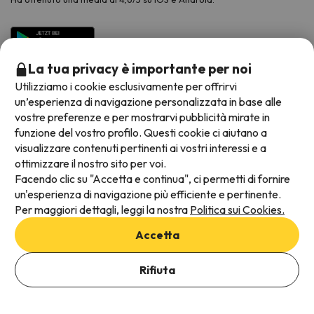
La tua privacy è importante per noi
Utilizziamo i cookie esclusivamente per offrirvi
un’esperienza di navigazione personalizzata in base alle
vostre preferenze e per mostrarvi pubblicità mirate in
funzione del vostro profilo. Questi cookie ci aiutano a
visualizzare contenuti pertinenti ai vostri interessi e a
Metodi di pagamento disponibili
ottimizzare il nostro sito per voi.
Facendo clic su "Accetta e continua", ci permetti di fornire
un'esperienza di navigazione più efficiente e pertinente.
Per maggiori dettagli, leggi la nostra
Politica sui Cookies.
Termini e condizioni generali
Accetta
Protezione dei dati
Informativa sui cookie
Rifiuta
Viajes para ti S.L.U. Copyright © Esquiades.com 2002-2026