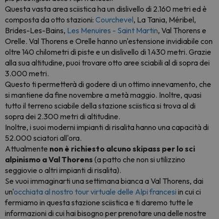
Questa vasta area sciistica ha un dislivello di 2.160 metri ed è
composta da otto stazioni:
Courchevel
, La Tania, Méribel,
Brides-Les-Bains,
Les Menuires - Saint Martin
, Val Thorens e
Orelle. Val Thorens e Orelle hanno un'estensione invidiabile con
oltre 140 chilometri di piste e un dislivello di 1.430 metri. Grazie
alla sua altitudine, puoi trovare otto aree sciabili al di sopra dei
3.000 metri.
Questo ti permetterà di godere di un ottimo innevamento, che
si mantiene da fine novembre a metà maggio. Inoltre, quasi
tutto il terreno sciabile della stazione sciistica si trova al di
sopra dei 2.300 metri di altitudine.
Inoltre, i suoi moderni impianti di risalita hanno una capacità di
52.000 sciatori all'ora.
Attualmente
non è richiesto alcuno skipass per lo sci
alpinismo a Val Thorens
(a patto che non si utilizzino
seggiovie o altri impianti di risalita).
Se vuoi immaginarti una settimana bianca a Val Thorens, dai
un'
occhiata al nostro tour virtuale delle Alpi francesi
in cui ci
fermiamo in questa stazione sciistica e ti daremo tutte le
informazioni di cui hai bisogno per prenotare una delle nostre