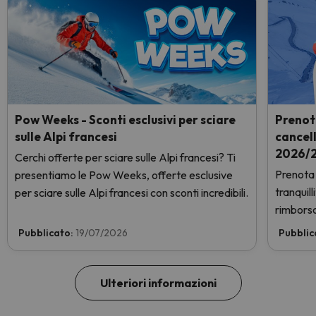
Pow Weeks - Sconti esclusivi per sciare
Prenot
sulle Alpi francesi
cancel
2026/2
Cerchi offerte per sciare sulle Alpi francesi? Ti
Prenota 
presentiamo le Pow Weeks, offerte esclusive
tranquil
per sciare sulle Alpi francesi con sconti incredibili.
rimborso
Pubblicato:
19/07/2026
Pubblic
Ulteriori informazioni