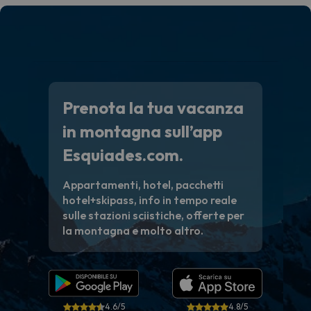
paghi 
Prenota la tua vacanza
in montagna sull’app
Esquiades.com.
Appartamenti, hotel, pacchetti
hotel+skipass, info in tempo reale
sulle stazioni sciistiche, offerte per
la montagna e molto altro.
4.6/5
4.8/5