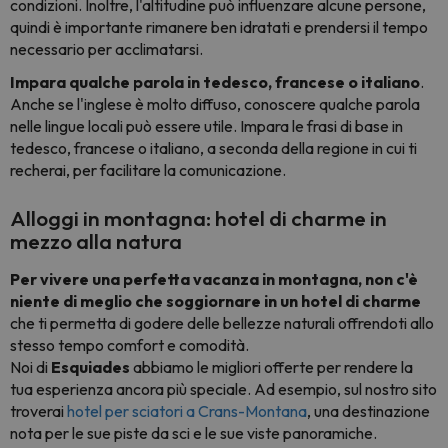
condizioni. Inoltre, l'altitudine può influenzare alcune persone,
quindi è importante rimanere ben idratati e prendersi il tempo
necessario per acclimatarsi.
Impara qualche parola in tedesco, francese o italiano
.
Anche se l'inglese è molto diffuso, conoscere qualche parola
nelle lingue locali può essere utile. Impara le frasi di base in
tedesco, francese o italiano, a seconda della regione in cui ti
recherai, per facilitare la comunicazione.
Alloggi in montagna: hotel di charme in
mezzo alla natura
Per vivere una perfetta vacanza in montagna, non c'è
niente di meglio che soggiornare in un hotel di charme
che ti permetta di godere delle bellezze naturali offrendoti allo
stesso tempo comfort e comodità.
Noi di
Esquiades
abbiamo le migliori offerte per rendere la
tua esperienza ancora più speciale. Ad esempio, sul nostro sito
troverai
hotel per sciatori a Crans-Montana
, una destinazione
nota per le sue piste da sci e le sue viste panoramiche.