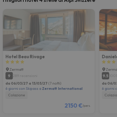
Hotel Beau Rivage
Daniel
Zermatt
Zerma
9
9.5
289 recensioni
1001
da 06/03/27 a 13/03/27
(7 notti)
da 06/0
6 giorni con Skipass a
Zermatt International
6 giorni 
Colazione
Colazi
2150 €
/pers.