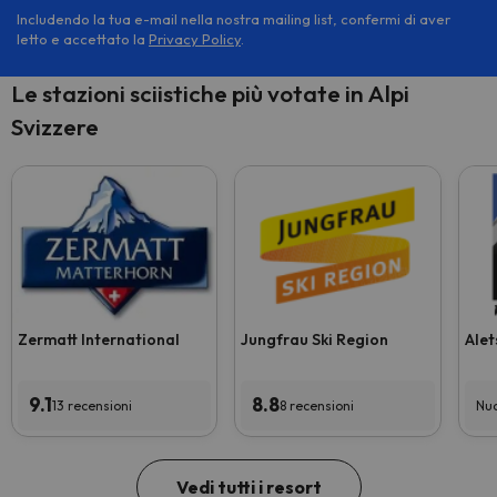
Includendo la tua e-mail nella nostra mailing list, confermi di aver
letto e accettato la
Privacy Policy
.
Le stazioni sciistiche più votate in Alpi
Svizzere
Zermatt International
Jungfrau Ski Region
Alet
9.1
8.8
13 recensioni
8 recensioni
Nuo
Vedi tutti i resort