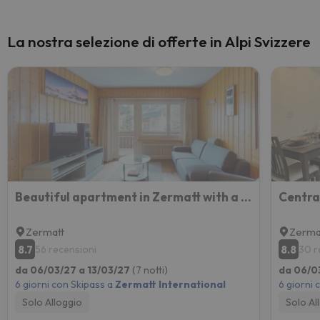
La nostra selezione di offerte in Alpi Svizzere
Beautiful apartment in Zermatt with a breathtaking view of the Matterhorn
Centra
Zermatt
Zerma
8.7
8.8
56 recensioni
30 r
da 06/03/27 a 13/03/27
(7 notti)
da 06/0
6 giorni con Skipass a
Zermatt International
6 giorni 
Solo Alloggio
Solo Al