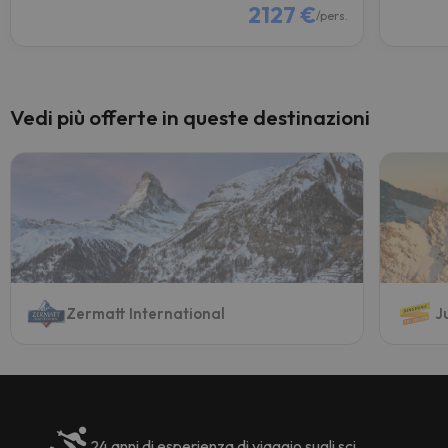
2127 €
/pers.
Vedi più offerte in queste destinazioni
Zermatt International
J
24 anni di esperienza di viaggio sugli sci