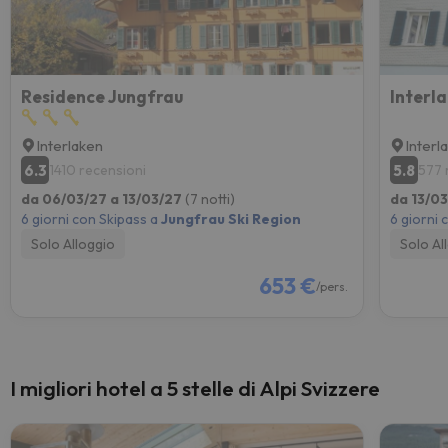
Residence Jungfrau
Interl
Interlaken
Interl
6.3
5.8
1410 recensioni
577 
da 06/03/27 a 13/03/27
(7 notti)
da 13/0
6 giorni con Skipass a
Jungfrau Ski Region
6 giorni 
Solo Alloggio
Solo Al
653 €
/pers.
I migliori hotel a 5 stelle di Alpi Svizzere