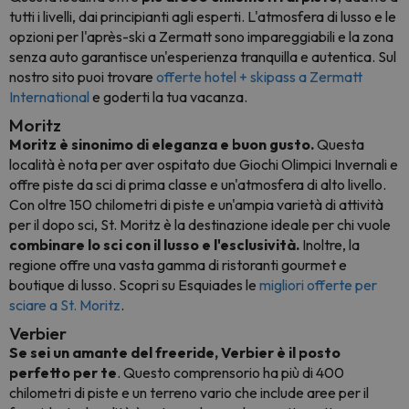
tutti i livelli, dai principianti agli esperti. L'atmosfera di lusso e le
opzioni per l'après-ski a Zermatt sono impareggiabili e la zona
senza auto garantisce un'esperienza tranquilla e autentica. Sul
nostro sito puoi trovare
offerte hotel + skipass a Zermatt
International
e goderti la tua vacanza.
Moritz
Moritz è sinonimo di eleganza e buon gusto.
Questa
località è nota per aver ospitato due Giochi Olimpici Invernali e
offre piste da sci di prima classe e un'atmosfera di alto livello.
Con oltre 150 chilometri di piste e un'ampia varietà di attività
per il dopo sci, St. Moritz è la destinazione ideale per chi vuole
combinare lo sci con il lusso e l'esclusività.
Inoltre, la
regione offre una vasta gamma di ristoranti gourmet e
boutique di lusso. Scopri su Esquiades le
migliori offerte per
sciare a St. Moritz
.
Verbier
Se sei un amante del freeride, Verbier è il posto
perfetto per te
. Questo comprensorio ha più di 400
chilometri di piste e un terreno vario che include aree per il