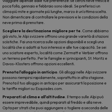
viaggiare dipende dalle tue preferenze: se cerchi neve fresca e
poca folla, gennaio e febbraio sono ideali. Se preferisci un
clima più mite e giornate più lunghe, marzo è un'ottima scelta.
Non dimenticare di controllare le previsioni e le condizioni della
neve prima di prenotare.
Scegliere la destinazione migliore per te
. Come abbiamo
già visto, le Alpi svizzere offrono una grande varietà di stazioni
sciistiche. Fai una ricerca sulle opzioni disponibili e scegli una
località che si adatti ai tuoi interessi e alle tue capacità. Se sei
uno sciatore esperto, località come Zermatt e Verbier offrono
un terreno perfetto. Per le famiglie e i principianti, St. Moritz e
Davos-Klosters offrono opzioni eccellenti.
Prenota l'alloggio in anticipo
. Gli alloggi nelle Alpi svizzere
possono riempirsi rapidamente, soprattutto in alta stagione.
Prenota il tuo alloggio in anticipo per assicurarti la posizione e
le tariffe migliori su Esquiades.com.
Preparati al clima e all'altitudine
. Il tempo sulle Alpi può
essere imprevedibile, quindi preparati al freddo e alla neve.
Opta per strati che puoi aggiungere o togliere a seconda delle