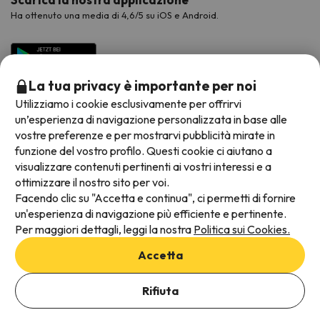
Ha ottenuto una media di 4,6/5 su iOS e Android.
La tua privacy è importante per noi
Utilizziamo i cookie esclusivamente per offrirvi
un’esperienza di navigazione personalizzata in base alle
vostre preferenze e per mostrarvi pubblicità mirate in
funzione del vostro profilo. Questi cookie ci aiutano a
visualizzare contenuti pertinenti ai vostri interessi e a
Metodi di pagamento disponibili
ottimizzare il nostro sito per voi.
Facendo clic su "Accetta e continua", ci permetti di fornire
un'esperienza di navigazione più efficiente e pertinente.
Per maggiori dettagli, leggi la nostra
Politica sui Cookies.
Termini e condizioni generali
Accetta
Protezione dei dati
Informativa sui cookie
Rifiuta
Viajes para ti S.L.U. Copyright © Esquiades.com 2002-2026