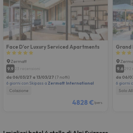
Face D'or Luxury Serviced Apartments
Grand 
Zermatt
Zerma
9.9
9.6
23 recensioni
292 
da 06/03/27 a 13/03/27
(7 notti)
da 06/0
6 giorni con Skipass a
Zermatt International
6 giorni 
Colazione
Solo Al
4828 €
/pers.
I migliori hotel 4 stelle di Alpi Svizzere