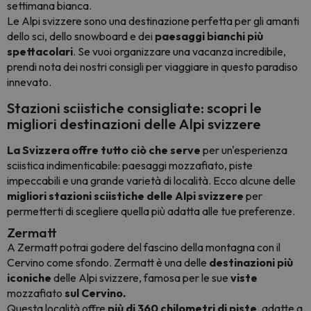
settimana bianca.
Le Alpi svizzere sono una destinazione perfetta per gli amanti
dello sci, dello snowboard e dei
paesaggi bianchi più
spettacolari
. Se vuoi organizzare una vacanza incredibile,
prendi nota dei nostri consigli per viaggiare in questo paradiso
innevato.
Stazioni sciistiche consigliate: scopri le
migliori destinazioni delle Alpi svizzere
La Svizzera offre tutto ciò che serve
per un'esperienza
sciistica indimenticabile: paesaggi mozzafiato, piste
impeccabili e una grande varietà di località. Ecco alcune delle
migliori stazioni sciistiche delle Alpi svizzere
per
permetterti di scegliere quella più adatta alle tue preferenze.
Zermatt
A Zermatt potrai godere del fascino della montagna con il
Cervino come sfondo. Zermatt è una delle
destinazioni più
iconiche
delle Alpi svizzere, famosa per le sue
viste
mozzafiato
sul Cervino.
Questa località offre
più di 360 chilometri di piste
, adatte a