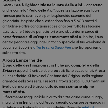
Saas-Fee è il ghiacciaio nel cuore delle Alpi
. Conosciuta
anche come la "Perla delle Alpi", questa stazione sciistica è
famosa per la sua neve e per lo splendido scenario del
ghiacciaio. Ha piste che si estendono fino a 3.600 metri di
altitudine e offre condizioni eccezionali per tutta la stagione.
La stazione è ideale per sciatori e snowboarder in cerca di
neve fresca e di un'esperienza mozzafiato
. Inoltre, il suo
centro pedonale aggiunge un tocco speciale al tuo weekend di
vacanza. Scopri le
offerte sci di Saas-Fee
che ti proponiamo
sul nostro sito.
Arosa Lenzerheide
È una delle destinazioni sciistiche più complete della
Svizzera
, poiché unisce due aree sciistiche eccezionali, Arosa
e Lenzerheide. Si trova nel Cantone dei Grigioni, nella regione
orientale della Svizzera. Il resort si trova a circa 1.800 metri sul
livello del mare ed è circondato da uno
scenario alpino
mozzafiato.
È facilmente raggiungibile in auto da città vicine come Zurigo,
ma anche in treno fino ad Arosa, seguito da un breve viaggio in
autobus o in funivia fino a Lenzerheide. Scopri le
migliori