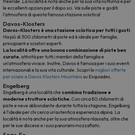
freeride. La località è nota anche per la sua vita notturna e per
le eccellenti opzioni per il dopo sci. Vai sulle piste e goditi
l'atmosfera di questa famosa stazione sciistica!
Davos-Klosters
Davos-Klosters è una stazione sciistica per tutti i gusti
.
Ha più di 300 chilometri di piste ed è ideale per famiglie,
principianti e sciatori esperti.
La località offre una buona combinazione di piste ben
curate
, attività per tutti i membri della famiglia e
un'atmosfera vivace. Inoltre, Davos è famosa per i suoi eventi
internazionali e la sua vita culturale. Scopri le
migliori offerte
per sciare a Davos Klosters Mountains
su Esquiades.
Engelberg
Engelberg è una località che
combina tradizione e
moderne strutture sciistiche.
Con circa 80 chilometri di
piste e neve abbondante durante tutta la stagione, Engelberg
è l'ideale per chi cerca un'autentica esperienza alpina. La
località è nota anche per la sua atmosfera rilassata, oltre che
per le sue discese e i suoi panorami mozzafiato.
Saas-Fe