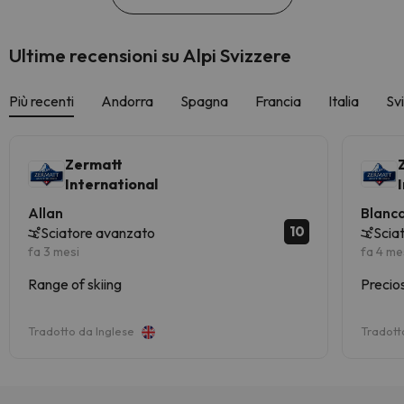
Ultime recensioni su Alpi Svizzere
Più recenti
Andorra
Spagna
Francia
Italia
Sv
Zermatt
International
Allan
Blanc
10
Sciatore avanzato
Scia
fa 3 mesi
fa 4 me
Range of skiing
Precio
Tradotto da Inglese
Tradott