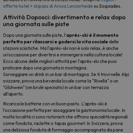
offerte hotel + skipass di Arosa Lenzerheide
su Esquiades.
Attività Doposci: divertimento e relax dopo
una giornata sulle piste
Dopo una giornata sulle piste, l'
après-ski è il momento
perfetto per rilassarsi e godersi la vita sociale
delle
stazioni sciistiche. Ma l'après-ski non è solo relax, è anche
un'occasione per divertirsi e immergersi nella cultura locale!
Ecco alcune delle migliori attività per l'après-ski che puoi
praticare dopo una giornata in montagna.
Sorseggiare un drink in un bar di montagna. Se ti trovi nelle Alpi
svizzere, prova una bevanda locale come la "Rivella" o un
"Glühwein" (vin brulé speziato) in un bar con terrazza
all'aperto.
Ricarica le batterie con un buon pasto. L'après-ski è
l'occasione perfetta per assaggiare la gastronomia locale. In
molte località ci sono ristoranti che offrono specialità regionali
come fonduta, raclette o tapas gourmet. In Svizzera, prova
una deliziosa fonduta di formaggio accompagnata da pane