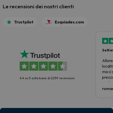
Le recensioni dei nostri clienti
Trustpilot
Esquiades.com
Setti
Allora
locali
ma ci 
prezzo
4.4 su 5 sulla base di 2239 recensioni
nostra 
econom
roman
costre
voluto
per 6 g
paghi 