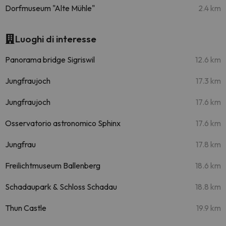
Dorfmuseum "Alte Mühle"
2.4 km
Luoghi di interesse
Panorama bridge Sigriswil
12.6 km
Jungfraujoch
17.3 km
Jungfraujoch
17.6 km
Osservatorio astronomico Sphinx
17.6 km
Jungfrau
17.8 km
Freilichtmuseum Ballenberg
18.6 km
Schadaupark & Schloss Schadau
18.8 km
Thun Castle
19.9 km