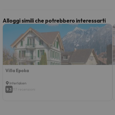
paghi 
Alloggi simili che potrebbero interessarti
Villa Epoka
Interlaken
9.3
117 recensioni