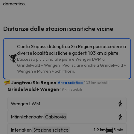
domestico.
Distanze dalle stazioni sciistiche vicine
Con lo Skipass di Jungfrau Ski Region puoi accedere a
diverse località sciistiche e goderti 103 km di piste.
L'accesso più vicino alle piste è Wengen LWM a
Grindelwald + Wengen . Puoi sciare anche a Grindelwald +
Wengen e Mürren + Schilthorn.
Jungfrau Ski Region
Area sciistica
103 km sciabili
Grindelwald + Wengen
49 km sciabili
Wengen LWM
Männlichenbahn
Cabinovia
Interlaken
Stazione sciistica
1.9 km
5 min