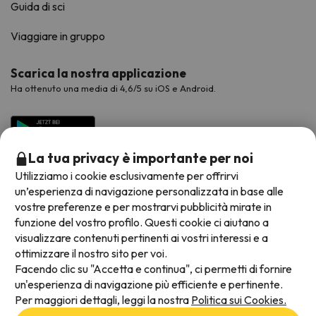
Guida di sci
Viaggiare in gruppo
Scarica la nostra applicazione
Ha ottenuto una media di 4,6/5 su iOS e Android.
La tua privacy è importante per noi
Utilizziamo i cookie esclusivamente per offrirvi
un’esperienza di navigazione personalizzata in base alle
vostre preferenze e per mostrarvi pubblicità mirate in
funzione del vostro profilo. Questi cookie ci aiutano a
visualizzare contenuti pertinenti ai vostri interessi e a
Metodi di pagamento disponibili
ottimizzare il nostro sito per voi.
Facendo clic su "Accetta e continua", ci permetti di fornire
un'esperienza di navigazione più efficiente e pertinente.
Per maggiori dettagli, leggi la nostra
Politica sui Cookies.