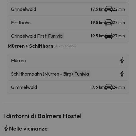
Grindelwald
17.5 km
22 min
Firstbahn
19.5 km
27 min
Grindelwald First
Funivia
19.5 km
27 min
Mürren + Schilthorn
54 km sciabili
Mürren
Schilthornbahn (Mürren - Birg)
Funivia
Gimmelwald
17.6 km
24 min
I dintorni di Balmers Hostel
Nelle vicinanze