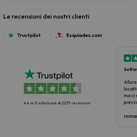
Le recensioni dei nostri clienti
Trustpilot
Esquiades.com
Setti
Allora
locali
ma ci 
prezzo
4.4 su 5 sulla base di 2239 recensioni
nostra 
econom
roman
costre
voluto
per 6 g