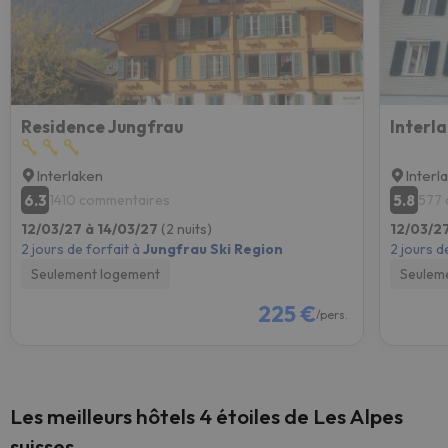
Residence Jungfrau
Interl
Interlaken
Interl
6.3
5.8
1410 commentaires
577 
12/03/27 à 14/03/27
(2 nuits)
12/03/2
2 jours de forfait à
Jungfrau Ski Region
2 jours d
Seulement logement
Seulem
225 €
/pers.
Les meilleurs hôtels 4 étoiles de Les Alpes
suisses