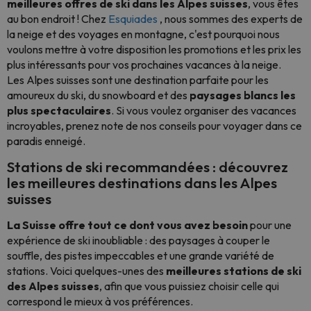
meilleures offres de ski dans les Alpes suisses
, vous êtes
au bon endroit ! Chez
Esquiades
, nous sommes des experts de
la neige et des voyages en montagne, c'est pourquoi nous
voulons mettre à votre disposition les promotions et les prix les
plus intéressants pour vos prochaines vacances à la neige.
Les Alpes suisses sont une destination parfaite pour les
amoureux du ski, du snowboard et des
paysages blancs les
plus spectaculaires
. Si vous voulez organiser des vacances
incroyables, prenez note de nos conseils pour voyager dans ce
paradis enneigé.
Stations de ski recommandées : découvrez
les meilleures destinations dans les Alpes
suisses
La Suisse offre tout ce dont vous avez besoin
pour une
expérience de ski inoubliable : des paysages à couper le
souffle, des pistes impeccables et une grande variété de
stations. Voici quelques-unes des
meilleures stations de ski
des Alpes suisses
, afin que vous puissiez choisir celle qui
correspond le mieux à vos préférences.