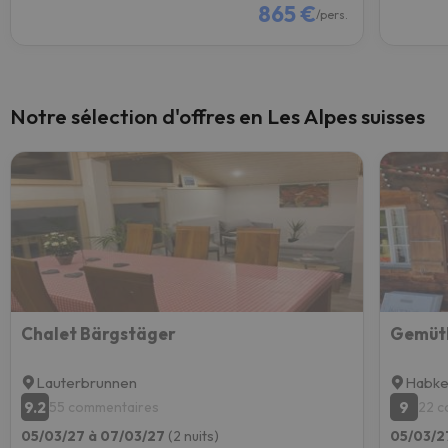
865 €
/pers.
Notre sélection d'offres en Les Alpes suisses
Chalet Bärgstäger
Lauterbrunnen
Habke
9.2
9
55 commentaires
22 c
05/03/27 à 07/03/27
(2 nuits)
05/03/2