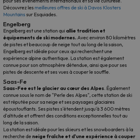
pour ses événements internationaux et sa vie culturelle.
Découvrez les
meilleures offres de ski à Davos Klosters
Mountains
sur Esquiades.
Engelberg
Engelberg est une station qui
allie tradition et
équipements de ski modernes.
Avec environ 80 kilomètres
de pistes et beaucoup de neige tout au long de la saison,
Engelberg est idéale pour ceux qui recherchent une
expérience alpine authentique. La station est également
connue pour son atmosphère détendue, ainsi que pour ses
pistes de descente et ses vues à couper le souffle.
Saas-Fe
Saas-Fee est le glacier au cœur des Alpes
. Également
connue sous le nom de "Perle des Alpes", cette station de ski
est réputée pour sa neige et ses paysages glaciaires
époustouflants. Ses pistes s'étendent jusqu'à 3 600 mètres
d'altitude et offrent des conditions exceptionnelles tout au
long de la saison.
La station est idéale pour les skieurs et les snowboarders à la
recherche de
neige fraîche et d'une expérience à couper