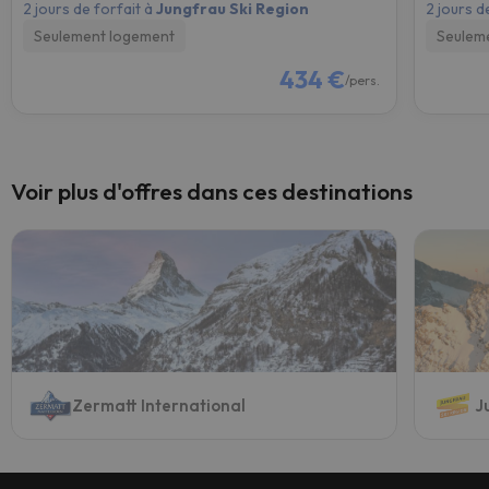
2 jours de forfait à
Jungfrau Ski Region
2 jours d
Seulement logement
Seulem
434 €
/pers.
Voir plus d'offres dans ces destinations
Zermatt International
J