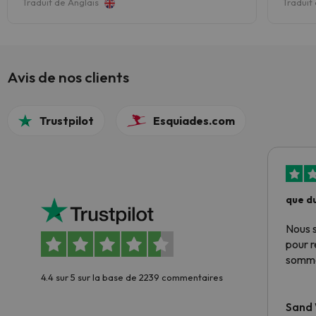
Traduit de Anglais
Traduit
Avis de nos clients
Trustpilot
Esquiades.com
que du
Nous 
pour 
somme
4.4 sur 5 sur la base de 2239 commentaires
Sand