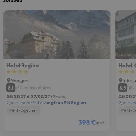
Hotel Regina
Hotel 
Wengen
Interl
8.1
8.5
680 commentaires
1182
05/03/27 à 07/03/27
(2 nuits)
05/03/2
2 jours de forfait à
Jungfrau Ski Region
2 jours d
Petit-déjeuner
Petit-d
398 €
/pers.