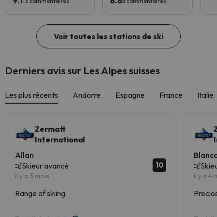
9.1
8.8
13 commentaires
8 commentaires
Voir toutes les stations de ski
Derniers avis sur Les Alpes suisses
Les plus récents
Andorre
Espagne
France
Italie
Zermatt
International
Allan
Blanc
10
Skieur avancé
Skie
il y a 3 mois
il y a 4
Range of skiing
Precio