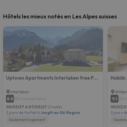
Hôtels les mieux notés en Les Alpes suisses
Uptown Apartments Interlaken free Parking
Habibi
Interlaken
Wilder
8.8
9.1
183 commentaires
28 c
05/03/27 à 07/03/27
(2 nuits)
05/03/2
2 jours de forfait à
Jungfrau Ski Region
2 jours d
Seulement logement
Seulem