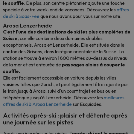
le souffle
. De plus, son centre piétonnier ajoute une touche
spéciale à votre week-end de vacances. Découvrez les
offres
de ski à Saas-Fee
que nous avons pour vous sur notre site.
Arosa Lenzerheide
C'est l'une des destinations de ski les plus complètes de
Suisse
, car elle combine deux domaines skiables
exceptionnels, Arosa et Lenzerheide. Elle est située dans le
canton des Grisons, dans la région orientale de la Suisse. La
station se trouve à environ 1 800 mètres au-dessus du niveau
de la mer et est entourée de
paysages alpins à couper le
souffle.
Elle est facilement accessible en voiture depuis les villes
voisines telles que Zurich, et peut également être rejointe par
le train jusqu'à Arosa, suivi d'un court trajet en bus ou en
téléphérique jusqu'à Lenzerheide. Découvrez les
meilleures
offres de ski à Arosa Lenzerheide
sur Esquiades.
Activités après-ski : plaisir et détente après
une journée sur les pistes
Après une journée sur les pistes, l'
après-ski est le moment