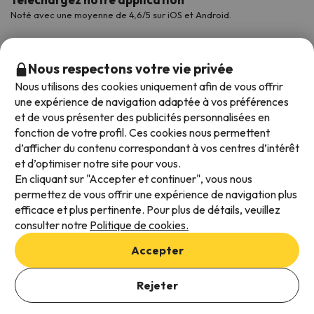
Noté avec une moyenne de 4,6/5 sur iOS et Android.
Nous respectons votre vie privée
Nous utilisons des cookies uniquement afin de vous offrir
une expérience de navigation adaptée à vos préférences
et de vous présenter des publicités personnalisées en
fonction de votre profil. Ces cookies nous permettent
d’afficher du contenu correspondant à vos centres d’intérêt
et d’optimiser notre site pour vous.
Modes de paiement disponibles
En cliquant sur "Accepter et continuer", vous nous
permettez de vous offrir une expérience de navigation plus
efficace et plus pertinente. Pour plus de détails, veuillez
consulter notre
Politique de cookies.
Conditions générales d'utilisation
Accepter
Protection des données
Politique en matière de cookies
Rejeter
Viajes para ti S.L.U. Copyright © Esquiades.com 2002-2026