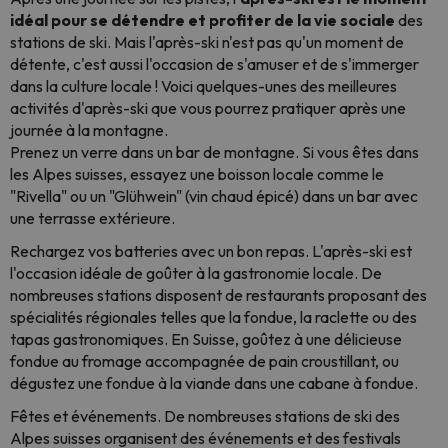
idéal pour se détendre et profiter de la vie sociale
des
stations de ski. Mais l'après-ski n'est pas qu'un moment de
détente, c'est aussi l'occasion de s'amuser et de s'immerger
dans la culture locale ! Voici quelques-unes des meilleures
activités d'après-ski que vous pourrez pratiquer après une
journée à la montagne.
Prenez un verre dans un bar de montagne. Si vous êtes dans
les Alpes suisses, essayez une boisson locale comme le
"Rivella" ou un "Glühwein" (vin chaud épicé) dans un bar avec
une terrasse extérieure.
Rechargez vos batteries avec un bon repas. L'après-ski est
l'occasion idéale de goûter à la gastronomie locale. De
nombreuses stations disposent de restaurants proposant des
spécialités régionales telles que la fondue, la raclette ou des
tapas gastronomiques. En Suisse, goûtez à une délicieuse
fondue au fromage accompagnée de pain croustillant, ou
dégustez une fondue à la viande dans une cabane à fondue.
Fêtes et événements. De nombreuses stations de ski des
Alpes suisses organisent des événements et des festivals