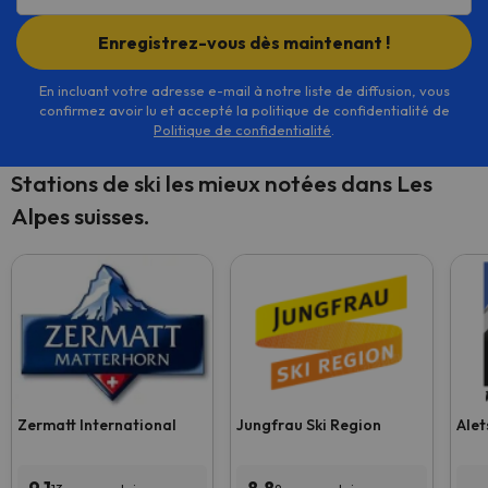
Enregistrez-vous dès maintenant !
En incluant votre adresse e-mail à notre liste de diffusion, vous
confirmez avoir lu et accepté la politique de confidentialité de
Politique de confidentialité
.
Stations de ski les mieux notées dans Les
Alpes suisses.
Zermatt International
Jungfrau Ski Region
Alet