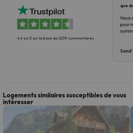
que du
Nous 
pour 
somme
4.4 sur 5 sur la base de 2239 commentaires
Sand
Logements similaires susceptibles de vous
intéresser