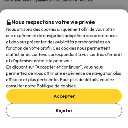
Noté avec une moyenne de 4,6/5 sur iOS et Android.
Nous respectons votre vie privée
Nous utilisons des cookies uniquement afin de vous offrir
une expérience de navigation adaptée à vos préférences
et de vous présenter des publicités personnalisées en
fonction de votre profil. Ces cookies nous permettent
d’afficher du contenu correspondant à vos centres d’intérêt
et d’optimiser notre site pour vous.
Modes de paiement disponibles
En cliquant sur "Accepter et continuer", vous nous
permettez de vous offrir une expérience de navigation plus
efficace et plus pertinente. Pour plus de détails, veuillez
consulter notre
Politique de cookies.
Conditions générales d'utilisation
Accepter
Protection des données
Ajouter des dates pour vérifier la disponibilité
Politique en matière de cookies
Rejeter
Sélectionnez les dates de réservation
Viajes para ti S.L.U. Copyright © Esquiades.com 2002-2026