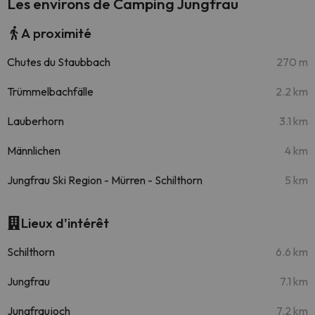
Les environs de Camping Jungfrau
A proximité
Chutes du Staubbach
270 m
Trümmelbachfälle
2.2 km
Lauberhorn
3.1 km
Männlichen
4 km
Jungfrau Ski Region - Mürren - Schilthorn
5 km
Lieux d'intérêt
Schilthorn
6.6 km
Jungfrau
7.1 km
Jungfraujoch
7.2 km