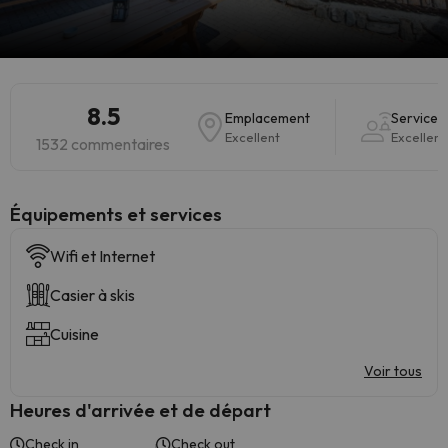
8.5
Emplacement
Services
Excellent
Excellent
1532 commentaires
​Équipements et services
Wifi et Internet
Casier à skis
Cuisine
Voir tous
Heures d'arrivée et de départ
Check in
Check out