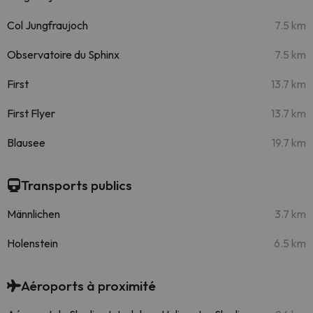
Col Jungfraujoch
7.5 km
Observatoire du Sphinx
7.5 km
First
13.7 km
First Flyer
13.7 km
Blausee
19.7 km
Transports publics
Männlichen
3.7 km
Holenstein
6.5 km
Aéroports à proximité