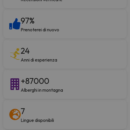
97
%
Prenoterei di nuovo
24
Anni di esperienza
+
87000
Alberghi in montagna
7
Lingue disponibili