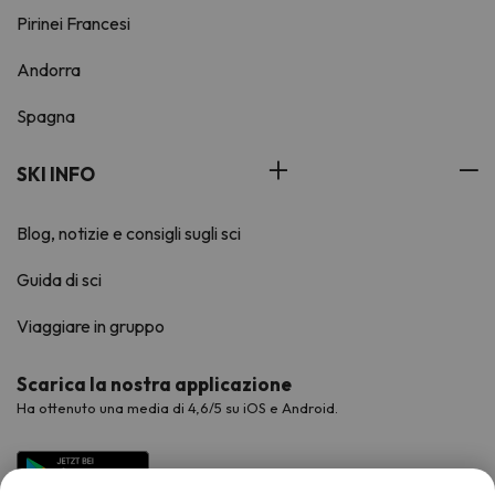
Pirinei Francesi
Andorra
Spagna
SKI INFO
Blog, notizie e consigli sugli sci
Guida di sci
Viaggiare in gruppo
Scarica la nostra applicazione
Ha ottenuto una media di 4,6/5 su iOS e Android.