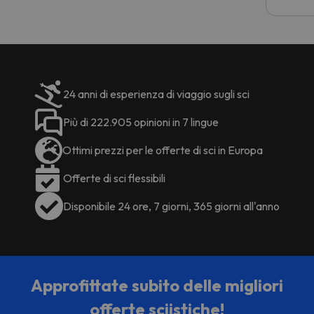
costre
voluto
per 6 g
paghi 
24 anni di esperienza di viaggio sugli sci
Più di 222.905 opinioni in 7 lingue
Ottimi prezzi per le offerte di sci in Europa
Offerte di sci flessibili
Disponibile 24 ore, 7 giorni, 365 giorni all'anno
Approfittate subito delle migliori
offerte sciistiche!