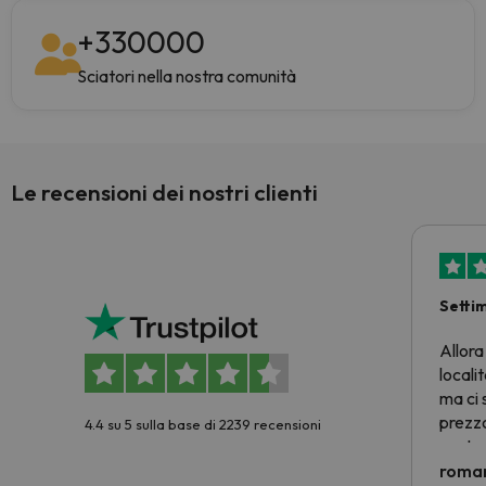
+
330000
Sciatori nella nostra comunità
Le recensioni dei nostri clienti
Setti
Allora
locali
ma ci 
prezzo
4.4 su 5 sulla base di 2239 recensioni
nostra 
econom
roman