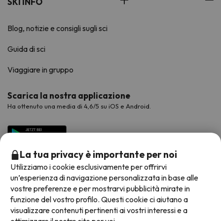
SKI INFO
Blog, notizie e consigli sugli sci
Guida di sci
Viaggiare in gruppo
Scarica la nostra applicazione
Ha ottenuto una media di 4,6/5 su iOS e Android.
La tua privacy è importante per noi
Utilizziamo i cookie esclusivamente per offrirvi
un’esperienza di navigazione personalizzata in base alle
vostre preferenze e per mostrarvi pubblicità mirate in
funzione del vostro profilo. Questi cookie ci aiutano a
visualizzare contenuti pertinenti ai vostri interessi e a
Metodi di pagamento disponibili