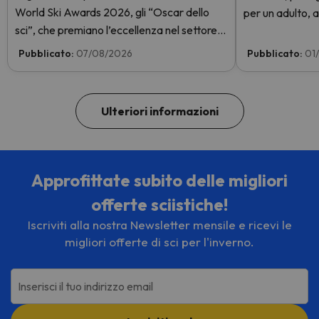
World Ski Awards 2026, gli “Oscar dello
per un adulto, a
sci”, che premiano l’eccellenza nel settore
giorni con skip
sciistico. Vota subito e aiutaci a arrivare in
GRATIS. Entra e
Pubblicato:
07/08/2026
Pubblicato:
01
cima!
Ulteriori informazioni
Approfittate subito delle migliori
offerte sciistiche!
Iscriviti alla nostra Newsletter mensile e ricevi le
migliori offerte di sci per l'inverno.
Inserisci il tuo indirizzo email