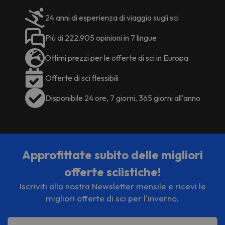
aperta 24 ore su 24
, ristorante
controllare le loro tariffe una volta
con servizio a
buffet
, un
24 anni di esperienza di viaggio sugli sci
lì. Queste informazioni sono
accogliente bar e una sala dove
soggette a modifiche da parte
rilassarti, oltre al
Wi-Fi gratuito
in
Più di 222.905 opinioni in 7 lingue
dell'alloggio.
tutta la struttura. L’intero edificio è
climatizzato per offrirti il massimo
Ottimi prezzi per le offerte di sci in Europa
comfort durante il tuo soggiorno.
Offerte di sci flessibili
Le sue camere, rinnovate e
confortevoli, dispongono di TV a
Disponibile 24 ore, 7 giorni, 365 giorni all'anno
schermo piatto con canali
satellitari, bagno completo con
doccia o vasca, asciugacapelli e
prodotti da bagno per farti godere
un soggiorno piacevole.
Approfittate subito delle migliori
offerte sciistiche!
Non aspettare oltre per goderti una 
Hôtel National
vacanza unica all’ 
! 
Iscriviti alla nostra Newsletter mensile e ricevi le
migliori offerte di sci per l'inverno.