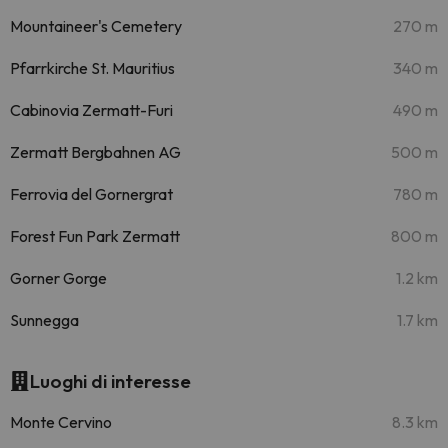
Mountaineer's Cemetery
270 m
Pfarrkirche St. Mauritius
340 m
Cabinovia Zermatt-Furi
490 m
Zermatt Bergbahnen AG
500 m
Ferrovia del Gornergrat
780 m
Forest Fun Park Zermatt
800 m
Gorner Gorge
1.2 km
Sunnegga
1.7 km
Luoghi di interesse
Monte Cervino
8.3 km