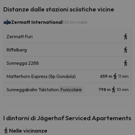
Distanze dalle stazioni sciistiche vicine
Zermatt International
322 km sciabili
Zermatt Furi
Riffelberg
Sunnegga 2288
Matterhorn Express (8p Gondola)
659 m
11 min
Sunneggabahn Talstation
Funicolare
798 m
10 min
I dintorni di Jägerhof Serviced Apartements
Nelle vicinanze