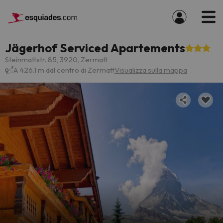
Jägerhof Serviced Apartements
Steinmattstr. 85, 3920, Zermatt
A 426.1 m dal centro di Zermatt
Visualizza sulla mappa