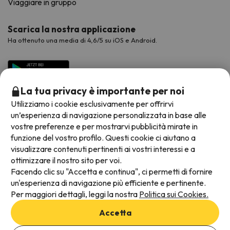
Viaggiare in gruppo
Scarica la nostra applicazione
Ha ottenuto una media di 4,6/5 su iOS e Android.
La tua privacy è importante per noi
Utilizziamo i cookie esclusivamente per offrirvi
un’esperienza di navigazione personalizzata in base alle
vostre preferenze e per mostrarvi pubblicità mirate in
funzione del vostro profilo. Questi cookie ci aiutano a
visualizzare contenuti pertinenti ai vostri interessi e a
Metodi di pagamento disponibili
ottimizzare il nostro sito per voi.
Facendo clic su "Accetta e continua", ci permetti di fornire
un'esperienza di navigazione più efficiente e pertinente.
Per maggiori dettagli, leggi la nostra
Politica sui Cookies.
Termini e condizioni generali
Accetta
Protezione dei dati