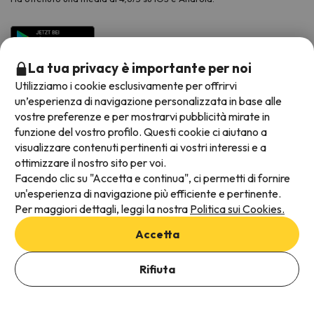
La tua privacy è importante per noi
Utilizziamo i cookie esclusivamente per offrirvi
un’esperienza di navigazione personalizzata in base alle
vostre preferenze e per mostrarvi pubblicità mirate in
funzione del vostro profilo. Questi cookie ci aiutano a
visualizzare contenuti pertinenti ai vostri interessi e a
Metodi di pagamento disponibili
ottimizzare il nostro sito per voi.
Facendo clic su "Accetta e continua", ci permetti di fornire
un'esperienza di navigazione più efficiente e pertinente.
Per maggiori dettagli, leggi la nostra
Politica sui Cookies.
Termini e condizioni generali
Accetta
Protezione dei dati
Aggiungi date per verificare la disponibilità
Informativa sui cookie
Rifiuta
Seleziona Date di prenotazione
Viajes para ti S.L.U. Copyright © Esquiades.com 2002-2026