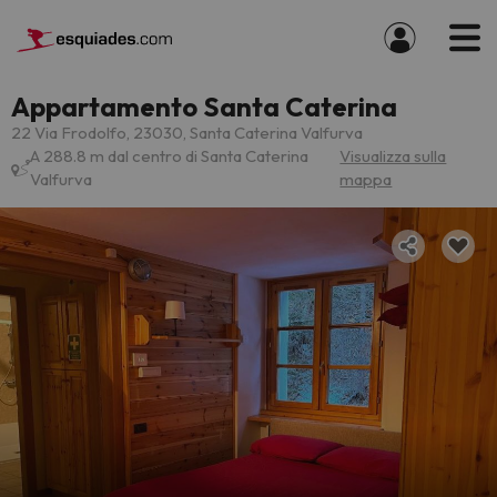
Appartamento Santa Caterina
22 Via Frodolfo, 23030, Santa Caterina Valfurva
A 288.8 m dal centro di Santa Caterina
Visualizza sulla
Valfurva
mappa