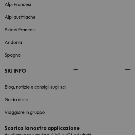
Alpi Francesi
Alpi austriache
Pirinei Francesi
Andorra
Spagna
SKI INFO
Blog, notizie e consigli sugli sci
Guida di sci
Viaggiare in gruppo
Scarica la nostra applicazione
Ha ottenuto una media di 4,6/5 su iOS e Android.