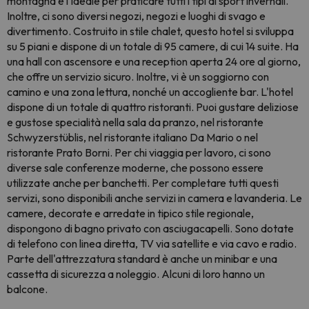
montagna è l'ideale per praticare tutti i tipi di sport invernali.
Inoltre, ci sono diversi negozi, negozi e luoghi di svago e
divertimento. Costruito in stile chalet, questo hotel si sviluppa
su 5 piani e dispone di un totale di 95 camere, di cui 14 suite. Ha
una hall con ascensore e una reception aperta 24 ore al giorno,
che offre un servizio sicuro. Inoltre, vi è un soggiorno con
camino e una zona lettura, nonché un accogliente bar. L'hotel
dispone di un totale di quattro ristoranti. Puoi gustare deliziose
e gustose specialità nella sala da pranzo, nel ristorante
Schwyzerstüblis, nel ristorante italiano Da Mario o nel
ristorante Prato Borni. Per chi viaggia per lavoro, ci sono
diverse sale conferenze moderne, che possono essere
utilizzate anche per banchetti. Per completare tutti questi
servizi, sono disponibili anche servizi in camera e lavanderia. Le
camere, decorate e arredate in tipico stile regionale,
dispongono di bagno privato con asciugacapelli. Sono dotate
di telefono con linea diretta, TV via satellite e via cavo e radio.
Parte dell'attrezzatura standard è anche un minibar e una
cassetta di sicurezza a noleggio. Alcuni di loro hanno un
balcone.