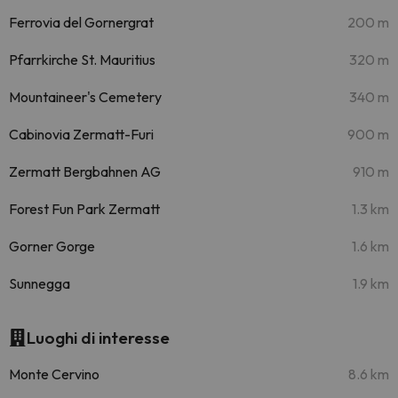
Ferrovia del Gornergrat
200 m
Pfarrkirche St. Mauritius
320 m
Mountaineer's Cemetery
340 m
Cabinovia Zermatt-Furi
900 m
Zermatt Bergbahnen AG
910 m
Forest Fun Park Zermatt
1.3 km
Gorner Gorge
1.6 km
Sunnegga
1.9 km
Luoghi di interesse
Monte Cervino
8.6 km