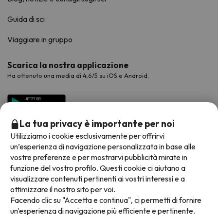
Guida di sci
Viaggiare in gruppo
Scarica la nostra applicazione
Ha ottenuto una media di 4,6/5 su iOS e Android.
La tua privacy è importante per noi
Utilizziamo i cookie esclusivamente per offrirvi
un’esperienza di navigazione personalizzata in base alle
vostre preferenze e per mostrarvi pubblicità mirate in
funzione del vostro profilo. Questi cookie ci aiutano a
visualizzare contenuti pertinenti ai vostri interessi e a
Metodi di pagamento disponibili
ottimizzare il nostro sito per voi.
Facendo clic su "Accetta e continua", ci permetti di fornire
un'esperienza di navigazione più efficiente e pertinente.