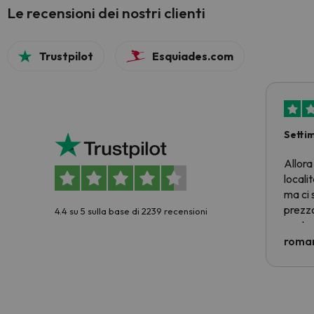
Le recensioni dei nostri clienti
Trustpilot
Esquiades.com
Setti
Allora
locali
ma ci 
prezzo
4.4 su 5 sulla base di 2239 recensioni
nostra 
econom
roman
costre
voluto
per 6 g
paghi 