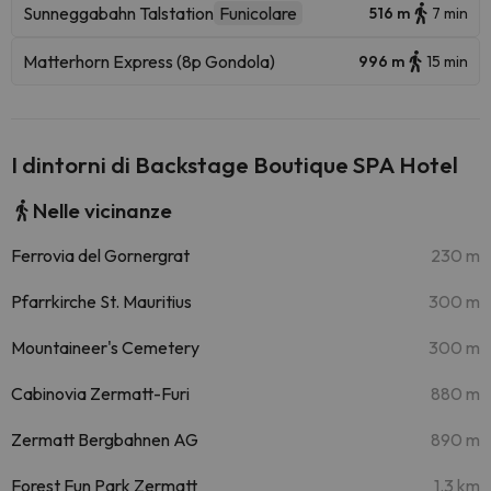
Sunneggabahn Talstation
Funicolare
516 m
7 min
Matterhorn Express (8p Gondola)
996 m
15 min
I dintorni di Backstage Boutique SPA Hotel
Nelle vicinanze
Ferrovia del Gornergrat
230 m
Pfarrkirche St. Mauritius
300 m
Mountaineer's Cemetery
300 m
Cabinovia Zermatt-Furi
880 m
Zermatt Bergbahnen AG
890 m
Forest Fun Park Zermatt
1.3 km