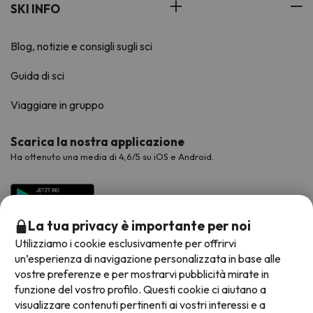
SKI INFO
Blog, notizie e consigli sugli sci
Guida di sci
Viaggiare in gruppo
Scarica la nostra applicazione
Ha ottenuto una media di 4,6/5 su iOS e Android.
La tua privacy è importante per noi
Utilizziamo i cookie esclusivamente per offrirvi
un’esperienza di navigazione personalizzata in base alle
vostre preferenze e per mostrarvi pubblicità mirate in
funzione del vostro profilo. Questi cookie ci aiutano a
visualizzare contenuti pertinenti ai vostri interessi e a
Metodi di pagamento disponibili