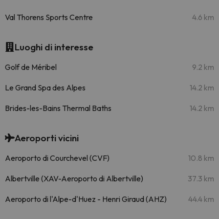
Val Thorens Sports Centre
4.6 km
Luoghi di interesse
Golf de Méribel
9.2 km
Le Grand Spa des Alpes
14.2 km
Brides-les-Bains Thermal Baths
14.2 km
Aeroporti vicini
Aeroporto di Courchevel (CVF)
10.8 km
Albertville (XAV-Aeroporto di Albertville)
37.3 km
Aeroporto di l'Alpe-d'Huez - Henri Giraud (AHZ)
44.4 km