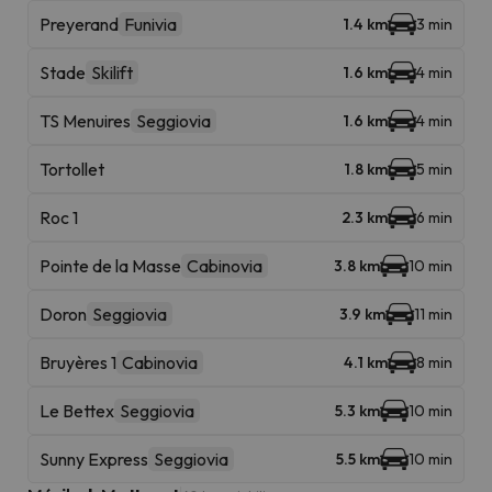
Preyerand
Funivia
1.4 km
3 min
Stade
Skilift
1.6 km
4 min
TS Menuires
Seggiovia
1.6 km
4 min
Tortollet
1.8 km
5 min
Roc 1
2.3 km
6 min
Pointe de la Masse
Cabinovia
3.8 km
10 min
Doron
Seggiovia
3.9 km
11 min
Bruyères 1
Cabinovia
4.1 km
8 min
Le Bettex
Seggiovia
5.3 km
10 min
Sunny Express
Seggiovia
5.5 km
10 min