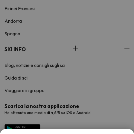
Pirinei Francesi
Andorra
Spagna
SKI INFO
Blog, notizie e consigli sugli sci
Guida di sci
Viaggiare in gruppo
Scarica la nostra applicazione
Ha ottenuto una media di 4,6/5 su iOS e Android.