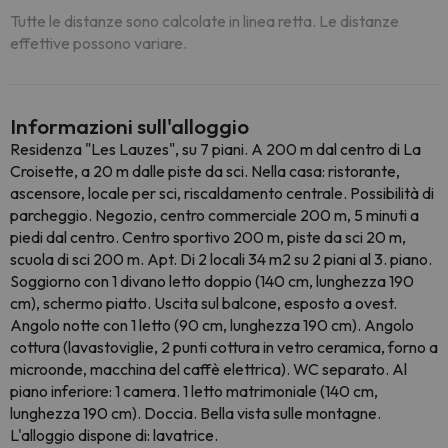
Tutte le distanze sono calcolate in linea retta. Le distanze
effettive possono variare.
Informazioni sull'alloggio
Residenza "Les Lauzes", su 7 piani. A 200 m dal centro di La
Croisette, a 20 m dalle piste da sci. Nella casa: ristorante,
ascensore, locale per sci, riscaldamento centrale. Possibilità di
parcheggio. Negozio, centro commerciale 200 m, 5 minuti a
piedi dal centro. Centro sportivo 200 m, piste da sci 20 m,
scuola di sci 200 m. Apt. Di 2 locali 34 m2 su 2 piani al 3. piano.
Soggiorno con 1 divano letto doppio (140 cm, lunghezza 190
cm), schermo piatto. Uscita sul balcone, esposto a ovest.
Angolo notte con 1 letto (90 cm, lunghezza 190 cm). Angolo
cottura (lavastoviglie, 2 punti cottura in vetro ceramica, forno a
microonde, macchina del caffè elettrica). WC separato. Al
piano inferiore: 1 camera. 1 letto matrimoniale (140 cm,
lunghezza 190 cm). Doccia. Bella vista sulle montagne.
L'alloggio dispone di: lavatrice.