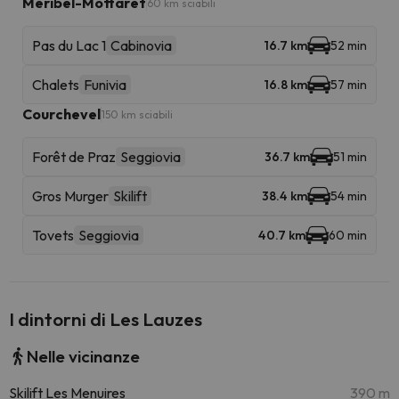
Méribel-Mottaret
60 km sciabili
Pas du Lac 1
Cabinovia
16.7 km
52 min
Chalets
Funivia
16.8 km
57 min
Courchevel
150 km sciabili
Forêt de Praz
Seggiovia
36.7 km
51 min
Gros Murger
Skilift
38.4 km
54 min
Tovets
Seggiovia
40.7 km
60 min
I dintorni di Les Lauzes
Nelle vicinanze
Skilift Les Menuires
390 m