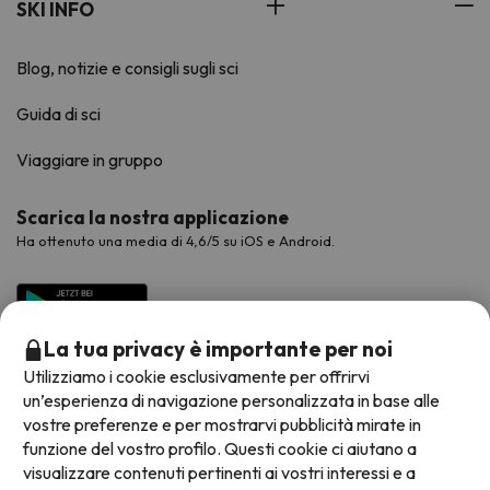
SKI INFO
Blog, notizie e consigli sugli sci
Guida di sci
Viaggiare in gruppo
Scarica la nostra applicazione
Ha ottenuto una media di 4,6/5 su iOS e Android.
La tua privacy è importante per noi
Utilizziamo i cookie esclusivamente per offrirvi
un’esperienza di navigazione personalizzata in base alle
vostre preferenze e per mostrarvi pubblicità mirate in
funzione del vostro profilo. Questi cookie ci aiutano a
visualizzare contenuti pertinenti ai vostri interessi e a
Metodi di pagamento disponibili