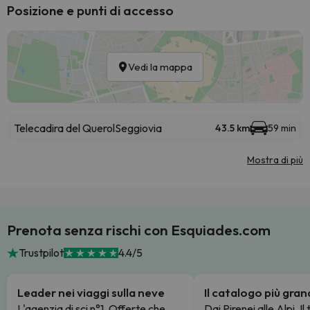
Posizione e punti di accesso
Vedi la mappa
Telecadira del Querol
Seggiovia
43.5 km
59 min
Mostra di più
Prenota senza rischi con Esquiades.com
Trustpilot
4.4/5
Leader nei viaggi sulla neve
Il catalogo più gra
L'agenzia di sci n°1. Offerte che
Dai Pirenei alle Alpi. Il