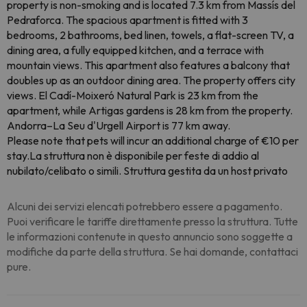
property is non-smoking and is located 7.3 km from Massís del
Pedraforca. The spacious apartment is fitted with 3
bedrooms, 2 bathrooms, bed linen, towels, a flat-screen TV, a
dining area, a fully equipped kitchen, and a terrace with
mountain views. This apartment also features a balcony that
doubles up as an outdoor dining area. The property offers city
views. El Cadí-Moixeró Natural Park is 23 km from the
apartment, while Artigas gardens is 28 km from the property.
Andorra–La Seu d'Urgell Airport is 77 km away.
Please note that pets will incur an additional charge of €10 per
stay.La struttura non è disponibile per feste di addio al
nubilato/celibato o simili. Struttura gestita da un host privato
Alcuni dei servizi elencati potrebbero essere a pagamento.
Puoi verificare le tariffe direttamente presso la struttura. Tutte
le informazioni contenute in questo annuncio sono soggette a
modifiche da parte della struttura. Se hai domande, contattaci
pure.