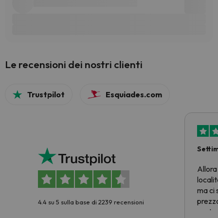
Le recensioni dei nostri clienti
Trustpilot
Esquiades.com
Setti
Allora
locali
ma ci 
prezzo
4.4 su 5 sulla base di 2239 recensioni
nostra 