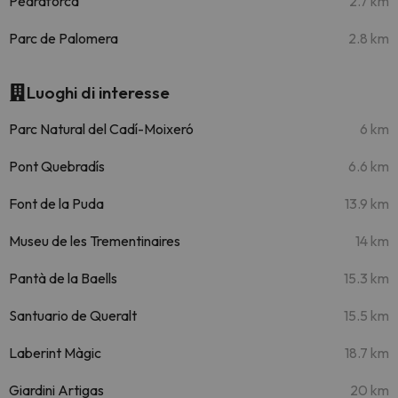
Pedraforca
2.7 km
Parc de Palomera
2.8 km
Luoghi di interesse
Parc Natural del Cadí-Moixeró
6 km
Pont Quebradís
6.6 km
Font de la Puda
13.9 km
Museu de les Trementinaires
14 km
Pantà de la Baells
15.3 km
Santuario de Queralt
15.5 km
Laberint Màgic
18.7 km
Giardini Artigas
20 km