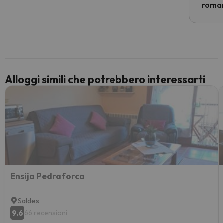
econom
roman
costre
voluto
per 6 g
paghi 
Alloggi simili che potrebbero interessarti
Ensija Pedraforca
Saldes
9.6
66 recensioni