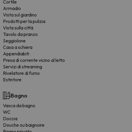
Cortile
Armadio
Vista sul giardino
Prodotti per la pulizia
Vista sulla città
Tavolo da pranzo
Seggiolone
Casa a schiera
Appendiabiti
Presa di corrente vicino al letto
Servizi di streaming
Rivelatore di fumo
Estintore
Bagno
Vasca da bagno
WC
Doccia
Douche ou baignoire
Bagno privato