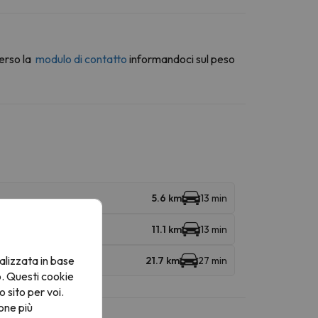
erso la
modulo di contatto
informandoci sul peso
5.6 km
13 min
11.1 km
13 min
alizzata in base
21.7 km
27 min
o. Questi cookie
o sito per voi.
one più