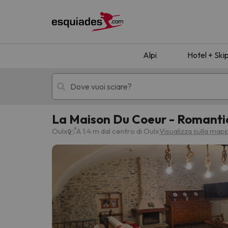
Alpi
Hotel + Ski
La Maison Du Coeur - Romanti
Hotel + skipass
Hotel di montagn
Oulx
A 1.4 m dal centro di Oulx
Visualizza sulla map
Ops, non abbiamo trovato alcun risultato corr