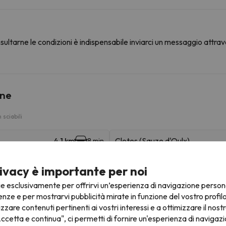
ultarne le condizioni è indispensabile inviarci un messaggio attrav
ine
sciabili
Clotes (Sauze d'Oulx)
4.1 km
8 min
Cesana (San Sicario)
11.1 km
12 min
ivacy è importante per noi
ie esclusivamente per offrirvi un’esperienza di navigazione person
Cit Roc (Sestriere)
17.1 km
21 min
enze e per mostrarvi pubblicità mirate in funzione del vostro profil
izzare contenuti pertinenti ai vostri interessi e a ottimizzare il nostr
ccetta e continua", ci permetti di fornire un'esperienza di navigazi