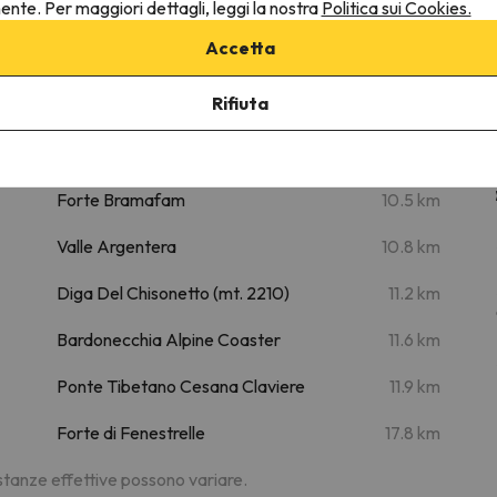
nente. Per maggiori dettagli, leggi la nostra
Politica sui Cookies.
Romantic Holiday
Accetta
Luoghi di interesse
Rifiuta
m
Parco Avventura Chaberton
8.1 km
m
Vialattea
9.4 km
Forte Bramafam
10.5 km
Valle Argentera
10.8 km
Diga Del Chisonetto (mt. 2210)
11.2 km
Bardonecchia Alpine Coaster
11.6 km
Ponte Tibetano Cesana Claviere
11.9 km
Forte di Fenestrelle
17.8 km
distanze effettive possono variare.