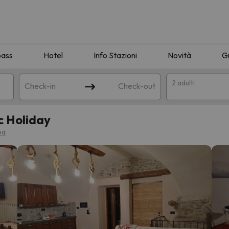
pass
Hotel
Info Stazioni
Novità
G
2 adulti
Check-in
Check-out
c Holiday
a
pa
ispondente alla sua ricerca. Provare a modificare la destinazione.