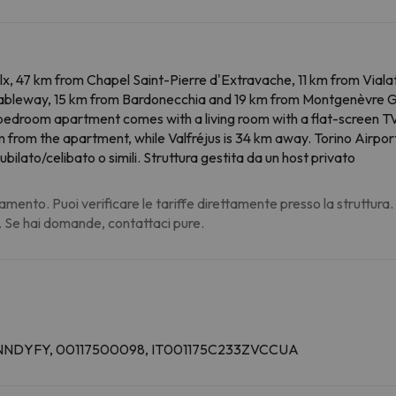
lx, 47 km from Chapel Saint-Pierre d'Extravache, 11 km from Viala
bleway, 15 km from Bardonecchia and 19 km from Montgenèvre Golf
bedroom apartment comes with a living room with a flat-screen TV
from the apartment, while Valfréjus is 34 km away. Torino Airport
ubilato/celibato o simili. Struttura gestita da un host privato
amento. Puoi verificare le tariffe direttamente presso la struttura
. Se hai domande, contattaci pure.
2EUNNDYFY, 00117500098, IT001175C233ZVCCUA