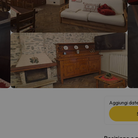
la strada. Non appena troverà la bussola, tornerà.
Aggiungi date 
Posizione e 