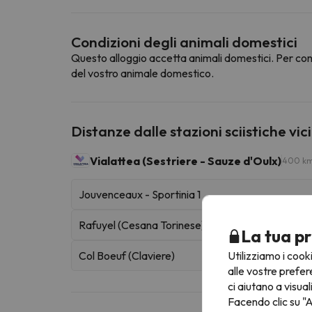
Condizioni degli animali domestici
Questo alloggio accetta animali domestici. Per cons
del vostro animale domestico.
Distanze dalle stazioni sciistiche vic
Vialattea (Sestriere - Sauze d'Oulx)
400 km 
Jouvenceaux - Sportinia 1
Rafuyel (Cesana Torinese)
La tua pr
Utilizziamo i cook
Col Boeuf (Claviere)
alle vostre prefer
ci aiutano a visual
Facendo clic su "A