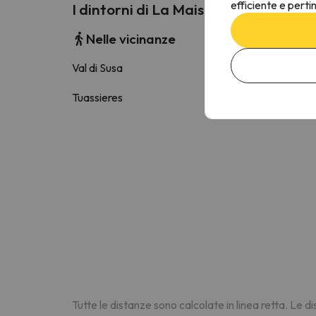
efficiente e perti
I dintorni di La Maison Du Coeur - 
Nelle vicinanze
Val di Susa
1.9 k
Tuassieres
4.9 k
Tutte le distanze sono calcolate in linea retta. Le 