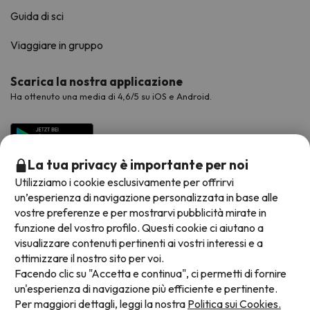
Guida di sci
Viaggiare in gruppo
Scarica la nostra applicazione
Ha ottenuto una media di 4,6/5 su iOS e Android.
La tua privacy è importante per noi
Utilizziamo i cookie esclusivamente per offrirvi
un’esperienza di navigazione personalizzata in base alle
vostre preferenze e per mostrarvi pubblicità mirate in
funzione del vostro profilo. Questi cookie ci aiutano a
visualizzare contenuti pertinenti ai vostri interessi e a
Metodi di pagamento disponibili
ottimizzare il nostro sito per voi.
Facendo clic su "Accetta e continua", ci permetti di fornire
un'esperienza di navigazione più efficiente e pertinente.
Per maggiori dettagli, leggi la nostra
Politica sui Cookies.