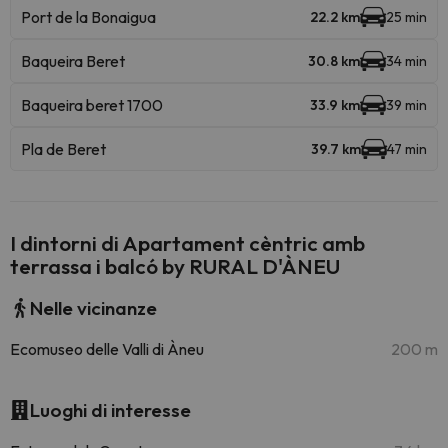
Port de la Bonaigua
22.2 km
25 min
Baqueira Beret
30.8 km
34 min
Baqueira beret 1700
33.9 km
39 min
Pla de Beret
39.7 km
47 min
I dintorni di Apartament cèntric amb
terrassa i balcó by RURAL D'ÀNEU
Nelle vicinanze
Ecomuseo delle Valli di Àneu
200 m
Luoghi di interesse