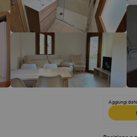
la strada. Non appena troverà la bussola, tornerà.
Aggiungi date 
Posizione e 