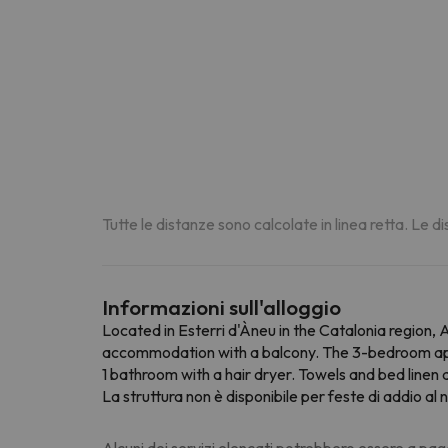
Tutte le distanze sono calcolate in linea retta. Le 
Informazioni sull'alloggio
Located in Esterri d'Àneu in the Catalonia region
accommodation with a balcony. The 3-bedroom apart
1 bathroom with a hair dryer. Towels and bed line
La struttura non è disponibile per feste di addio al n
Alcuni dei servizi elencati potrebbero essere a pag