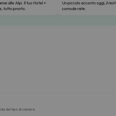
enei alle Alpi. Il tuo Hotel +
Un piccolo acconto oggi, il rest
s, tutto pronto.
comode rate.
da del tipo di camera.