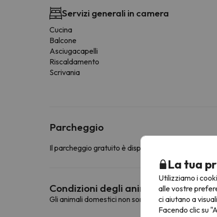
Servizi generali in camera
Cucina
Balcone
Asciugacapelli
Riscaldamento
Scrivania
Parcheggio
Il parcheggio gratuito è disponibile nelle immediate 
La tua pr
Utilizziamo i cook
Condizioni degli animali domestici
alle vostre prefer
ci aiutano a visual
Gli animali domestici non sono ammessi in questa st
Facendo clic su "A