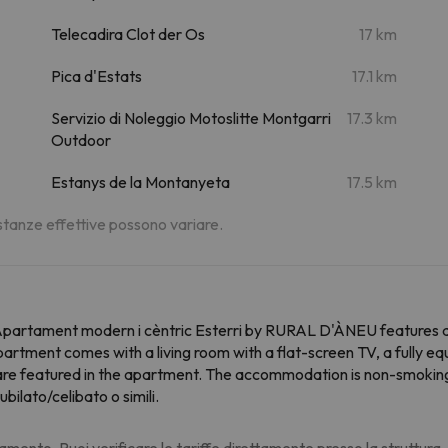
Telecadira Clot der Os
17 km
Pica d'Estats
17.1 km
Servizio di Noleggio Motoslitte Montgarri
17.3 km
Outdoor
Estanys de la Montanyeta
17.5 km
distanze effettive possono variare.
, Apartament modern i cèntric Esterri by RURAL D'ÀNEU features 
ment comes with a living room with a flat-screen TV, a fully eq
n are featured in the apartment. The accommodation is non-smokin
ubilato/celibato o simili.
amento. Puoi verificare le tariffe direttamente presso la struttura