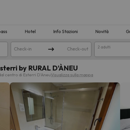
pass
Hotel
Info Stazioni
Novità
G
2 adulti
Check-in
Check-out
Esterri by RURAL D'ÀNEU
a
al centro di Esterri D'Aneu
Visualizza sulla mappa
ispondente alla sua ricerca. Provare a modificare la destinazione.