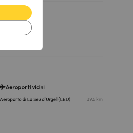
Aeroporti vicini
Aeroporto di La Seu d'Urgell (LEU)
39.5 km