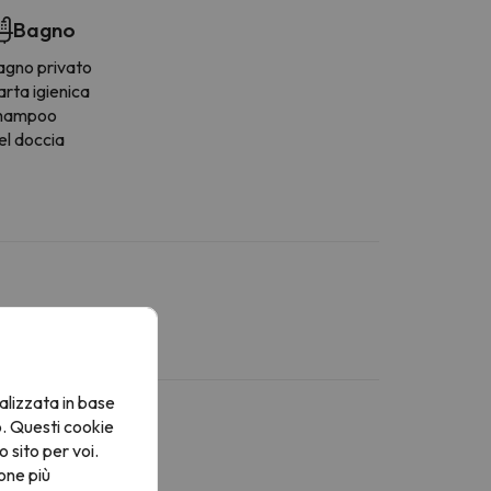
Bagno
agno privato
rta igienica
hampoo
el doccia
alizzata in base
o. Questi cookie
o sito per voi.
one più