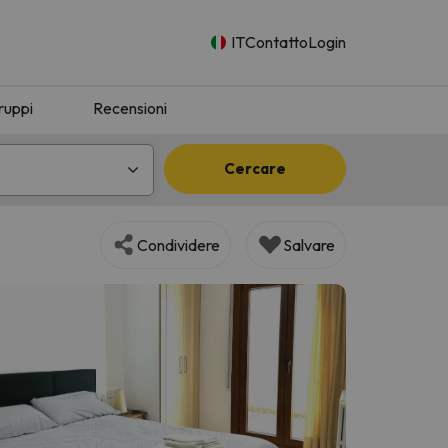
IT
Contatto
Login
ruppi
Recensioni
Cercare
Condividere
Salvare