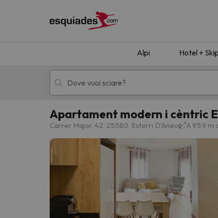
Alpi
Hotel + Ski
Apartament modern i cèntric 
Hotel + skipass
Hotel di montagn
Carrer Major, 42, 25580, Esterri D'Aneu
A 95.9 m d
Ops, non abbiamo trovato alcun risultato corr