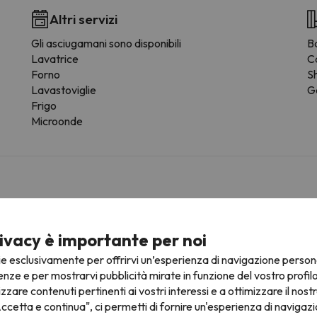
Altri servizi
Gli asciugamani sono disponibili
B
Lavatrice
Ca
Forno
S
Lavastoviglie
G
Frigo
Microonde
vicinanze dell'alloggio.
ivacy è importante per noi
ie esclusivamente per offrirvi un’esperienza di navigazione person
enze e per mostrarvi pubblicità mirate in funzione del vostro profil
izzare contenuti pertinenti ai vostri interessi e a ottimizzare il nostr
ruttura.
ccetta e continua", ci permetti di fornire un'esperienza di navigazi