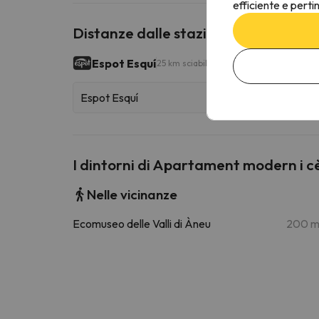
efficiente e perti
Distanze dalle stazioni sciistiche vic
Espot Esquí
25 km sciabili
Espot Esquí
I dintorni di Apartament modern i 
Nelle vicinanze
Ecomuseo delle Valli di Àneu
200 