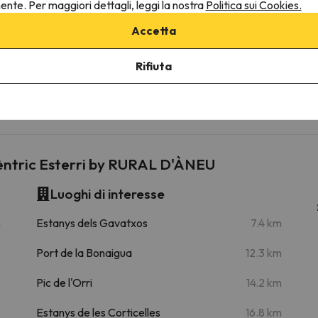
nente. Per maggiori dettagli, leggi la nostra
Politica sui Cookies.
Accetta
ine
Rifiuta
16.4 km
22 min
cèntric Esterri by RURAL D'ÀNEU
Luoghi di interesse
m
Estanys dels Gavatxos
7.4 km
Port de la Bonaigua
12.3 km
Pic de l'Orri
14.2 km
Estanys de les Corticelles
16.8 km