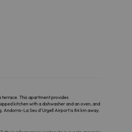
a terrace. This apartment provides
uipped kitchen with a dishwasher and an oven, and
g. Andorra–La Seu d'Urgell Airport is 84 km away.
. Tutte le informazioni contenute in questo annuncio