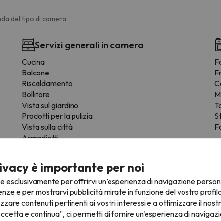
da del tipo di camera.
Servizi generali in camera
Cucina
F
Balcone
F
Riscaldamento
C
Bollitore
M
Vista sul giardino
T
Prodotti per la pulizia
St
Vista sulla città
Fo
Armadietti
Rivelatore di fumo
ivacy è importante per noi
ie esclusivamente per offrirvi un’esperienza di navigazione person
enze e per mostrarvi pubblicità mirate in funzione del vostro profil
izzare contenuti pertinenti ai vostri interessi e a ottimizzare il nostr
ccetta e continua", ci permetti di fornire un'esperienza di navigazi