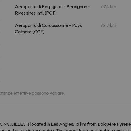
m
Aeroporto di Perpignan - Perpignan -
67.4 km
Rivesaltes Intl. (PGF)
m
Aeroporto di Carcassonne - Pays
72.7 km
m
Cathare (CCF)
m
m
m
m
distanze effettive possono variare.
JONQUILLES is located in Les Angles, 16 km from Bolquère Pyré
ing and a concierge service. The property is non-smoking and is s