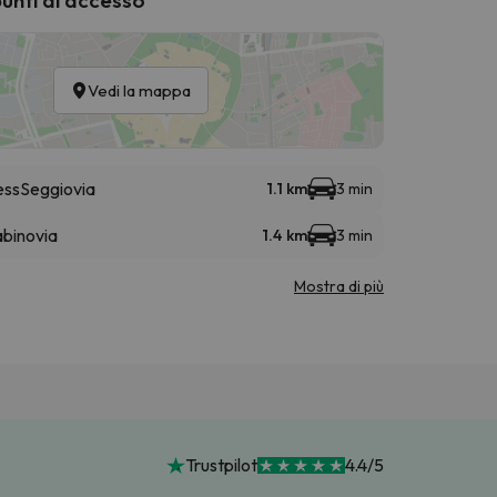
Vedi la mappa
ess
Seggiovia
1.1 km
3 min
binovia
1.4 km
3 min
Mostra di più
Trustpilot
4.4/5