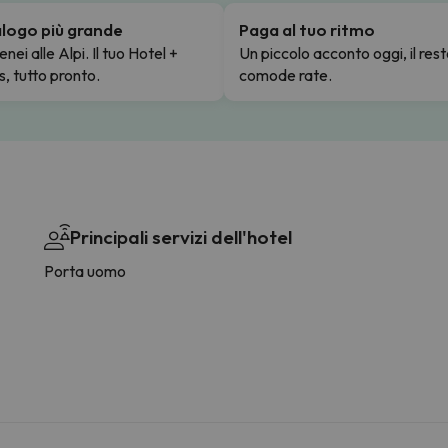
talogo più grande
Paga al tuo ritmo
enei alle Alpi. Il tuo Hotel +
Un piccolo acconto oggi, il rest
s, tutto pronto.
comode rate.
Principali servizi dell'hotel
Porta uomo