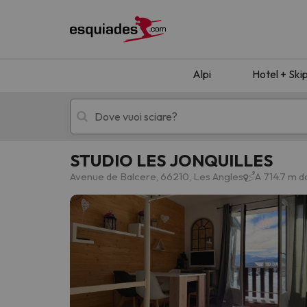
Alpi
Hotel + Ski
STUDIO LES JONQUILLES
Hotel + skipass
Hotel di montagn
Avenue de Balcere, 66210, Les Angles
A 714.7 m d
Ops, non abbiamo trovato alcun risultato corr