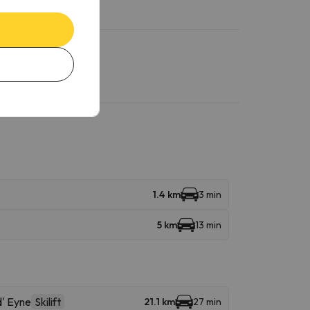
1.4 km
3 min
5 km
13 min
' Eyne
Skilift
21.1 km
27 min