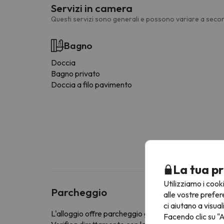
Servizi in camera
Questi servizi sono generali e possono variare a secon
Bagno
Doccia
Bagno privato
Doccia a filo pavimento
La tua pr
Utilizziamo i cook
Parcheggio
alle vostre prefer
ci aiutano a visual
L'alloggio offre parcheggio gratuito
Facendo clic su "A