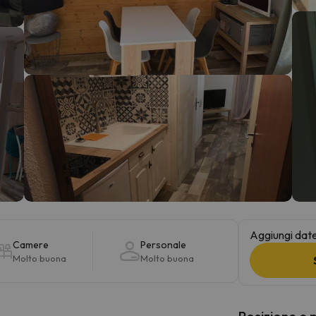
la strada. Non appena troverà la bussola, tornerà.
Aggiungi date 
Camere
Personale
Molto buona
Molto buona
Posizione e 