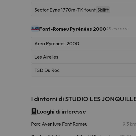
Sector Eyne 1770m-TK fount
Skilift
Font-Romeu Pyrénées 2000
43 km sciabili
Area Pyrenees 2000
Les Airelles
TSD Du Roc
I dintorni di STUDIO LES JONQUILL
Luoghi di interesse
Parc Aventure Font Romeu
9.3 k