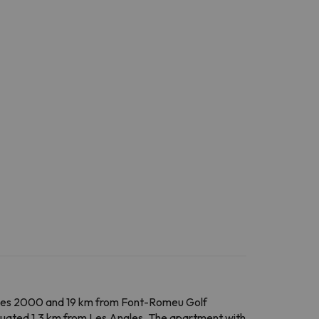
nées 2000 and 19 km from Font-Romeu Golf
ituated 1.3 km from Les Angles. The apartment with