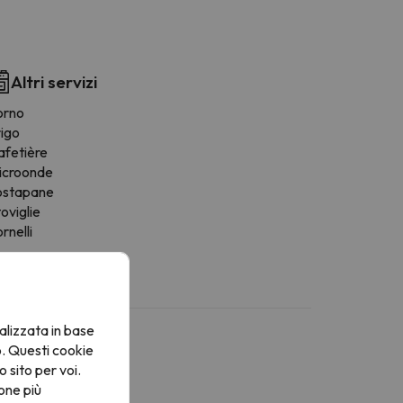
Altri servizi
orno
rigo
afetière
icroonde
ostapane
oviglie
rnelli
alizzata in base
o. Questi cookie
o sito per voi.
one più