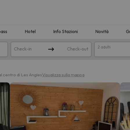
pass
Hotel
Info Stazioni
Novità
G
2 adulti
Check-in
Check-out
a
al centro di Les Angles
Visualizza sulla mappa
ispondente alla sua ricerca. Provare a modificare la destinazione.