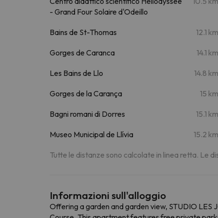
Centro didattico scientifico Héliodyssée
10.5 k
- Grand Four Solaire d'Odeillo
Bains de St-Thomas
12.1 k
Gorges de Caranca
14.1 k
Les Bains de Llo
14.8 k
Gorges de la Carança
15 k
Bagni romani di Dorres
15.1 k
Museo Municipal de Llívia
15.2 k
Tutte le distanze sono calcolate in linea retta. Le 
Informazioni sull'alloggio
Offering a garden and garden view, STUDIO LES 
Course. This apartment features free private park