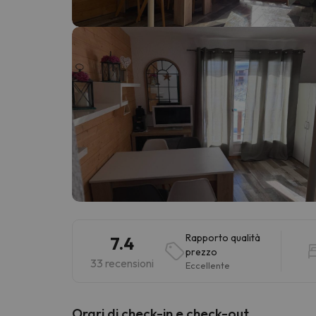
Sembra che il nostro ricercatore abbia perso 
Rapporto qualità
7.4
prezzo
33 recensioni
Eccellente
Orari di check-in e check-out