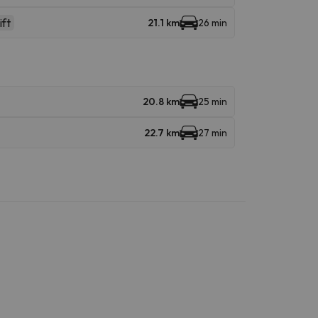
ift
21.1 km
26 min
20.8 km
25 min
22.7 km
27 min