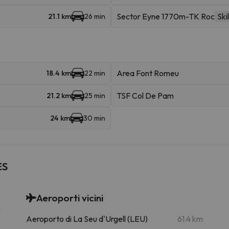
Sector Eyne 1770m-TK Roc
Skil
21.1 km
26 min
Area Font Romeu
18.4 km
22 min
TSF Col De Pam
21.2 km
25 min
24 km
30 min
ES
Aeroporti vicini
m
Aeroporto di La Seu d'Urgell (LEU)
61.4 km