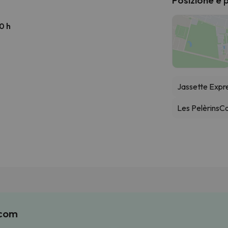
0 h
Jassette Expr
Les Pelèrins
Ca
.com