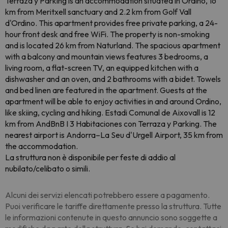
Terraza y Parking is an accommodation situated in Ordino, 16
km from Meritxell sanctuary and 2.2 km from Golf Vall
d'Ordino. This apartment provides free private parking, a 24-
hour front desk and free WiFi. The property is non-smoking
and is located 26 km from Naturland. The spacious apartment
with a balcony and mountain views features 3 bedrooms, a
living room, a flat-screen TV, an equipped kitchen with a
dishwasher and an oven, and 2 bathrooms with a bidet. Towels
and bed linen are featured in the apartment. Guests at the
apartment will be able to enjoy activities in and around Ordino,
like skiing, cycling and hiking. Estadi Comunal de Aixovall is 12
km from AndBnB I 3 Habitaciones con Terraza y Parking. The
nearest airport is Andorra–La Seu d'Urgell Airport, 35 km from
the accommodation.
La struttura non è disponibile per feste di addio al
nubilato/celibato o simili.
Alcuni dei servizi elencati potrebbero essere a pagamento.
Puoi verificare le tariffe direttamente presso la struttura. Tutte
le informazioni contenute in questo annuncio sono soggette a