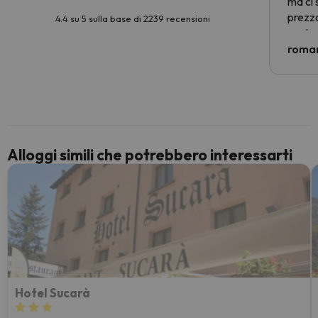
ma ci 
prezzo
4.4 su 5 sulla base di 2239 recensioni
nostra 
econom
roman
costre
voluto
per 6 g
paghi 
Alloggi simili che potrebbero interessarti
Hotel Sucarà