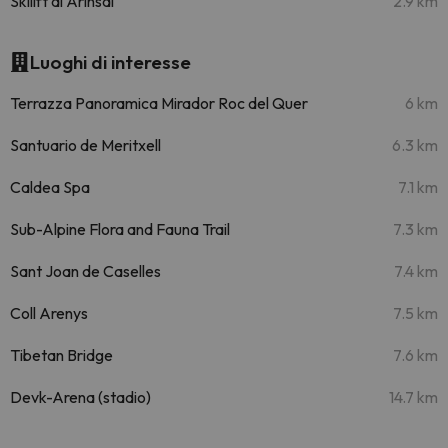
Skilift di Arinsal
2.9 km
Luoghi di interesse
Terrazza Panoramica Mirador Roc del Quer
6 km
Santuario de Meritxell
6.3 km
Caldea Spa
7.1 km
Sub-Alpine Flora and Fauna Trail
7.3 km
Sant Joan de Caselles
7.4 km
Coll Arenys
7.5 km
Tibetan Bridge
7.6 km
Devk-Arena (stadio)
14.7 km