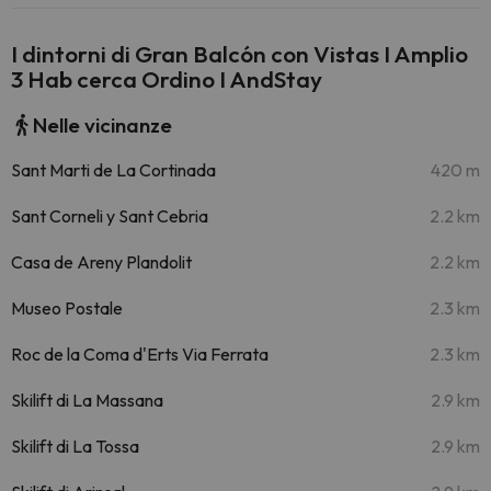
I dintorni di Gran Balcón con Vistas I Amplio
3 Hab cerca Ordino I AndStay
Nelle vicinanze
Sant Marti de La Cortinada
420 m
Sant Corneli y Sant Cebria
2.2 km
Casa de Areny Plandolit
2.2 km
Museo Postale
2.3 km
Roc de la Coma d'Erts Via Ferrata
2.3 km
Skilift di La Massana
2.9 km
Skilift di La Tossa
2.9 km