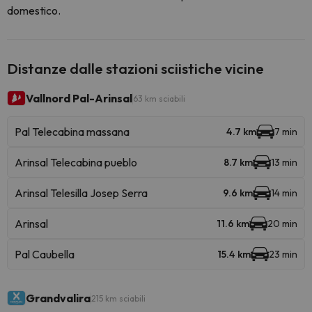
domestico.
Distanze dalle stazioni sciistiche vicine
Vallnord Pal-Arinsal
63 km sciabili
Pal Telecabina massana
4.7 km
7 min
Arinsal Telecabina pueblo
8.7 km
13 min
Arinsal Telesilla Josep Serra
9.6 km
14 min
Arinsal
11.6 km
20 min
Pal Caubella
15.4 km
23 min
Grandvalira
215 km sciabili