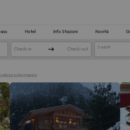
pass
Hotel
Info Stazioni
Novità
G
2 adulti
Check-in
Check-out
a
sualizza sulla mappa
ispondente alla sua ricerca. Provare a modificare la destinazione.