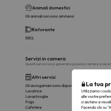
Animali domestici
Gli animali non sono ammessi
Ristorante
BBQ
Servizi in camera
Questi servizi sono generali e possono variare a secon
Altri servizi
La tua pr
Gli asciugamani sono disponibili
Utilizziamo i cook
Lavatrice
alle vostre prefer
Lavastoviglie
ci aiutano a visual
Frigo
Facendo clic su "A
Cafetière