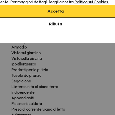
nente. Per maggiori dettagli, leggi la nostra
Politica sui Cookies.
Riscaldamento
Do
Servizio di allarme
D
Accetta
Bollitore
Cheminée dans la chambre
Rifiuta
Ferro
Scrivania
Pavimento in legno o parquet
Piscina privata
Armadio
Vista sul giardino
Vista sulla piscina
Ipoallergenico
Prodotti per la pulizia
Tavolo da pranzo
Seggiolone
L'intera unità al piano terra
Indipendente
Appendiabiti
Piscina riscaldata
Presa di corrente vicino al letto
Adattatore