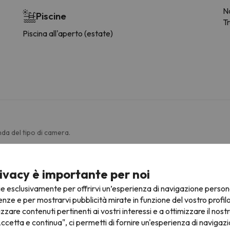
Na
Piscine
T
Piscina all'aperto (estate)
da del tipo di camera.
Servizi generali in camera
ivacy è importante per noi
tv
W
ie esclusivamente per offrirvi un’esperienza di navigazione person
Radio
D
enze e per mostrarvi pubblicità mirate in funzione del vostro profil
Cucina
D
izzare contenuti pertinenti ai vostri interessi e a ottimizzare il nostr
Balcone
B
ccetta e continua", ci permetti di fornire un'esperienza di navigazi
Asciugacapelli
Ca