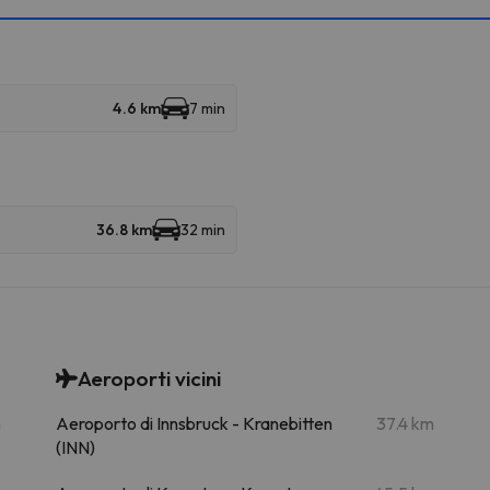
4.6 km
7 min
36.8 km
32 min
Aeroporti vicini
m
Aeroporto di Innsbruck - Kranebitten
37.4 km
(INN)