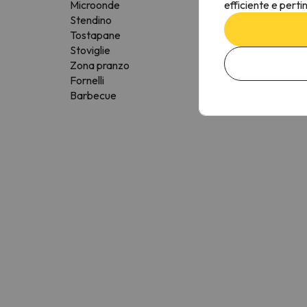
efficiente e perti
Microonde
Stendino
Tostapane
Stoviglie
Zona pranzo
Fornelli
Barbecue