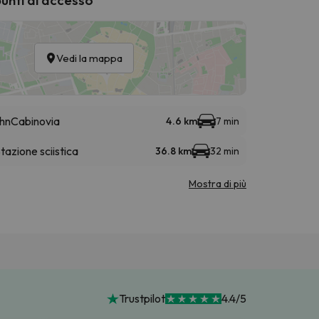
Vedi la mappa
hn
Cabinovia
4.6 km
7 min
tazione sciistica
36.8 km
32 min
Mostra di più
Trustpilot
4.4/5