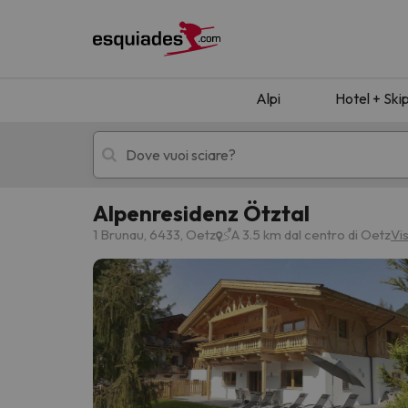
Alpi
Hotel + Ski
Alpenresidenz Ötztal
Hotel + skipass
Hotel di montagn
1 Brunau, 6433, Oetz
A 3.5 km dal centro di Oetz
Vi
Ops, non abbiamo trovato alcun risultato corr