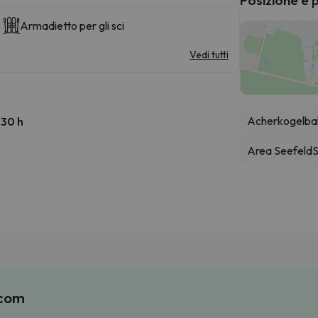
Armadietto per gli sci
Vedi tutti
Acherkogelba
:30 h
Area Seefeld
S
.com