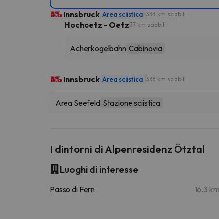
Innsbruck
Area sciistica
333 km sciabili
Hochoetz - Oetz
37 km sciabili
Acherkogelbahn
Cabinovia
Innsbruck
Area sciistica
333 km sciabili
Area Seefeld
Stazione sciistica
I dintorni di Alpenresidenz Ötztal
Luoghi di interesse
Passo di Fern
16.3 k