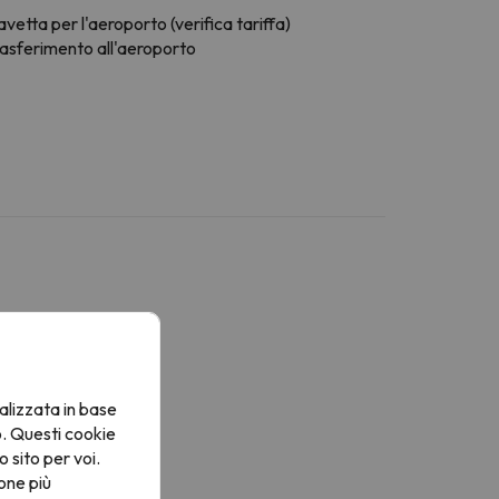
vetta per l'aeroporto (verifica tariffa)
rasferimento all'aeroporto
Bagno
C
alizzata in base
occia
o. Questi cookie
ouche ou baignoire
o sito per voi.
agno privato
one più
rta igienica