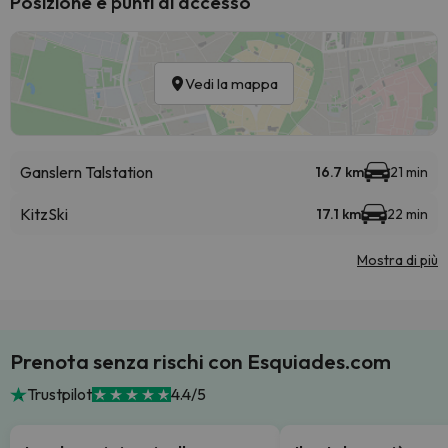
Posizione e punti di accesso
Vedi la mappa
Ganslern Talstation
16.7 km
21 min
KitzSki
17.1 km
22 min
Mostra di più
Prenota senza rischi con Esquiades.com
Trustpilot
4.4/5