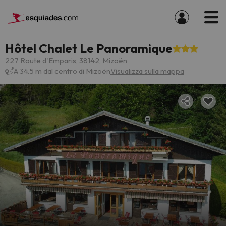
Hôtel Chalet Le Panoramique
227 Route d'Emparis, 38142, Mizoën
A 34.5 m dal centro di Mizoën
Visualizza sulla mappa