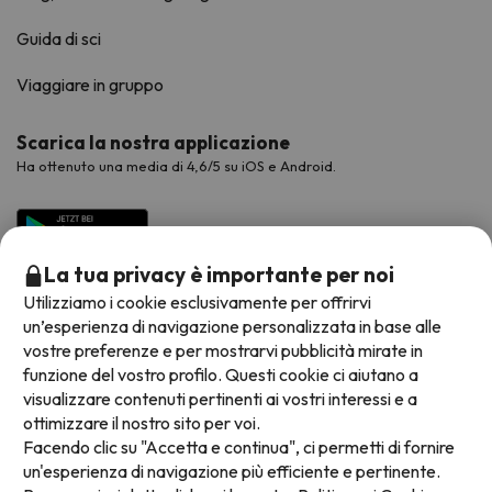
Guida di sci
Viaggiare in gruppo
Scarica la nostra applicazione
Ha ottenuto una media di 4,6/5 su iOS e Android.
La tua privacy è importante per noi
Utilizziamo i cookie esclusivamente per offrirvi
un’esperienza di navigazione personalizzata in base alle
vostre preferenze e per mostrarvi pubblicità mirate in
funzione del vostro profilo. Questi cookie ci aiutano a
visualizzare contenuti pertinenti ai vostri interessi e a
Metodi di pagamento disponibili
ottimizzare il nostro sito per voi.
Facendo clic su "Accetta e continua", ci permetti di fornire
un'esperienza di navigazione più efficiente e pertinente.