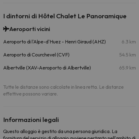
I dintorni di Hôtel Chalet Le Panoramique
Aeroporti vicini
Aeroporto di l'Alpe-d'Huez - Henri Giraud (AHZ)
6.3 km
Aeroporto di Courchevel (CVF)
54.5 km
Albertville (XAV-Aeroporto di Albertville)
65.9 km
Tutte le distanze sono calcolate in linea retta. Le distanze
effettive possono variare.
Informazioni legali
Questo alloggio è gestito da una persona giuridica. La
fornitura del servizio di alloggio avviene pertanto nell'ambito di