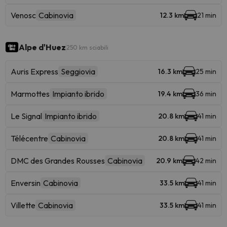
Venosc
Cabinovia
12.3 km
21 min
Alpe d'Huez
250 km sciabili
Auris Express
Seggiovia
16.3 km
25 min
Marmottes
Impianto ibrido
19.4 km
36 min
Le Signal
Impianto ibrido
20.8 km
41 min
Télécentre
Cabinovia
20.8 km
41 min
DMC des Grandes Rousses
Cabinovia
20.9 km
42 min
Enversin
Cabinovia
33.5 km
41 min
Villette
Cabinovia
33.5 km
41 min