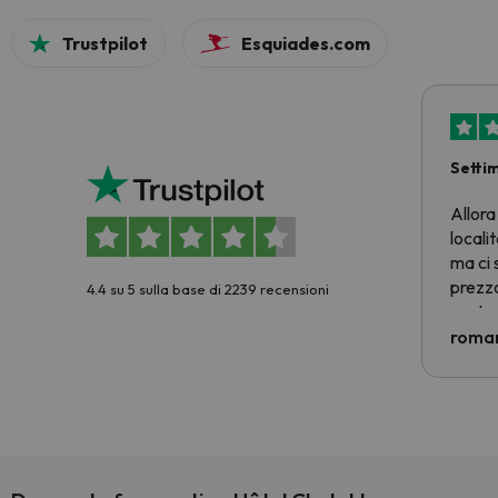
Trustpilot
Esquiades.com
Setti
Allora
locali
ma ci 
prezzo
4.4 su 5 sulla base di 2239 recensioni
nostra 
econom
roman
costre
voluto
per 6 g
paghi 