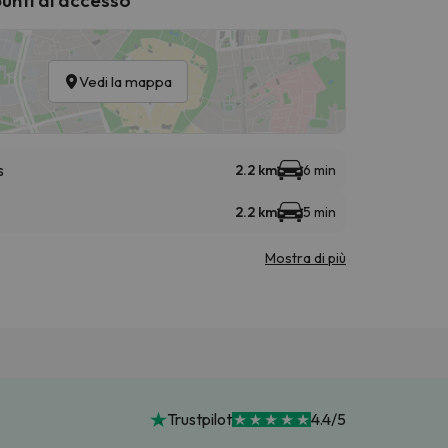
Vedi la mappa
s
2.2 km
6 min
2.2 km
5 min
Mostra di più
Trustpilot
4.4/5