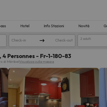
pass
Hotel
Info Stazioni
Novità
G
2 adulti
Check-in
Check-out
 4 Personnes - Fr-1-180-83
a
ro di Méribel
Visualizza sulla mappa
ispondente alla sua ricerca. Provare a modificare la destinazione.