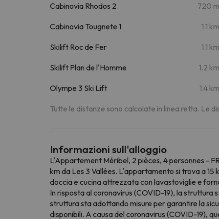
Cabinovia Rhodos 2
720 
Cabinovia Tougnete 1
1.1 k
Skilift Roc de Fer
1.1 k
Skilift Plan de l'Homme
1.2 k
Olympe 3 Ski Lift
1.4 k
Tutte le distanze sono calcolate in linea retta. Le 
Informazioni sull'alloggio
L'Appartement Méribel, 2 pièces, 4 personnes - FR-1
km da Les 3 Vallées. L'appartamento si trova a 15 
doccia e cucina attrezzata con lavastoviglie e for
In risposta al coronavirus (COVID-19), la struttura
struttura sta adottando misure per garantire la sicu
disponibili. A causa del coronavirus (COVID-19), ques