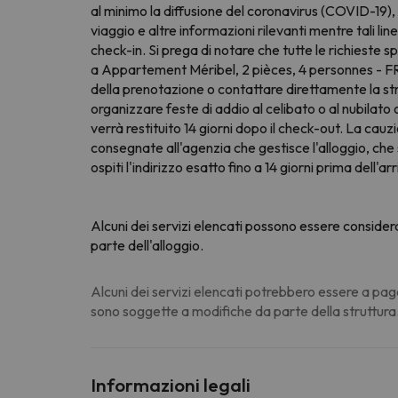
al minimo la diffusione del coronavirus (COVID-19), 
viaggio e altre informazioni rilevanti mentre tali l
check-in. Si prega di notare che tutte le richieste 
a Appartement Méribel, 2 pièces, 4 personnes - FR-1
della prenotazione o contattare direttamente la str
organizzare feste di addio al celibato o al nubilato 
verrà restituito 14 giorni dopo il check-out. La ca
consegnate all'agenzia che gestisce l'alloggio, che 
ospiti l'indirizzo esatto fino a 14 giorni prima dell'
Alcuni dei servizi elencati possono essere consider
parte dell'alloggio.
Alcuni dei servizi elencati potrebbero essere a pag
sono soggette a modifiche da parte della struttura
Informazioni legali