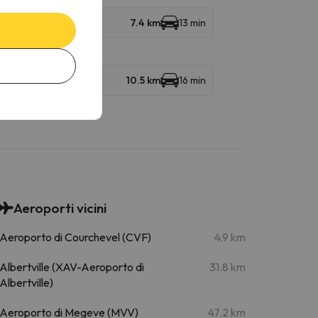
7.4 km
13 min
10.5 km
16 min
Aeroporti vicini
Aeroporto di Courchevel (CVF)
4.9 km
Albertville (XAV-Aeroporto di
31.8 km
Albertville)
Aeroporto di Megeve (MVV)
47.2 km