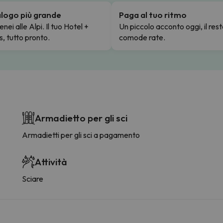
talogo più grande
Paga al tuo ritmo
enei alle Alpi. Il tuo Hotel +
Un piccolo acconto oggi, il rest
s, tutto pronto.
comode rate.
Armadietto per gli sci
Armadietti per gli sci a pagamento
Attività
Sciare