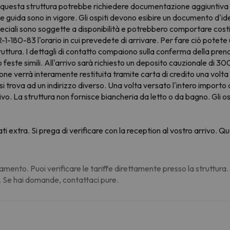
questa struttura potrebbe richiedere documentazione aggiuntiva agli 
inee guida sono in vigore. Gli ospiti devono esibire un documento d'i
speciali sono soggette a disponibilità e potrebbero comportare costi
-180-83 l'orario in cui prevedete di arrivare. Per fare ciò potete 
uttura. I dettagli di contatto compaiono sulla conferma della preno
o feste simili. All'arrivo sarà richiesto un deposito cauzionale di 3
uzione verrà interamente restituita tramite carta di credito una vol
si trova ad un indirizzo diverso. Una volta versato l'intero importo
arrivo. La struttura non fornisce biancheria da letto o da bagno. Gli o
ati extra. Si prega di verificare con la reception al vostro arrivo.
amento. Puoi verificare le tariffe direttamente presso la struttura
. Se hai domande, contattaci pure.