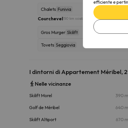
efficiente e perti
Chalets
Funivia
Courchevel
150 km sciabili
Gros Murger
Skilift
Tovets
Seggiovia
I dintorni di Appartement Méribel, 2
Nelle vicinanze
Skilift Morel
390 
Golf de Méribel
640 
Skilift Altiport
670 