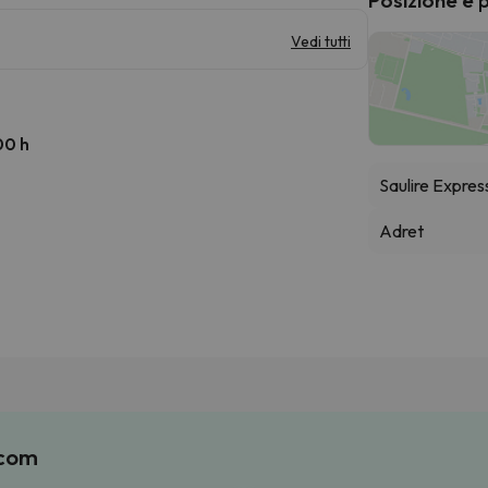
Vedi tutti
00 h
Saulire Expres
Adret
.com