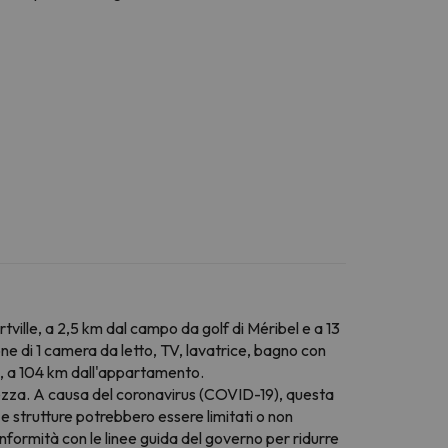
ville, a 2,5 km dal campo da golf di Méribel e a 13
ne di 1 camera da letto, TV, lavatrice, bagno con
e, a 104 km dall'appartamento.
urezza. A causa del coronavirus (COVID-19), questa
 e strutture potrebbero essere limitati o non
conformità con le linee guida del governo per ridurre