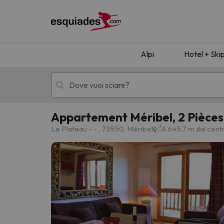
Alpi
Hotel + Ski
Appartement Méribel, 2 Pièces,
Hotel + skipass
Hotel di montagn
Le Plateau - - , 73550, Méribel
A 645.7 m dal cent
Ops, non abbiamo trovato alcun risultato corr