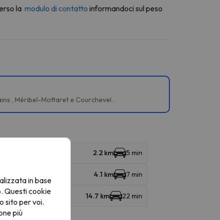
erso la
modulo di contatto
informandoci sul peso
Bains , Méribel-Mottaret e Courchevel .
2.2 km
5 min
4.1 km
7 min
alizzata in base
o. Questi cookie
ia
14.7 km
22 min
o sito per voi.
one più