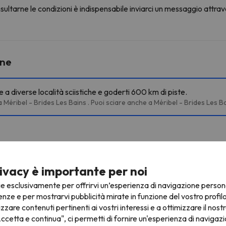
ultarne le condizioni è indispensabile inviarci un messaggio attrav
ine
 a diverse località sciistiche e goderti 600 km di piste.
 a Méribel - Brides Les Bains . Puoi sciare anche a Méribel - Brides Les 
Adret
2.2 km
6 min
ivacy è importante per noi
Olympe - Le Raffort
2.3 km
6 min
ie esclusivamente per offrirvi un’esperienza di navigazione person
enze e per mostrarvi pubblicità mirate in funzione del vostro profil
Télécabine de l'Olympe
Cabinov
7.4 km
21 min
izzare contenuti pertinenti ai vostri interessi e a ottimizzare il nostr
ccetta e continua", ci permetti di fornire un'esperienza di navigazi