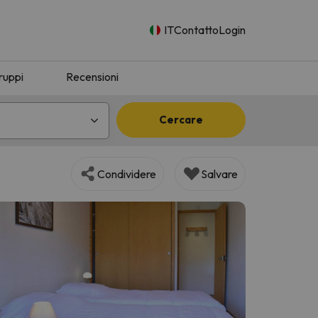
IT
Contatto
Login
ruppi
Recensioni
Cercare
Condividere
Salvare