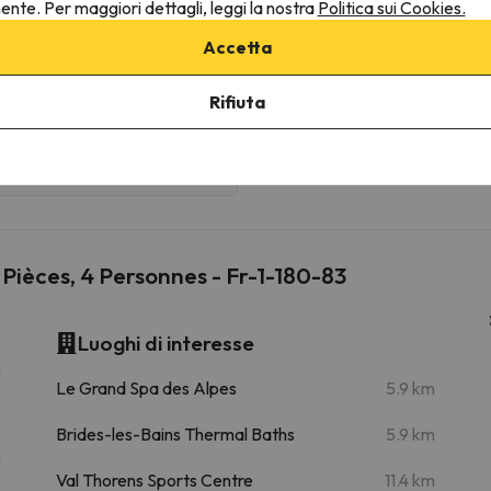
nente. Per maggiori dettagli, leggi la nostra
Politica sui Cookies.
Pas du Lac 1
Cabinovia
7.1 km
12 min
Accetta
Rifiuta
Forêt de Praz
Seggiovia
9 km
14 min
15.3 km
26 min
 Pièces, 4 Personnes - Fr-1-180-83
Luoghi di interesse
m
Le Grand Spa des Alpes
5.9 km
m
Brides-les-Bains Thermal Baths
5.9 km
m
Val Thorens Sports Centre
11.4 km