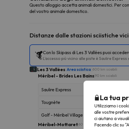
Questo alloggio accetta animali domestici. Per cons
del vostro animale domestico.
Distanze dalle stazioni sciistiche vic
Con lo Skipass di Les 3 Vallées puoi accedere
L'accesso più vicino alle piste è Saulire Express
Les 3 Vallées
Area sciistica
600 km sciabili
Méribel - Brides Les Bains
90 km sciabili
Saulire Express
La tua pr
Tougnète
Utilizziamo i cook
alle vostre prefer
Golf - Méribel Village
ci aiutano a visual
Méribel-Mottaret
Facendo clic su "A
60 km sciabili