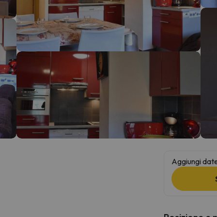
la strada. Non appena troverà la bussola, tornerà.
Aggiungi date 
Posizione e 