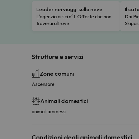
Leader nei viaggi sulla neve
Il ca
L'agenzia di sci n°1. Offerte che non
Dai Pir
troverai altrove.
Skipas
Strutture e servizi
Zone comuni
Ascensore
Animali domestici
animali ammessi
Condizioni degli animali domestici