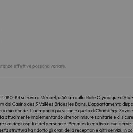
m
m
m
m
m
distanze effettive possono variare.
-180-83 si trova a Méribel, a 46 km dalla Halle Olympique d'Albert
km dal Casino des 3 Vallées Brides les Bains. L'appartamento dispo
no a microonde. L'aeroporto più vicino è quello di Chambéry-Savoi
 sta attualmente implementando ulteriori misure sanitarie e di sic
rezza degli ospiti e del personale. Per questo motivo alcuni servizi
ta struttura ha ridotto gli orari della reception e altri servizi. In 