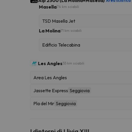
Alp 2500 (La Molina+Masella)
Area sciistica
Masella
74 km sciabili
TSD Masella Jet
La Molina
71 km sciabili
Edificio Telecabina
Les Angles
55 km sciabili
Area Les Angles
Jassette Express
Seggiovia
Pla del Mir
Seggiovia
I dintorni di Llivia XIII