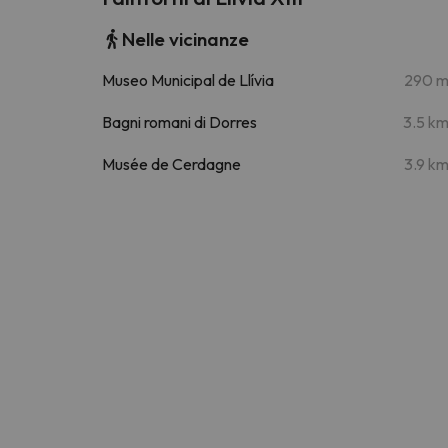
Nelle vicinanze
Museo Municipal de Llívia
290 
Bagni romani di Dorres
3.5 k
Musée de Cerdagne
3.9 k