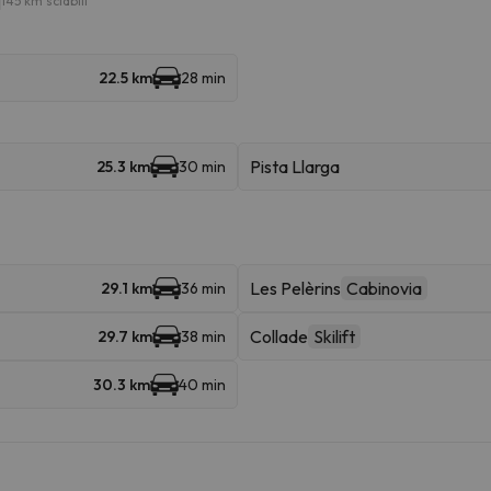
145 km sciabili
22.5 km
28 min
Pista Llarga
25.3 km
30 min
Les Pelèrins
Cabinovia
29.1 km
36 min
Collade
Skilift
29.7 km
38 min
30.3 km
40 min