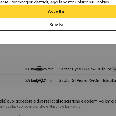
nente. Per maggiori dettagli, leggi la nostra
Politica sui Cookies.
Isard
15.1 km
24 min
Accetta
Colchique
15.3 km
24 min
Rifiuta
TSF Col De Pam
15.8 km
26 min
TSD Du Roc
17.8 km
29 min
Sector Eyne 1770m-TK fount
Sk
15.8 km
25 min
Sector St Pierre 1640m-Telesilla
15.8 km
24 min
a) puoi accedere a diverse località sciistiche e goderti 145 km di 
 a Masella. Puoi sciare anche a Masella e La Molina.