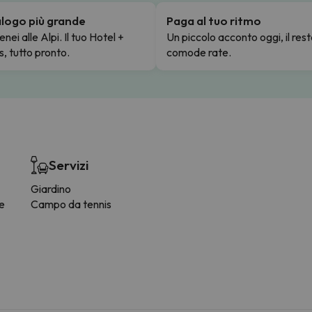
talogo più grande
Paga al tuo ritmo
enei alle Alpi. Il tuo Hotel +
Un piccolo acconto oggi, il rest
s, tutto pronto.
comode rate.
Servizi
Giardino
ee
Campo da tennis