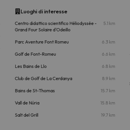
Luoghi di interesse
m
Centro didattico scientifico Héliodyssée -
5.1 km
Grand Four Solaire d'Odeillo
m
Parc Aventure Font Romeu
6.3 km
m
Golf de Font-Romeu
6.6 km
Les Bains de Llo
6.8 km
Club de Golf de La Cerdanya
8.9 km
Bains de St-Thomas
15.7 km
Vall de Núria
15.8 km
Salt del Grill
19.7 km