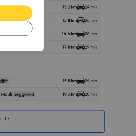
15.2 km
24 min
15.8 km
26 min
16.6 km
26 min
17.8 km
29 min
ilift
15.8 km
24 min
 Mouli
Seggiovia
19.3 km
28 min
piste.