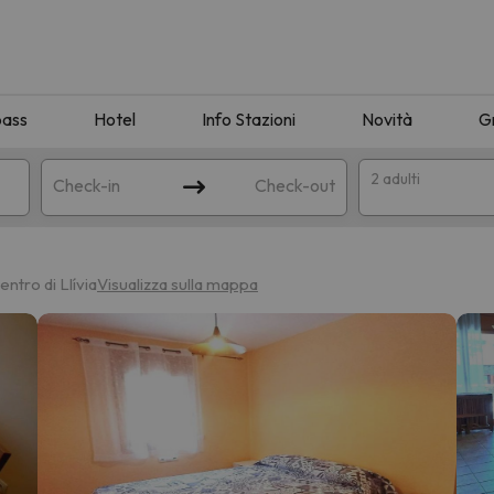
pass
Hotel
Info Stazioni
Novità
G
2 adulti
Check-in
Check-out
a
entro di Llívia
Visualizza sulla mappa
ispondente alla sua ricerca. Provare a modificare la destinazione.