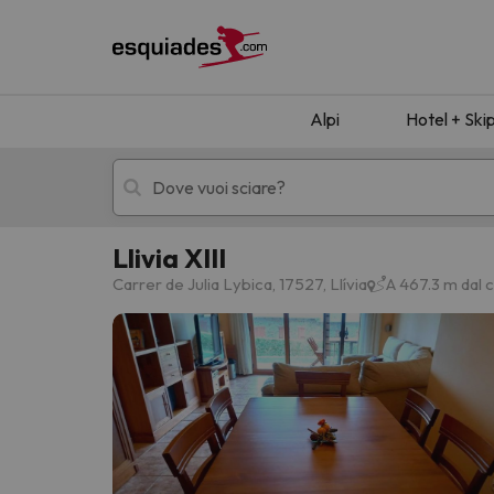
Alpi
Hotel + Ski
Llivia XIII
Hotel + skipass
Hotel di montagn
Carrer de Julia Lybica, 17527, Llívia
A 467.3 m dal c
Ops, non abbiamo trovato alcun risultato corr