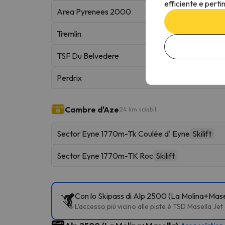
efficiente e perti
Area Pyrenees 2000
Tremlin
TSF Du Belvedere
Perdrix
Cambre d'Aze
24 km sciabili
Sector Eyne 1770m-Tk Coulée d' Eyne
Skilift
Sector Eyne 1770m-TK Roc
Skilift
Con lo Skipass di Alp 2500 (La Molina+Masell
L'accesso più vicino alle piste è TSD Masella Jet