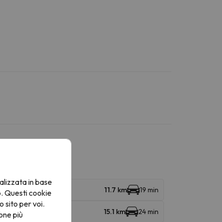
alizzata in base
11.7 km
19 min
o. Questi cookie
o sito per voi.
15.1 km
24 min
one più