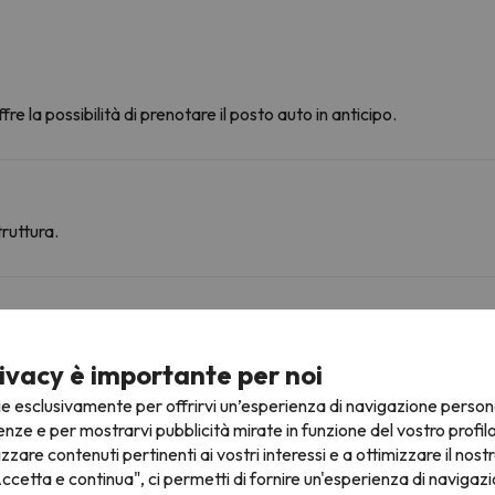
fre la possibilità di prenotare il posto auto in anticipo.
ruttura.
ine
ivacy è importante per noi
ie esclusivamente per offrirvi un’esperienza di navigazione person
Area Font Romeu
11.7 km
19 min
enze e per mostrarvi pubblicità mirate in funzione del vostro profil
izzare contenuti pertinenti ai vostri interessi e a ottimizzare il nostr
Sud I & II
15.1 km
24 min
ccetta e continua", ci permetti di fornire un'esperienza di navigazi