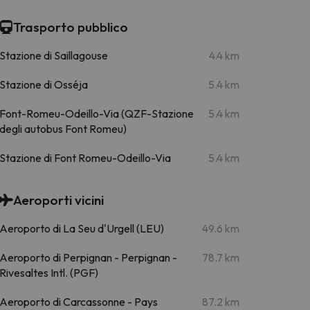
Trasporto pubblico
Stazione di Saillagouse
4.4 km
Stazione di Osséja
5.4 km
Font-Romeu-Odeillo-Via (QZF-Stazione
5.4 km
degli autobus Font Romeu)
Stazione di Font Romeu-Odeillo-Via
5.4 km
Aeroporti vicini
Aeroporto di La Seu d'Urgell (LEU)
49.6 km
Aeroporto di Perpignan - Perpignan -
78.7 km
Rivesaltes Intl. (PGF)
Aeroporto di Carcassonne - Pays
87.2 km