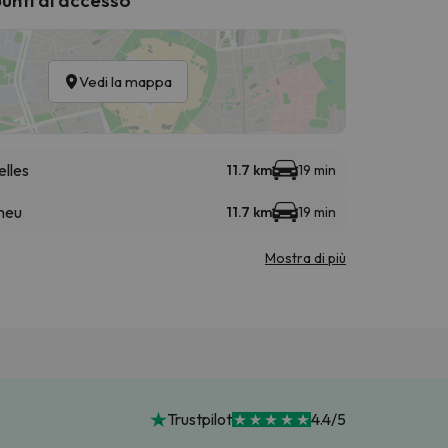
Vedi la mappa
elles
11.7 km
19 min
meu
11.7 km
19 min
Mostra di più
Trustpilot
4.4/5