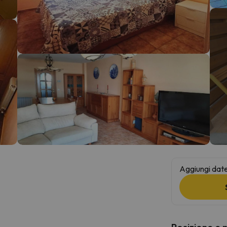
la strada. Non appena troverà la bussola, tornerà.
Aggiungi date 
Posizione e 