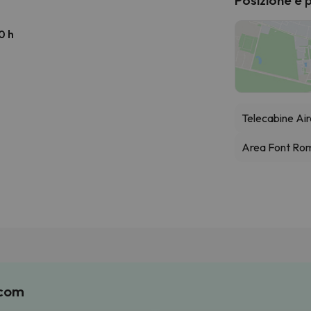
0 h
Telecabine Air
Area Font Ro
.com