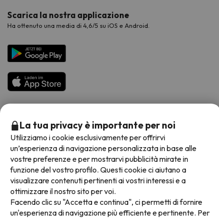
Scarica la nostra applicazione
Ha ottenuto una media di 4,6/5 su iOS e Android.
La tua privacy è importante per noi
Metodi di pagamento disponibili
Utilizziamo i cookie esclusivamente per offrirvi
un’esperienza di navigazione personalizzata in base alle
vostre preferenze e per mostrarvi pubblicità mirate in
funzione del vostro profilo. Questi cookie ci aiutano a
visualizzare contenuti pertinenti ai vostri interessi e a
Termini e condizioni generali
ottimizzare il nostro sito per voi.
Protezione dei dati
Facendo clic su "Accetta e continua", ci permetti di fornire
Informativa sui cookie
un'esperienza di navigazione più efficiente e pertinente. Per