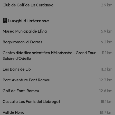
Club de Golf de La Cerdanya
2.9 km
Luoghi di interesse
Museo Municipal de Llívia
5.9 km
Bagni romani di Dorres
6.2 km
Centro didattico scientifico Héliodyssée - Grand Four
11.1 km
Solaire d'Odeillo
Les Bains de Llo
11.3 km
Parc Aventure Font Romeu
12.3 km
Golf de Font-Romeu
12.6 km
Cascata Les Fonts del Llobregat
18.1 km
Vall de Núria
18.7 km