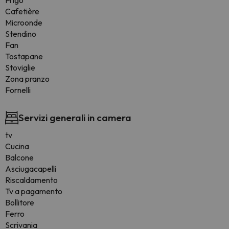
Frigo
Cafetière
Microonde
Stendino
Fan
Tostapane
Stoviglie
Zona pranzo
Fornelli
Servizi generali in camera
tv
Cucina
Balcone
Asciugacapelli
Riscaldamento
Tv a pagamento
Bollitore
Ferro
Scrivania