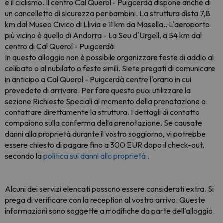
e il ciclismo. Il centro Cal Querol - Puigcerdà dispone anche di
un cancelletto di sicurezza per bambini. La struttura dista 7,8
km dal Museo Civico di Llivia e 11 km da Masella.. L'aeroporto
più vicino è quello di Andorra - La Seu d'Urgell, a 54 km dal
centro di Cal Querol - Puigcerdà.
In questo alloggio non è possibile organizzare feste di addio al
celibato o al nubilato o feste simili. Siete pregati di comunicare
in anticipo a Cal Querol - Puigcerdà centre l'orario in cui
prevedete di arrivare. Per fare questo puoi utilizzare la
sezione Richieste Speciali al momento della prenotazione o
contattare direttamente la struttura. I dettagli di contatto
compaiono sulla conferma della prenotazione. Se causate
danni alla proprietà durante il vostro soggiorno, vi potrebbe
essere chiesto di pagare fino a 300 EUR dopo il check-out,
secondo la
politica sui danni alla proprietà
.
Alcuni dei servizi elencati possono essere considerati extra. Si
prega di verificare con la reception al vostro arrivo. Queste
informazioni sono soggette a modifiche da parte dell'alloggio.