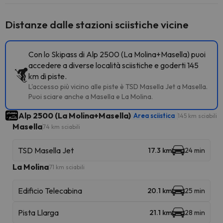
Distanze dalle stazioni sciistiche vicine
Con lo Skipass di Alp 2500 (La Molina+Masella) puoi
accedere a diverse località sciistiche e goderti 145
km di piste.
L'accesso più vicino alle piste è TSD Masella Jet a Masella.
Puoi sciare anche a Masella e La Molina.
Alp 2500 (La Molina+Masella)
Area sciistica
145 km sciabili
Masella
74 km sciabili
TSD Masella Jet
17.3 km
24 min
La Molina
71 km sciabili
Edificio Telecabina
20.1 km
25 min
Pista Llarga
21.1 km
28 min