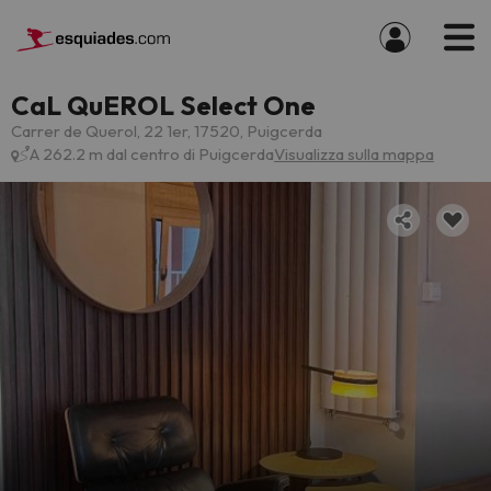
CaL QuEROL Select One
Carrer de Querol, 22 1er, 17520, Puigcerda
A 262.2 m dal centro di Puigcerda
Visualizza sulla mappa