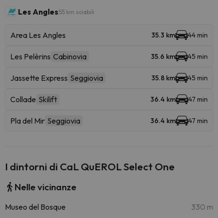
Les Angles
55 km sciabili
Area Les Angles
35.3 km
44 min
Les Pelèrins
Cabinovia
35.6 km
45 min
Jassette Express
Seggiovia
35.8 km
45 min
Collade
Skilift
36.4 km
47 min
Pla del Mir
Seggiovia
36.4 km
47 min
I dintorni di CaL QuEROL Select One
Nelle vicinanze
Museo del Bosque
330 m