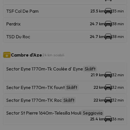
TSF Col De Pam
23.5 km
35 min
Perdrix
24.7 km
38 min
TSD Du Roc
24.7 km
38 min
Cambre d'Aze
24 km sciabili
Sector Eyne 1770m-Tk Coulée d' Eyne
Skilift
21.9 km
32 min
Sector Eyne 1770m-TK fount
Skilift
22 km
32 min
Sector Eyne 1770m-TK Roc
Skilift
22 km
32 min
Sector St Pierre 1640m-Telesilla Mouli
Seggiovia
25.4 km
36 min