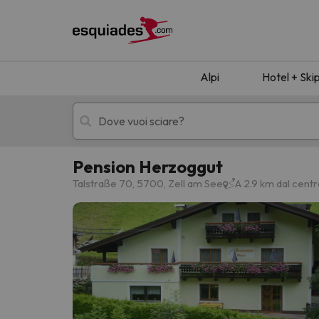
Alpi
Hotel + Ski
Pension Herzoggut
Hotel + skipass
Hotel di montagn
Talstraße 70, 5700, Zell am See
A 2.9 km dal centr
Ops, non abbiamo trovato alcun risultato corr