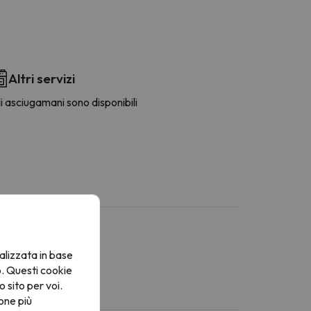
Altri servizi
i asciugamani sono disponibili
alizzata in base
o. Questi cookie
o sito per voi.
one più