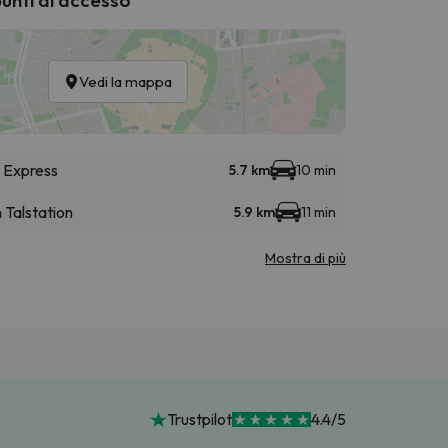
Vedi la mappa
y Express
5.7 km
10 min
Talstation
5.9 km
11 min
Mostra di più
Trustpilot
4.4/5