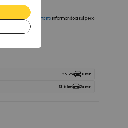
erso la
modulo di contatto
informandoci sul peso
5.9 km
11 min
18.6 km
26 min