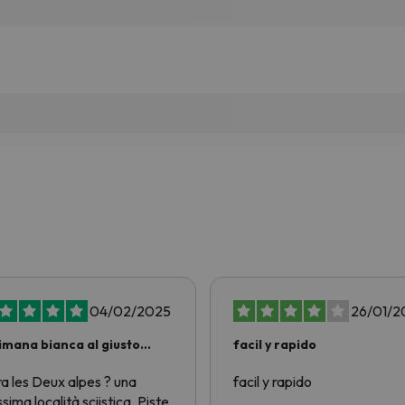
04/02/2025
26/01/2
imana bianca al giusto
facil y rapido
zo!
ra les Deux alpes ? una
facil y rapido
ssima località sciistica. Piste