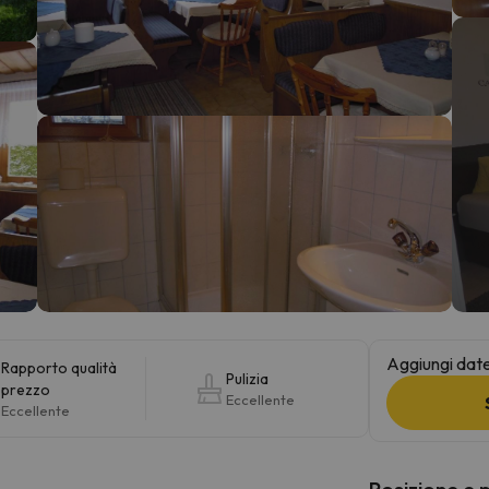
la strada. Non appena troverà la bussola, tornerà.
Aggiungi date 
Rapporto qualità
Pulizia
prezzo
Eccellente
Eccellente
Posizione e 