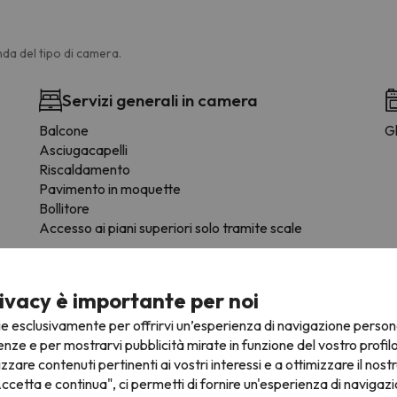
da del tipo di camera.
Servizi generali in camera
Balcone
Gl
Asciugacapelli
Riscaldamento
Pavimento in moquette
Bollitore
Accesso ai piani superiori solo tramite scale
ivacy è importante per noi
ie esclusivamente per offrirvi un’esperienza di navigazione person
enze e per mostrarvi pubblicità mirate in funzione del vostro profil
fre la possibilità di prenotare il posto auto in anticipo.
izzare contenuti pertinenti ai vostri interessi e a ottimizzare il nostr
ccetta e continua", ci permetti di fornire un'esperienza di navigazi