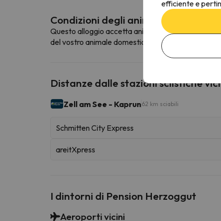
efficiente e perti
Condizioni degli animali domestici
Questo alloggio accetta animali domestici. Per cons
del vostro animale domestico.
Distanze dalle stazioni sciistiche vic
Zell am See - Kaprun
62 km sciabili
Schmitten City Express
areitXpress
I dintorni di Pension Herzoggut
Aeroporti vicini