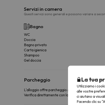
Servizi in camera
Questi servizi sono generali e possono variare a secon
Bagno
WC
Doccia
Bagno privato
Carta igienica
Shampoo
Gel doccia
La tua pr
Parcheggio
Utilizziamo i cook
L'alloggio offre parcheggio gratuito
alle vostre prefer
Verifica direttamente con la struttura ricettiva se of
ci aiutano a visual
Facendo clic su "A