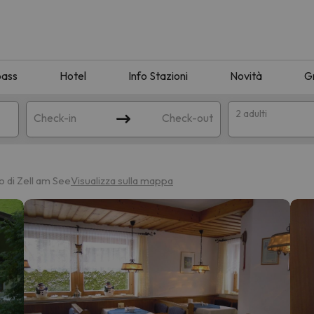
pass
Hotel
Info Stazioni
Novità
G
2 adulti
Check-in
Check-out
a
o di Zell am See
Visualizza sulla mappa
ispondente alla sua ricerca. Provare a modificare la destinazione.