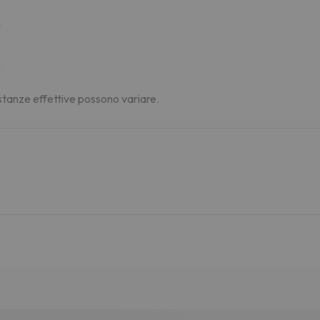
m
m
distanze effettive possono variare.