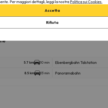
nente. Per maggiori dettagli, leggi la nostra
Politica sui Cookies.
Accetta
ultarne le condizioni è indispensabile inviarci un messaggio attrav
Rifiuta
ine
Ebenbergbahn Talstation
5.7 km
10 min
Panoramabahn
8.5 km
13 min