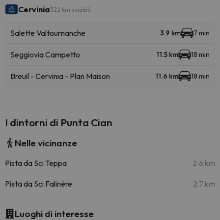
Cervinia
322 km sciabili
Salette Valtournanche
3.9 km
7 min
Seggiovia Campetto
11.5 km
18 min
Breuil - Cervinia - Plan Maison
11.6 km
18 min
I dintorni di Punta Cian
Nelle vicinanze
Pista da Sci Teppa
2.6 km
Pista da Sci Falinére
2.7 km
Luoghi di interesse