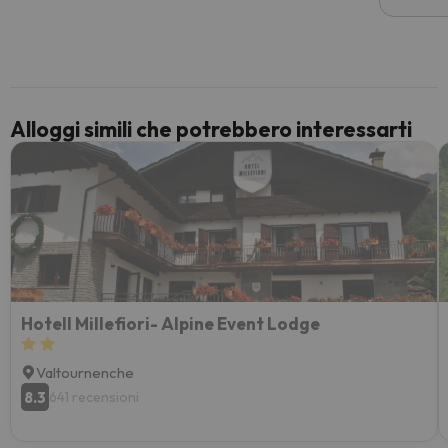
costre
voluto
per 6 g
paghi 
Alloggi simili che potrebbero interessarti
Hotell Millefiori- Alpine Event Lodge
Valtournenche
8.3
641 recensioni