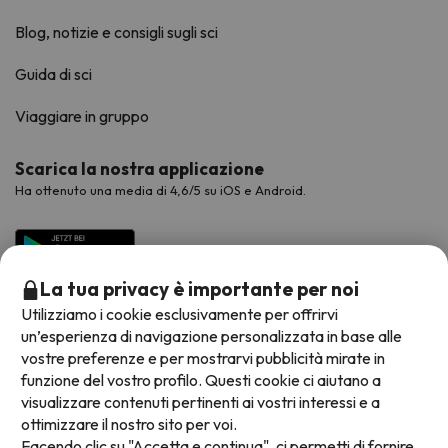
Blog, notizie e consigli sugli sci
Guida di sci
Viaggiare in gruppo
Scarica la nostra applicazione
Ha ottenuto una media di 4,6/5 su iOS e Android.
La tua privacy è importante per noi
Utilizziamo i cookie esclusivamente per offrirvi
un’esperienza di navigazione personalizzata in base alle
vostre preferenze e per mostrarvi pubblicità mirate in
funzione del vostro profilo. Questi cookie ci aiutano a
visualizzare contenuti pertinenti ai vostri interessi e a
Metodi di pagamento disponibili
ottimizzare il nostro sito per voi.
Facendo clic su "Accetta e continua", ci permetti di fornire