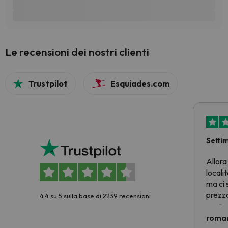
Le recensioni dei nostri clienti
Trustpilot
Esquiades.com
Setti
Allora
locali
ma ci 
prezzo
4.4 su 5 sulla base di 2239 recensioni
nostra 
econom
roman