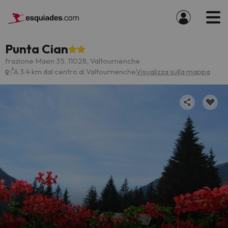
Punta Cian
frazione Maen 35, 11028, Valtournenche
A 3.4 km dal centro di Valtournenche
Visualizza sulla mappa