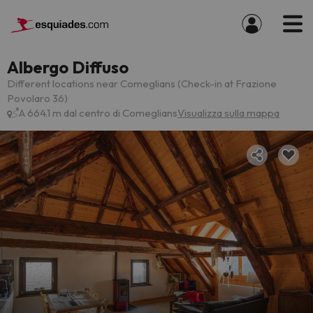
Albergo Diffuso
Different locations near Comeglians (Check-in at Frazione
Povolaro 36)
A 664.1 m dal centro di Comeglians
Visualizza sulla mappa