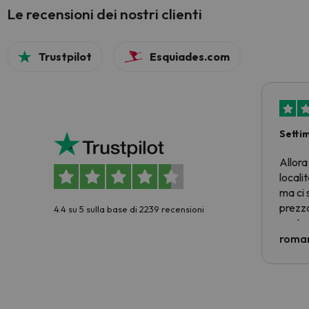
Le recensioni dei nostri clienti
Trustpilot
Esquiades.com
Setti
Allora
locali
ma ci 
prezzo
4.4 su 5 sulla base di 2239 recensioni
nostra 
econom
roman
costre
voluto
per 6 g
paghi 