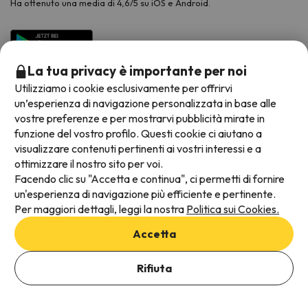
Ha ottenuto una media di 4,6/5 su iOS e Android.
La tua privacy è importante per noi
Utilizziamo i cookie esclusivamente per offrirvi
un’esperienza di navigazione personalizzata in base alle
vostre preferenze e per mostrarvi pubblicità mirate in
funzione del vostro profilo. Questi cookie ci aiutano a
visualizzare contenuti pertinenti ai vostri interessi e a
Metodi di pagamento disponibili
ottimizzare il nostro sito per voi.
Facendo clic su "Accetta e continua", ci permetti di fornire
un'esperienza di navigazione più efficiente e pertinente.
Per maggiori dettagli, leggi la nostra
Politica sui Cookies.
Termini e condizioni generali
Accetta
Protezione dei dati
Aggiungi date per verificare la disponibilità
Informativa sui cookie
Rifiuta
Seleziona Date di prenotazione
Viajes para ti S.L.U. Copyright © Esquiades.com 2002-2026