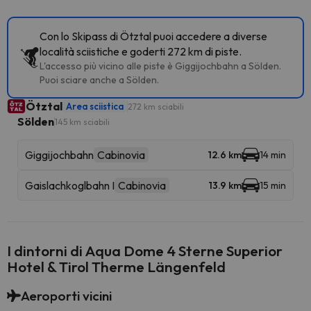
Con lo Skipass di Ötztal puoi accedere a diverse
località sciistiche e goderti 272 km di piste.
L'accesso più vicino alle piste è Giggijochbahn a Sölden.
Puoi sciare anche a Sölden.
Ötztal
Area sciistica
272 km sciabili
Sölden
145 km sciabili
Giggijochbahn
Cabinovia
12.6 km
14 min
Gaislachkoglbahn I
Cabinovia
13.9 km
15 min
I dintorni di Aqua Dome 4 Sterne Superior
Hotel & Tirol Therme Längenfeld
Aeroporti vicini