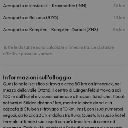
Aeroporto di Innsbruck - Kranebitten (INN)
36 km
Aeroporto di Bolzano (BZO)
73 km
Aeroporto di Kempten - Kempten-Durach (ZNS)
84 km
Tutte le distanze sono calcolate in linea retta. Le distanze
effettive possono variare.
Informazioni sull'alloggio
Questo hotel sciistico si trova a circa 80 km da Innsbruck, nel
mezzo della valle Ötztal. Il centro di Längenfeld si trova a soli
100 m dall'hotel e vi sono numerose attrazioni turistiche. I locali
notturni di Sölden distano 1 km, mentre le piste da sci e la
cascata di Stuiben si trovano a 10 km. Imst, con i suoi numerosi
negozi, dista circa 30 km dalla struttura. Questo lussuoso hotel
termale attende i suoi ospiti con un'atmosfera di calore ed
eleganza. Esclusività, comfort e l'aria di eleganza di un resort