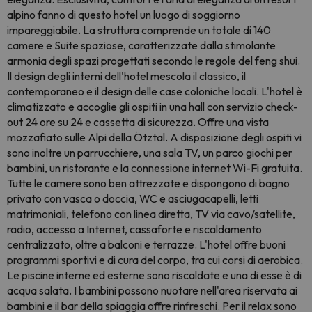
alpino fanno di questo hotel un luogo di soggiorno
impareggiabile. La struttura comprende un totale di 140
camere e Suite spaziose, caratterizzate dalla stimolante
armonia degli spazi progettati secondo le regole del feng shui.
Il design degli interni dell'hotel mescola il classico, il
contemporaneo e il design delle case coloniche locali. L'hotel è
climatizzato e accoglie gli ospiti in una hall con servizio check-
out 24 ore su 24 e cassetta di sicurezza. Offre una vista
mozzafiato sulle Alpi della Ötztal. A disposizione degli ospiti vi
sono inoltre un parrucchiere, una sala TV, un parco giochi per
bambini, un ristorante e la connessione internet Wi-Fi gratuita.
Tutte le camere sono ben attrezzate e dispongono di bagno
privato con vasca o doccia, WC e asciugacapelli, letti
matrimoniali, telefono con linea diretta, TV via cavo/satellite,
radio, accesso a Internet, cassaforte e riscaldamento
centralizzato, oltre a balconi e terrazze. L'hotel offre buoni
programmi sportivi e di cura del corpo, tra cui corsi di aerobica.
Le piscine interne ed esterne sono riscaldate e una di esse è di
acqua salata. I bambini possono nuotare nell'area riservata ai
bambini e il bar della spiaggia offre rinfreschi. Per il relax sono