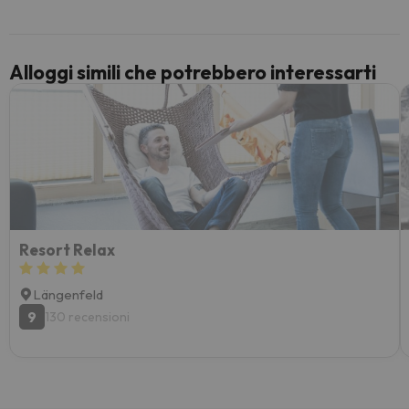
paghi 
Alloggi simili che potrebbero interessarti
Resort Relax
Längenfeld
9
130 recensioni