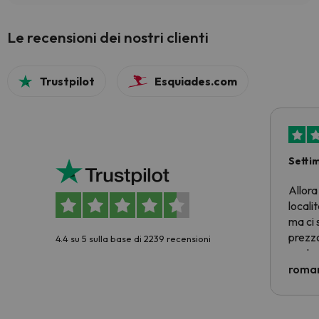
Le recensioni dei nostri clienti
Trustpilot
Esquiades.com
Setti
Allora
locali
ma ci 
prezzo
4.4 su 5 sulla base di 2239 recensioni
nostra 
econom
roman
costre
voluto
per 6 g